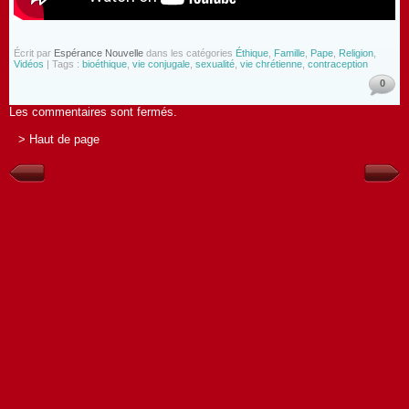
Écrit par
Espérance Nouvelle
dans les catégories
Éthique
,
Famille
,
Pape
,
Religion
,
Vidéos
| Tags :
bioéthique
,
vie conjugale
,
sexualité
,
vie chrétienne
,
contraception
0
Les commentaires sont fermés.
> Haut de page