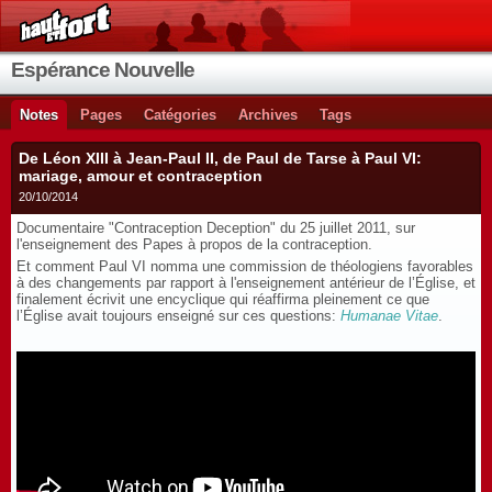
Espérance Nouvelle
Notes
Pages
Catégories
Archives
Tags
De Léon XIII à Jean-Paul II, de Paul de Tarse à Paul VI:
mariage, amour et contraception
20/10/2014
Documentaire "Contraception Deception" du 25 juillet 2011, sur
l'enseignement des Papes à propos de la contraception.
Et comment Paul VI nomma une commission de théologiens favorables
à des changements par rapport à l'enseignement antérieur de l’Église, et
finalement écrivit une encyclique qui réaffirma pleinement ce que
l’Église avait toujours enseigné sur ces questions:
Humanae Vitae
.