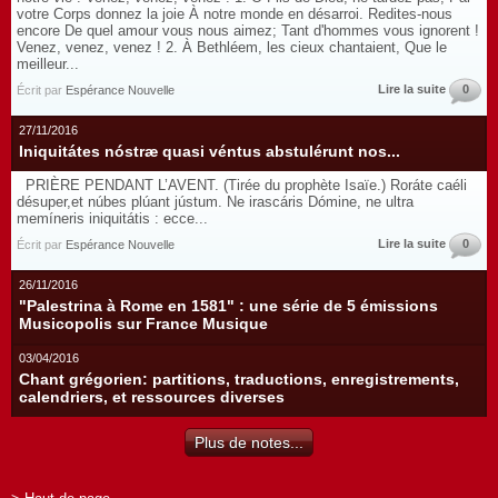
votre Corps donnez la joie À notre monde en désarroi. Redites-nous
encore De quel amour vous nous aimez; Tant d'hommes vous ignorent !
Venez, venez, venez ! 2. À Bethléem, les cieux chantaient, Que le
meilleur...
Lire la suite
0
Écrit par
Espérance Nouvelle
27/11/2016
Iniquitátes nóstræ quasi véntus abstulérunt nos...
PRIÈRE PENDANT L’AVENT. (Tirée du prophète Isaïe.) Roráte caéli
désuper,et núbes plúant jústum. Ne irascáris Dómine, ne ultra
memíneris iniquitátis : ecce...
Lire la suite
0
Écrit par
Espérance Nouvelle
26/11/2016
"Palestrina à Rome en 1581" : une série de 5 émissions
Musicopolis sur France Musique
03/04/2016
Chant grégorien: partitions, traductions, enregistrements,
calendriers, et ressources diverses
Plus de notes...