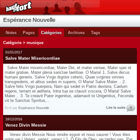
Espérance Nouvelle
Notes
Pages
Catégories
Archives
Tags
Catégorie > musique
01/01/2017
Salve Mater Misericordiae
Salve Mater misericordiae, Mater Dei, et mater veniae, Mater spei et
mater gratiae, Mater plena sanctae laetitiae. O Maria! 1. Salve decus
humani generis, Salve Vırgo dıgnior ceteris, Quae vırgines omnes
transgrederis, et altius sedes in superis, O Maria! Salve Mater… 2.
Salve felix Vırgo puerpera, Nam qui sedet in Patris dextera, Caelum
regens, terram et aethera, Intra tua se clausit vıscera, O Maria! Salve
Mater… 3. Te creavit Pater ingenitus, adamavit te Unigenitus, Feconda
vit te Sanctus Spıritus,...
Lire la suite
0
Écrit par
Espérance Nouvelle
18/12/2016
Venez Divin Messie
Venez divin Messie Nous rendre espoir et nous sauver ! Vous êtes
notre vie ! Venez, venez, venez ! 1. Ô Fils de Dieu, ne tardez pas, Par