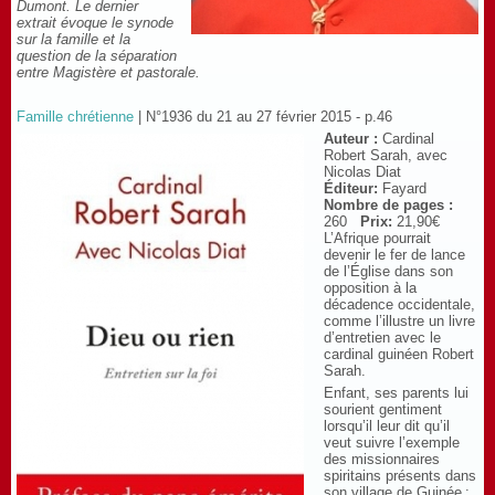
Dumont. Le dernier
extrait évoque le synode
sur la famille et la
question de la séparation
entre Magistère et pastorale.
Famille chrétienne
| N°1936 du 21 au 27 février 2015 - p.46
Auteur :
Cardinal
Robert Sarah, avec
Nicolas Diat
Éditeur:
Fayard
Nombre de pages :
260
Prix:
21,90€
L’Afrique pourrait
devenir le fer de lance
de l’Église dans son
opposition à la
décadence occidentale,
comme l’illustre un livre
d’entretien avec le
cardinal guinéen Robert
Sarah.
Enfant, ses parents lui
sourient gentiment
lorsqu’il leur dit qu’il
veut suivre l’exemple
des missionnaires
spiritains présents dans
son village de Guinée :