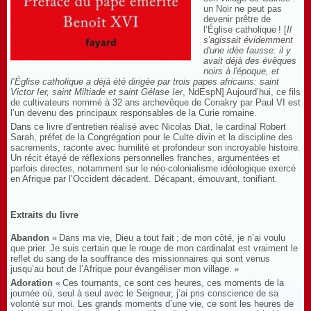
un Noir ne peut pas
devenir prêtre de
l’Église catholique ! [
Il
s'agissait évidemment
d'une idée fausse: il y
avait déjà des évêques
noirs à l'époque, et
l’Église catholique a déjà été dirigée par trois papes africains: saint
Victor Ier, saint Miltiade et saint Gélase Ier
, NdEspN] Aujourd’hui, ce fils
de cultivateurs nommé à 32 ans archevêque de Conakry par Paul VI est
l’un devenu des principaux responsables de la Curie romaine.
Dans ce livre d’entretien réalisé avec Nicolas Diat, le cardinal Robert
Sarah, préfet de la Congrégation pour le Culte divin et la discipline des
sacrements, raconte avec humilité et profondeur son incroyable histoire.
Un récit étayé de réflexions personnelles franches, argumentées et
parfois directes, notamment sur le néo-colonialisme idéologique exercé
en Afrique par l’Occident décadent. Décapant, émouvant, tonifiant.
Extraits du livre
Abandon
« Dans ma vie, Dieu a tout fait ; de mon côté, je n’ai voulu
que prier. Je suis certain que le rouge de mon cardinalat est vraiment le
reflet du sang de la souffrance des missionnaires qui sont venus
jusqu’au bout de l’Afrique pour évangéliser mon village. »
Adoration
« Ces tournants, ce sont ces heures, ces moments de la
journée où, seul à seul avec le Seigneur, j’ai pris conscience de sa
volonté sur moi. Les grands moments d’une vie, ce sont les heures de