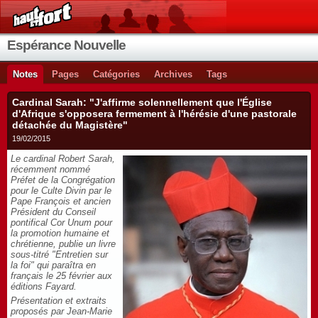
Espérance Nouvelle
Notes
Pages
Catégories
Archives
Tags
Cardinal Sarah: "J'affirme solennellement que l'Église
d'Afrique s'opposera fermement à l'hérésie d'une pastorale
détachée du Magistère"
19/02/2015
Le cardinal Robert Sarah,
récemment nommé
Préfet de la Congrégation
pour le Culte Divin par le
Pape François et ancien
Président du Conseil
pontifical Cor Unum pour
la promotion humaine et
chrétienne, publie un livre
sous-titré "Entretien sur
la foi" qui paraîtra en
français le 25 février aux
éditions Fayard.
Présentation et extraits
proposés par Jean-Marie