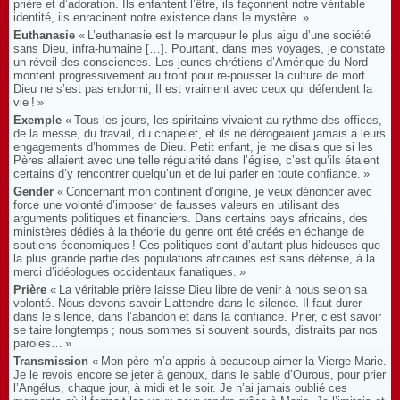
prière et d’adoration. Ils enfantent l’être, ils façonnent notre véritable
identité, ils enracinent notre existence dans le mystère. »
Euthanasie
« L’euthanasie est le marqueur le plus aigu d’une société
sans Dieu, infra-humaine […]. Pourtant, dans mes voyages, je constate
un réveil des consciences. Les jeunes chrétiens d’Amérique du Nord
montent progressivement au front pour re-pousser la culture de mort.
Dieu ne s’est pas endormi, Il est vraiment avec ceux qui défendent la
vie ! »
Exemple
« Tous les jours, les spiritains vivaient au rythme des offices,
de la messe, du travail, du chapelet, et ils ne dérogeaient jamais à leurs
engagements d’hommes de Dieu. Petit enfant, je me disais que si les
Pères allaient avec une telle régularité dans l’église, c’est qu’ils étaient
certains d’y rencontrer quelqu’un et de lui parler en toute confiance. »
Gender
« Concernant mon continent d’origine, je veux dénoncer avec
force une volonté d’imposer de fausses valeurs en utilisant des
arguments politiques et financiers. Dans certains pays africains, des
ministères dédiés à la théorie du genre ont été créés en échange de
soutiens économiques ! Ces politiques sont d’autant plus hideuses que
la plus grande partie des populations africaines est sans défense, à la
merci d’idéologues occidentaux fanatiques. »
Prière
« La véritable prière laisse Dieu libre de venir à nous selon sa
volonté. Nous devons savoir L’attendre dans le silence. Il faut durer
dans le silence, dans l’abandon et dans la confiance. Prier, c’est savoir
se taire longtemps ; nous sommes si souvent sourds, distraits par nos
paroles… »
Transmission
« Mon père m’a appris à beaucoup aimer la Vierge Marie.
Je le revois encore se jeter à genoux, dans le sable d’Ourous, pour prier
l’Angélus, chaque jour, à midi et le soir. Je n’ai jamais oublié ces