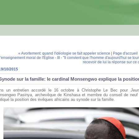
« Avortement: quand l'idéologie se fait appeler science
|
Page d'accueil
l'enseignement moral de l'Église - III - "Il convient que l'homme d'aujourd'hui se to
recevoir de lui la réponse sur ce q
19/10/2015
Synode sur la famille: le cardinal Monsengwo explique la positio
ns un entretien accordé le 16 octobre à Christophe Le Bec pour
Jeun
nsengwo Pasinya, archevêque de Kinshasa et membre du conseil de neuf 
liqué la position des évêques africains au synode sur la famille.