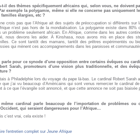
a-t-il des thèmes spécifiquement africains qui, selon vous, ne doivent p
Par exemple la polygamie, même si elle ne concerne pas uniquement le c
 familles élargies, etc ?
ne crois pas que l’Afrique ait des sujets de préoccupation si différents sur l
Afrique n’est pas hors de la mondialisation. La polygamie existe dans 80%
s un problème seulement africain. En Afrique, comme dans les autres contine
té, nous devons les aider. À Kinshasa, nous avons mis en place des st
milles. Ce sont tantôt des mamans, tantôt des prêtres expérimentés ou bi
ussies qui mènent ces accompagnements dans les paroisses et communautés
 parle pour ce synode d’une opposition entre certains évêques ou cardin
bert Sarah, promoteurs d’une vision plus traditionnelle, et des évêq
ture ?
tais à Philadelphie lors du voyage du pape là-bas. Le cardinal Robert Sarah a
re que j’ai vu beaucoup d’Américains qui sont venus remercier le cardinal d
nt à ce que l’évangile soit annoncé, et que cette annonce ne soit pas biaisée p
 même cardinal parle beaucoup de l’importation de problèmes ou 
l’Occident, qui seraient dangereuses pour l’Afrique…
s c’est vrai, cela existe !
ire l'entretien complet sur
Jeune Afrique