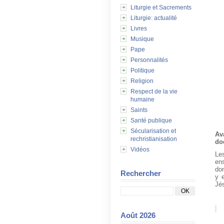
Liturgie et Sacrements
Liturgie: actualité
Livres
Musique
Pape
Personnalités
Politique
Religion
Respect de la vie
humaine
Saints
Santé publique
Sécularisation et
Av
rechristianisation
do
Vidéos
Le
en
don
Rechercher
y e
Jés
Août 2026