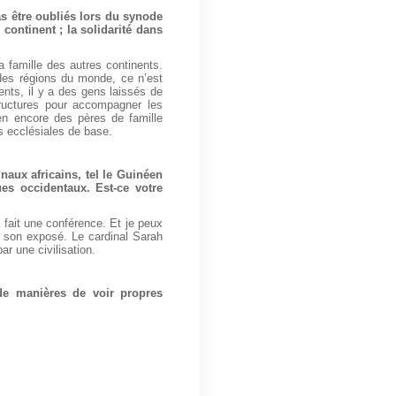
as être oubliés lors du synode
ontinent ; la solidarité dans
a famille des autres continents.
 des régions du monde, ce n’est
nts, il y a des gens laissés de
ructures pour accompagner les
en encore des pères de famille
 ecclésiales de base.
aux africains, tel le Guinéen
ues occidentaux. Est-ce votre
 fait une conférence. Et je peux
e son exposé. Le cardinal Sarah
ar une civilisation.
de manières de voir propres