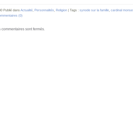
30 Publié dans
Actualité
,
Personnalités
,
Religion
| Tags :
synode sur la famille
,
cardinal mons
mmentaires (0)
 commentaires sont fermés.