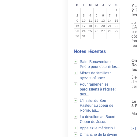
Y 
D
L
M
M
J
V
S
? 
1
les
2
3
4
5
6
7
8
9
10
11
12
13
14
15
Je 
16
17
18
19
20
21
22
L’
pa
23
24
25
26
27
28
29
cô
30
31
fa
ré
Notes récentes
On
Saint Bonaventure -
Ro
Prière pour obtenir les...
lec
Mères de familles :
J’é
ayez confiance
di
Pour ramener les
tie
paroissiens à l'église:
des...
L'Institut du Bon
Le
Pasteur au coeur de
à 
Rome, au...
Mai
La dévotion au Sacré-
Coeur de Jésus
Appelez le médecin !
> L
Dimanche de la divine