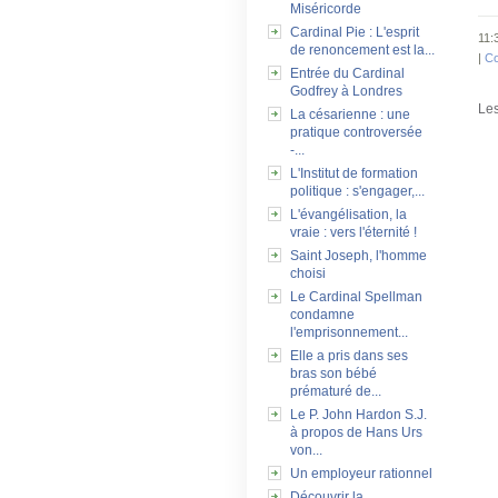
Miséricorde
Cardinal Pie : L'esprit
11:
de renoncement est la...
|
Co
Entrée du Cardinal
Godfrey à Londres
Les
La césarienne : une
pratique controversée
-...
L'Institut de formation
politique : s'engager,...
L'évangélisation, la
vraie : vers l'éternité !
Saint Joseph, l'homme
choisi
Le Cardinal Spellman
condamne
l'emprisonnement...
Elle a pris dans ses
bras son bébé
prématuré de...
Le P. John Hardon S.J.
à propos de Hans Urs
von...
Un employeur rationnel
Découvrir la