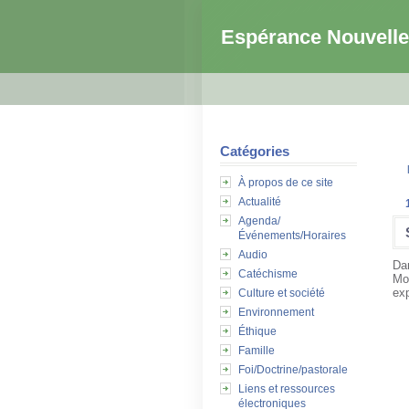
Espérance Nouvelle
Catégories
À propos de ce site
Actualité
Agenda/
Événements/Horaires
Audio
Da
Catéchisme
Mo
exp
Culture et société
Environnement
Éthique
Famille
Foi/Doctrine/pastorale
Liens et ressources
électroniques