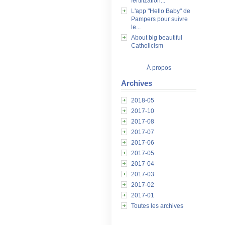
fertilization...
L'app "Hello Baby" de
Pampers pour suivre
le...
About big beautiful
Catholicism
À propos
Archives
2018-05
2017-10
2017-08
2017-07
2017-06
2017-05
2017-04
2017-03
2017-02
2017-01
Toutes les archives