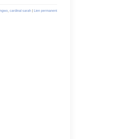
engwo
,
cardinal sarah
|
Lien permanent