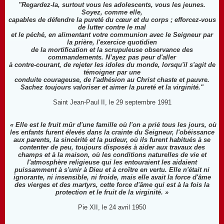
"Regardez-la, surtout vous les adolescents, vous les jeunes.
Soyez, comme elle,
capables de défendre la pureté du cœur et du corps ; efforcez-vous
de lutter contre le mal
et le péché, en alimentant votre communion avec le Seigneur par
la prière, l'exercice quotidien
de la mortification et la scrupuleuse observance des
commandements. N’ayez pas peur d'aller
à contre-courant, de rejeter les idoles du monde, lorsqu'il s'agit de
témoigner par une
conduite courageuse, de l'adhésion au Christ chaste et pauvre.
Sachez toujours valoriser et aimer la pureté et la virginité."
Saint Jean-Paul II, le 29 septembre 1991
« Elle est le fruit mûr d'une famille où l'on a prié tous les jours, où
les enfants furent élevés dans la crainte du Seigneur, l'obéissance
aux parents, la sincérité et la pudeur, où ils furent habitués à se
contenter de peu, toujours disposés à aider aux travaux des
champs et à la maison, où les conditions naturelles de vie et
l'atmosphère religieuse qui les entouraient les aidaient
puissamment à s'unir à Dieu et à croître en vertu. Elle n'était ni
ignorante, ni insensible, ni froide, mais elle avait la force d'âme
des vierges et des martyrs, cette force d'âme qui est à la fois la
protection et le fruit de la virginité. »
Pie XII, le 24 avril 1950