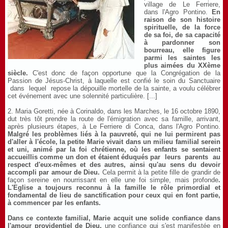
village de Le Ferriere,
dans l'Agro Pontino.
En
raison de son histoire
spirituelle, de la force
de sa foi, de sa capacité
à pardonner son
bourreau, elle figure
parmi les saintes les
plus aimées du XXème
siècle.
C'est donc de façon opportune que la Congrégation de la
Passion de Jésus-Christ, à laquelle est confié le soin du Sanctuaire
dans lequel repose la dépouille mortelle de la sainte, a voulu célébrer
cet événement avec une solennité particulière.
[...]
2. Maria Goretti, née à Corinaldo, dans les Marches, le 16 octobre 1890,
dut très tôt prendre la route de l'émigration avec sa famille, arrivant,
après plusieurs étapes, à Le Ferriere di Conca, dans l'Agro Pontino.
Malgré les problèmes liés à la pauvreté, qui ne lui permirent pas
d'aller à l'école, la petite Marie vivait dans un milieu familial serein
et uni, animé par la foi chrétienne, où les enfants se sentaient
accueillis comme un don et étaient éduqués par leurs parents au
respect d'eux-mêmes et des autres, ainsi qu'au sens du devoir
accompli par amour de Dieu.
Cela permit à la petite fille de grandir de
façon sereine en nourrissant en elle une foi simple, mais profonde
.
L'Eglise a toujours reconnu à la famille le rôle primordial et
fondamental de lieu de sanctification pour ceux qui en font partie,
à commencer par les enfants.
Dans ce contexte familial, Marie acquit une solide confiance dans
l'amour providentiel de Dieu,
une confiance qui s'est manifestée en