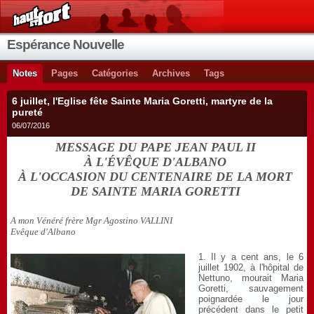
Espérance Nouvelle
Notes
Pages
Catégories
Archives
Tags
6 juillet, l'Eglise fête Sainte Maria Goretti, martyre de la
pureté
06/07/2016
MESSAGE DU PAPE JEAN PAUL II
À L'ÉVÊQUE D'ALBANO
À L'OCCASION DU CENTENAIRE DE LA MORT
DE SAINTE MARIA GORETTI
A mon Vénéré frère Mgr Agostino VALLINI
Evêque d'Albano
1. Il y a cent ans, le 6
juillet 1902, à l'hôpital de
Nettuno, mourait Maria
Goretti, sauvagement
poignardée le jour
précédent dans le petit