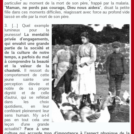
particulier au moment de la mort de son père, frappé par la malaria.
"
Maman, ne perds pas courage, Dieu nous aidera
", disait la petite
fille dans ces moments difficiles, réagissant avec force au profond vide
laissé en elle par la mort de son père.
3. [...]
Quel exemple
lumineux pour la
jeunesse!
La mentalité
privée d'engagements,
qui envahit une grande
partie de la société et
de la culture de notre
temps, a parfois du mal
à comprendre la beauté
et la valeur de la
chasteté.
Il ressort du
comportement de cette
jeune sainte une
perception élevée et
noble de sa propre
dignité et de celle
d'autrui, qui se reflétait
dans les choix
quotidiens, en leur
conférant pleinement leur
sens humain. N'y a-t-il
pas en tout cela une
leçon d'une grande
actualité?
Face à une
culture qui accorde trop d'importance à l'aspect physique de la