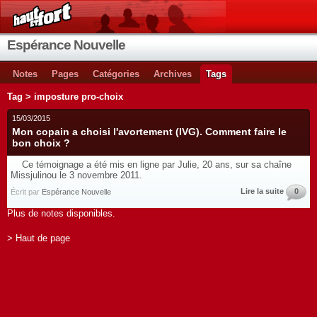
Espérance Nouvelle
Notes
Pages
Catégories
Archives
Tags
Tag > imposture pro-choix
15/03/2015
Mon copain a choisi l'avortement (IVG). Comment faire le
bon choix ?
Ce témoignage a été mis en ligne par Julie, 20 ans, sur sa chaîne
Missjulinou le 3 novembre 2011.
Lire la suite
0
Écrit par
Espérance Nouvelle
Plus de notes disponibles.
> Haut de page