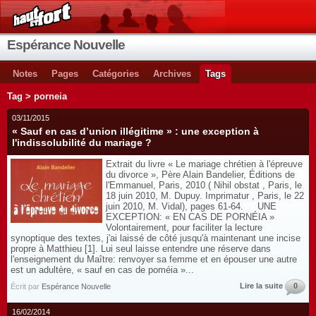
Espérance Nouvelle
Notes
Pages
Catégories
Archives
Tags
Tag > porneia
03/11/2015
« Sauf en cas d’union illégitime » : une exception à
l'indissolubilité du mariage ?
Extrait du livre « Le mariage chrétien à l'épreuve
du divorce », Père Alain Bandelier, Éditions de
l'Emmanuel, Paris, 2010 ( Nihil obstat , Paris, le
18 juin 2010, M. Dupuy. Imprimatur , Paris, le 22
juin 2010, M. Vidal), pages 61-64. UNE
EXCEPTION: « EN CAS DE PORNÉIA »
Volontairement, pour faciliter la lecture
synoptique des textes, j'ai laissé de côté jusqu'à maintenant une incise
propre à Matthieu [1]. Lui seul laisse entendre une réserve dans
l'enseignement du Maître: renvoyer sa femme et en épouser une autre
est un adultère, « sauf en cas de poméia »...
Lire la suite
0
Écrit par
Espérance Nouvelle
16/02/2014