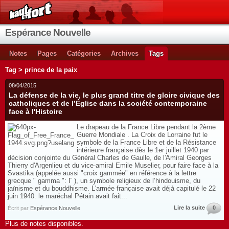
Espérance Nouvelle
Notes
Pages
Catégories
Archives
Tags
Tag > prince de la paix
08/04/2015
La défense de la vie, le plus grand titre de gloire civique des
catholiques et de l’Église dans la société contemporaine
face à l'Histoire
Le drapeau de la France Libre pendant la 2ème
Guerre Mondiale . La Croix de Lorraine fut le
symbole de la France Libre et de la Résistance
intérieure française dès le 1er juillet 1940 par
décision conjointe du Général Charles de Gaulle, de l'Amiral Georges
Thierry d'Argenlieu et du vice-amiral Emile Muselier, pour faire face à la
Svastika (appelée aussi "croix gammée" en référence à la lettre
grecque " gamma ": Γ ), un symbole religieux de l’hindouisme, du
jaïnisme et du bouddhisme. L'armée française avait déjà capitulé le 22
juin 1940: le maréchal Pétain avait fait...
Lire la suite
0
Écrit par
Espérance Nouvelle
Plus de notes disponibles.