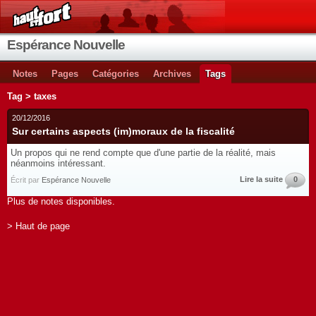
Espérance Nouvelle
Notes
Pages
Catégories
Archives
Tags
Tag > taxes
20/12/2016
Sur certains aspects (im)moraux de la fiscalité
Un propos qui ne rend compte que d'une partie de la réalité, mais
néanmoins intéressant.
Lire la suite
0
Écrit par
Espérance Nouvelle
Plus de notes disponibles.
> Haut de page