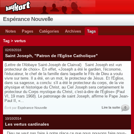
Espérance Nouvelle
Notes
Pages
Catégories
Archives
Tags
Tag > vertus
02/03/2016
Saint Joseph, "Patron de l'Eglise Catholique"
(Lettre de l'Abbaye Saint-Joseph de Clairval) Saint Joseph est «un
protecteur de choix». En effet, «Joseph a été le gardien, l'économe,
l'éducateur, le chef de la famille dans laquelle le Fils de Dieu a voulu
vivre sur terre. Il a été, en un mot, le protecteur de Jésus. Et l'Église,
dans sa sagesse, a conclu: s'il a été le protecteur du corps, de la vie
physique et historique du Christ, au Ciel Joseph sera certainement le
protecteur du Corps mystique du Christ, c'est-à-dire de l'Église» (Paul
VI, 19 mars 1968). Le patronage de saint Joseph, affirme le Pape Jean-
Paul II, «...
Lire la suite
0
Écrit par
Espérance Nouvelle
10/10/2014
Les vertus cardinales
Dieu ne veut pas faire à notre place ce que nous pouvons faire nous-