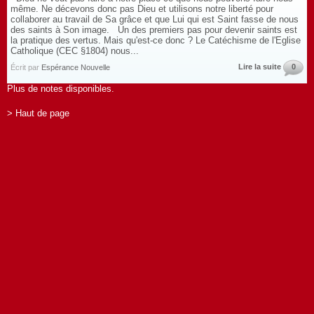
même. Ne décevons donc pas Dieu et utilisons notre liberté pour
collaborer au travail de Sa grâce et que Lui qui est Saint fasse de nous
des saints à Son image. Un des premiers pas pour devenir saints est
la pratique des vertus. Mais qu'est-ce donc ? Le Catéchisme de l'Eglise
Catholique (CEC §1804) nous...
Lire la suite
0
Écrit par
Espérance Nouvelle
Plus de notes disponibles.
> Haut de page