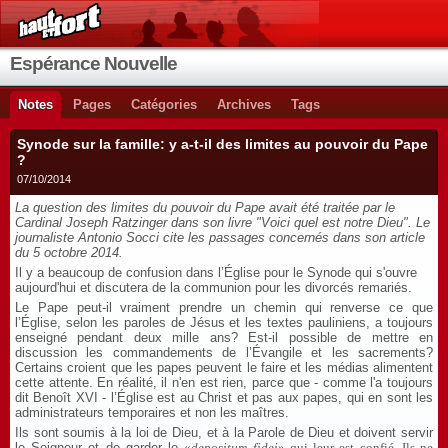
Espérance Nouvelle
Notes
Pages
Catégories
Archives
Tags
Synode sur la famille: y a-t-il des limites au pouvoir du Pape
?
07/10/2014
La question des limites du pouvoir du Pape avait été traitée par le
Cardinal Joseph Ratzinger dans son livre "Voici quel est notre Dieu". Le
journaliste Antonio Socci cite les passages concernés dans son article
du 5 octobre 2014.
Il y a beaucoup de confusion dans l’Église pour le Synode qui s'ouvre
aujourd'hui et discutera de la communion pour les divorcés remariés.
Le Pape peut-il vraiment prendre un chemin qui renverse ce que
l’Église, selon les paroles de Jésus et les textes pauliniens, a toujours
enseigné pendant deux mille ans? Est-il possible de mettre en
discussion les commandements de l’Évangile et les sacrements?
Certains croient que les papes peuvent le faire et les médias alimentent
cette attente. En réalité, il n'en est rien, parce que - comme l'a toujours
dit Benoît XVI - l’Église est au Christ et pas aux papes, qui en sont les
administrateurs temporaires et non les maîtres.
Ils sont soumis à la loi de Dieu, et à la Parole de Dieu et doivent servir
le Seigneur et de garder le
«
depositum fidei
» qui leur est confié. Ils ne