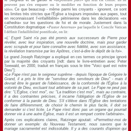
peuvent pas s'en emparer ou le modifier en fonction de leurs propres
idées.
Ce que beaucoup - même parmi les croyants - ignorent, ce sont
les limites très strictes que l'Église a toujours imposées aux papes, tout
en reconnaissant l'«infaillibilité» pétrinienne dans les déclarations «ex
cathedra» sur les questions de foi et de morale.
Justement dans la
Constitution dogmatique
«
Pastor Aeternus
» par laquelle le Concile Vatican
I définit l'infaillibilité pontificale, on lit:
«
L' Esprit Saint n'a pas été promis aux successeurs de Pierre pour
révéler, avec leur inspiration, une nouvelle doctrine, mais pour garder
avec scrupule et pour faire connaître avec fidélité, avec son assistance,
la révélation transmise par les Apôtres, c'est-à-dire le dépôt de la foi
».
Le grand Joseph Ratzinger a expliqué en ces termes ce principe ignoré
par la majorité des croyants [ndt: dans le livre-entretien avec Peter
Seewald, en 2000, traduit en français sous le titre "Voici quel est notre
Dieu"]:
«
Le Pape n'est pas le seigneur suprême - depuis l'époque de Grégoire le
Grand, il a pris le titre de "serviteur des serviteurs de Dieu" - mais il
devrait être le garant de l'obéissance, de la conformité de l'Église à la
volonté de Dieu, excluant tout arbitraire de sa part. Le Pape ne peut pas
dire: "L'Église, c'est moi", ou: "La tradition c'est moi", mais au contraire,
il a des contraintes précises, il incarne l'obligation de l'Église de se
conformer à la parole de Dieu. S'il s'élève dans l'Église des tentations
de faire différemment, de choisir le chemin le plus facile, il doit se
demander si c'est licite. Le Pape n'est donc pas un organe qui pourrait
donner vie à une autre Église, mais il est un rempart contre l'arbitraire
».
Après ces explications claires, Ratzinger ajoutait: «
Permettez-moi de
donner un exemple: du Nouveau Testament, nous savons que le
mariage sacramentel est indissoluble. Il y a des courants d'opinion qui