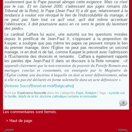
soutiennent que le Pape pourrait abroger cette exigence. Mais ce n'est
pas le cas.
Et en Janvier 2000, s'adressant aux juges romains (du
Tribunal de la Rote), le Pape (Jean Paul II) a dit que, relativement à la
tendance à vouloir voir révoqué le lien de l'indissolubilité du mariage, il
ne peut pas faire tout ce qu'il veut, qu'il doit même accentuer
l’obéissance, il doit poursuivre aussi en ce sens le geste du lavement
des pieds
».
Le cardinal Caffara lui aussi, une autorité sur les questions morales
depuis le pontificat de Jean-Paul II, s'opposant à la proposition de
Kasper, a souligné que pas même les papes ne peuvent rompre le lien
du premier mariage, donc l'Église ne peut pas reconnaître un second
mariage, ni en droit ni de fait, comme Kasper le prévoit avec l'admission
à l'Eucharistie des divorcés et remariés. Caffara a également rappelé
les paroles dpe Jean-Paul II dans un discours à la Rote romaine:
«
Il
apparaît clairement que la non-extension du pouvoir du Pontife Romain aux
mariages conclus et consommés, est enseignée par le Magistère de
l'Église comme une doctrine à laquelle on doit se tenir définitivement, même
si elle n'a pas été déclarée en forme solennelle dans un acte définitoire
».
(
Antonio Socci
/
Benoit-et-moi
/
Belgicatho
)
Écrit par
Espérance Nouvelle
dans les catégories
Pape
,
Religion
| Tags :
synode sur
la famille
,
dépôt de la foi
,
doctrine catholique certaine et immuable
0
Les commentaires sont fermés.
> Haut de page