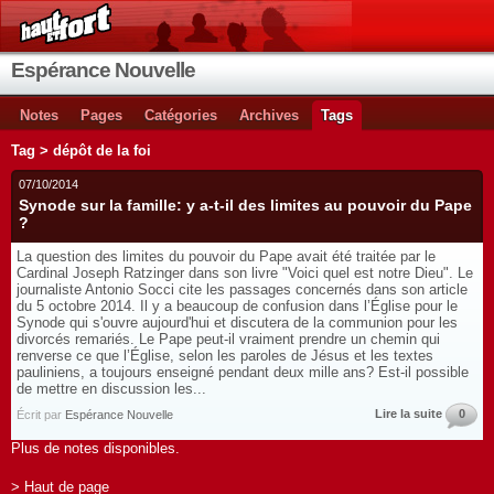
Espérance Nouvelle
Notes
Pages
Catégories
Archives
Tags
Tag > dépôt de la foi
07/10/2014
Synode sur la famille: y a-t-il des limites au pouvoir du Pape
?
La question des limites du pouvoir du Pape avait été traitée par le
Cardinal Joseph Ratzinger dans son livre "Voici quel est notre Dieu". Le
journaliste Antonio Socci cite les passages concernés dans son article
du 5 octobre 2014. Il y a beaucoup de confusion dans l’Église pour le
Synode qui s'ouvre aujourd'hui et discutera de la communion pour les
divorcés remariés. Le Pape peut-il vraiment prendre un chemin qui
renverse ce que l’Église, selon les paroles de Jésus et les textes
pauliniens, a toujours enseigné pendant deux mille ans? Est-il possible
de mettre en discussion les...
Lire la suite
0
Écrit par
Espérance Nouvelle
Plus de notes disponibles.
> Haut de page