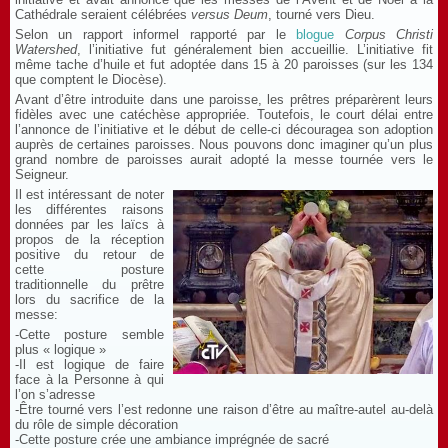
Cathédrale seraient célébrées
versus Deum
, tourné vers Dieu.
Selon un rapport informel rapporté par le
blogue
Corpus Christi
Watershed
, l’initiative fut généralement bien accueillie. L’initiative fit
même tache d’huile et fut adoptée dans 15 à 20 paroisses (sur les 134
que comptent le Diocèse).
Avant d’être introduite dans une paroisse, les prêtres préparèrent leurs
fidèles avec une catéchèse appropriée. Toutefois, le court délai entre
l’annonce de l’initiative et le début de celle-ci découragea son adoption
auprès de certaines paroisses. Nous pouvons donc imaginer qu’un plus
grand nombre de paroisses aurait adopté la messe tournée vers le
Seigneur.
Il est intéressant de noter
les différentes raisons
données par les laïcs à
propos de la réception
positive du retour de
cette posture
traditionnelle du prêtre
lors du sacrifice de la
messe:
-Cette posture semble
plus « logique »
-Il est logique de faire
face à la Personne à qui
l’on s’adresse
-Être tourné vers l’est redonne une raison d’être au maître-autel au-delà
du rôle de simple décoration
-Cette posture crée une ambiance imprégnée de sacré