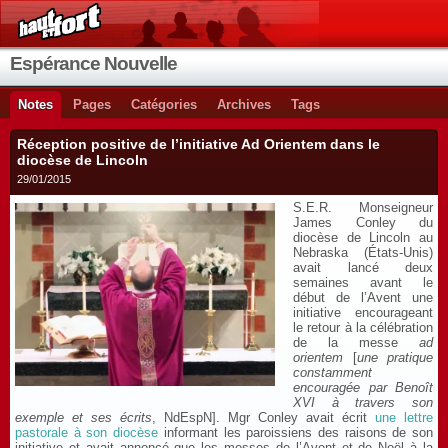
Espérance Nouvelle
Notes
Pages
Catégories
Archives
Tags
Réception positive de l’initiative Ad Orientem dans le
diocèse de Lincoln
29/01/2015
S.E.R. Monseigneur
James Conley du
diocèse de Lincoln au
Nebraska (États-Unis)
avait lancé deux
semaines avant le
début de l’Avent une
initiative encourageant
le retour à la célébration
de la messe
ad
orientem
[
une pratique
constamment
encouragée par Benoît
XVI à travers son
exemple et ses écrits
, NdEspN]. Mgr Conley avait écrit
une lettre
pastorale à son diocèse
informant les paroissiens des raisons de son
initiative et avait annoncé que les messes de l’Avent et de Noël à la