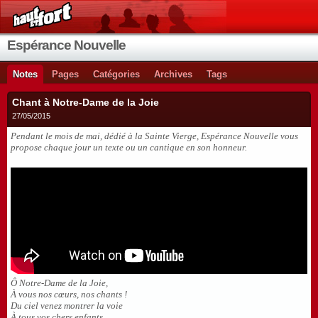
Espérance Nouvelle
Notes
Pages
Catégories
Archives
Tags
Chant à Notre-Dame de la Joie
27/05/2015
Pendant le mois de mai, dédié à la Sainte Vierge, Espérance Nouvelle vous
propose chaque jour un texte ou un cantique en son honneur.
Ô Notre-Dame de la Joie,
À vous nos cœurs, nos chants !
Du ciel venez montrer la voie
À tous vos chers enfants.