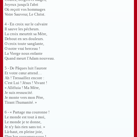
Joyeux jusqu'à l'abri
Où reçoit vos hommages
Votre Sauveur, Le Christ.
4 - En croix sur le calvaire
Il sauve les pécheurs.
La croix meurtrit sa Mère,
Debout en ses douleurs.
O croix toute sanglante,
O notre vrai berceau !
La Vierge nous enfante
Quand meurt l'Adam nouveau.
5 - De Pâques luit l'aurore
Et votre cœur attend…
Ah ! Tressaillez encore :
C'est Lui ! Jésus ! Vivant !
« Alléluia ! Ma Mère,
Je suis ressuscité.
Je monte vers mon Père,
Tirant l'humanité. »
6 - « Partage ma couronne !
Le monde est tout à moi,
Le monde je te donne,
Je n'y fais rien sans toi. »
Là-haut, en pleine joie,
D'en bas souvenez-vous !