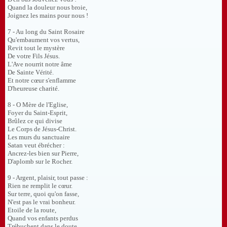
Quand la douleur nous broie,
Joignez les mains pour nous !
7 - Au long du Saint Rosaire
Qu'embaument vos vertus,
Revit tout le mystère
De votre Fils Jésus.
L'Ave nourrit notre âme
De Sainte Vérité.
Et notre cœur s'enflamme
D'heureuse charité.
8 - O Mère de l'Eglise,
Foyer du Saint-Esprit,
Brûlez ce qui divise
Le Corps de Jésus-Christ.
Les murs du sanctuaire
Satan veut ébrécher :
Ancrez-les bien sur Pierre,
D'aplomb sur le Rocher.
9 - Argent, plaisir, tout passe :
Rien ne remplit le cœur.
Sur terre, quoi qu'on fasse,
N'est pas le vrai bonheur.
Etoile de la route,
Quand vos enfants perdus
Trébuchent dans le doute,