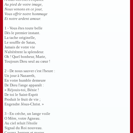
Au pied de votre image,
Nous venons en ce jour,
Vous offrir notre hommage
Et notre ardent amour.
1 - Vous êtes toute belle
Dès le premier instant.
La tache originelle,
Le souffle de Satan,
Jamais de votre vie
N'altérèrent la splendeur.
Oh ! Quel bonheur, Marie,
Toujours Dieu seul au cœur !
2 - De nous sauver c'est l'heure :
Un jour à Nazareth,
En votre humble demeure
De Dieu l'ange apparaît :
« Réjouis-toi, Bénie !
De toi le Saint-Esprit
Produit le fruit de vie ;
Engendre Jésus-Christ. »
3 - En crèche, un lange voile
O Mère, votre Agneau.
Au ciel reluit l'étoile
Signal du Roi nouveau.
Courez, bergers et mages,