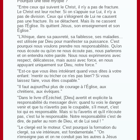
Pourquoi une telle myopie ? "
"Entre ceux qui suivent le Christ, il n'y a pas de fracture.
Le Christ est leur rocher. Si on s'appuie sur Lui, il n'y a
pas de division. Ceux qui s'éloignent de Lui ne causent
pas une fracture. Ils se détachent. Mais ils ne cassent
pas l'Église. Ils quittent Jésus, son enseignement et son
Église."
"L'Afrique, dans sa pauvreté, sa faiblesse, ses maladies...
est utilisée par Dieu pour manifester sa puissance. C'est
pourquoi nous voulons prendre nos responsabilités. Qu'on
nous écoute ou qu'on ne nous écoute pas, nous parlerons
et on entendra notre parole. Nous nous exprimerons avec
respect, délicatesse, mais aussi avec force, en nous
appuyant uniquement sur Dieu, notre force."
"Est-ce que vous êtes intolérant quand vous dites à votre
enfant: 'mentir ou tricher ce n'es pas bien'? Si vous
laissez faire, vous êtes coupable."
"Il faut aujourd'hui plus de courage à l’Église, aux
chrétiens, aux évêques."
"Dans le livre d’Ézéchiel, [Dieu] avertit et explicite la
responsabilité du messager divin: quand tu vois le danger
venir et que tu n'avertis pas le coupable, s'il meurt, c'est
toi qui es responsable. Mais si tu l'avertis et qu'il n'écoute
pas, c'est lui le responsable. Notre responsabilité c'est de
dire, de parler au nom de Dieu, et de Lui seul ! "
"Le clergé est le moteur. C'est pourquoi la formation du
clergé, sa vie intérieure, est fondamentale." "On
n'enseigne pas et on ne conduit pas les autres à Jésus