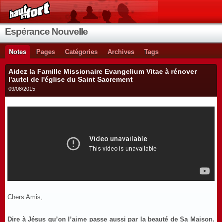
Espérance Nouvelle
Notes
Pages
Catégories
Archives
Tags
Aidez la Famille Missionaire Evangelium Vitae à rénover
l'autel de l'église du Saint Sacrement
09/08/2015
Chers Amis,
Dire à Jésus qu’on l’aime passe aussi par la beauté de Sa Maison.