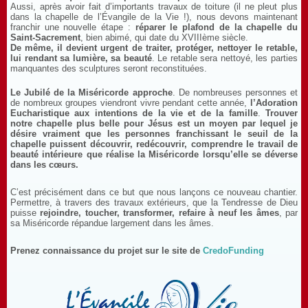
Aussi, après avoir fait d’importants travaux de toiture (il ne pleut plus
dans la chapelle de l’Évangile de la Vie !), nous devons maintenant
franchir une nouvelle étape :
réparer le plafond de la chapelle du
Saint-Sacrement
, bien abimé, qui date du XVIIIème siècle.
De même, il devient urgent de traiter, protéger, nettoyer le retable,
lui rendant sa lumière, sa beauté
. Le retable sera nettoyé, les parties
manquantes des sculptures seront reconstituées.
Le Jubilé de la Miséricorde approche
. De nombreuses personnes et
de nombreux groupes viendront vivre pendant cette année,
l’Adoration
Eucharistique aux intentions de la vie et de la famille
.
Trouver
notre chapelle plus belle pour Jésus est un moyen par lequel je
désire vraiment que les personnes franchissant le seuil de la
chapelle puissent découvrir, redécouvrir, comprendre le travail de
beauté intérieure que réalise la Miséricorde lorsqu’elle se déverse
dans les cœurs.
C’est précisément dans ce but que nous lançons ce nouveau chantier.
Permettre, à travers des travaux extérieurs, que la Tendresse de Dieu
puisse
rejoindre, toucher, transformer, refaire à neuf les âmes
, par
sa Miséricorde répandue largement dans les âmes.
Prenez connaissance du projet sur le site de
CredoFunding