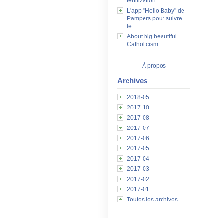
fertilization...
L'app "Hello Baby" de
Pampers pour suivre
le...
About big beautiful
Catholicism
À propos
Archives
2018-05
2017-10
2017-08
2017-07
2017-06
2017-05
2017-04
2017-03
2017-02
2017-01
Toutes les archives