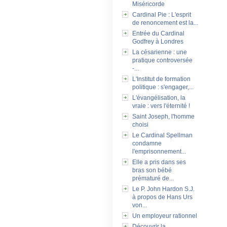
Miséricorde
Cardinal Pie : L'esprit
de renoncement est la...
Entrée du Cardinal
Godfrey à Londres
La césarienne : une
pratique controversée
-...
L'Institut de formation
politique : s'engager,...
L'évangélisation, la
vraie : vers l'éternité !
Saint Joseph, l'homme
choisi
Le Cardinal Spellman
condamne
l'emprisonnement...
Elle a pris dans ses
bras son bébé
prématuré de...
Le P. John Hardon S.J.
à propos de Hans Urs
von...
Un employeur rationnel
Découvrir la