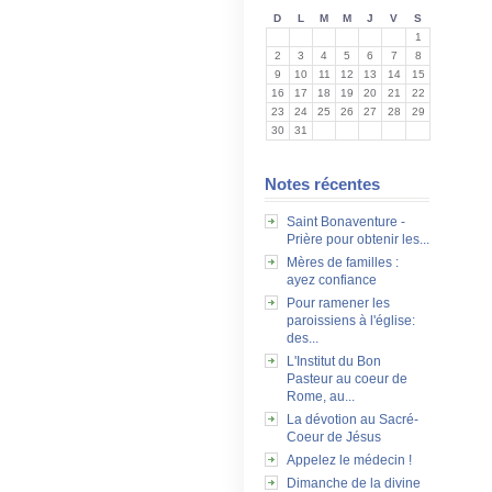
D
L
M
M
J
V
S
1
2
3
4
5
6
7
8
9
10
11
12
13
14
15
16
17
18
19
20
21
22
23
24
25
26
27
28
29
30
31
Notes récentes
Saint Bonaventure -
Prière pour obtenir les...
Mères de familles :
ayez confiance
Pour ramener les
paroissiens à l'église:
des...
L'Institut du Bon
Pasteur au coeur de
Rome, au...
La dévotion au Sacré-
Coeur de Jésus
Appelez le médecin !
Dimanche de la divine