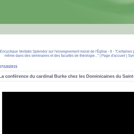
 Encyclique Veritatis Splendor sur l'enseignement moral de l'Église - II - "Certaine
même dans des séminaires et des facultés de théologie..."
|
Page d'accueil
|
Syn
07/10/2015
La conférence du cardinal Burke chez les Dominicaines du Saint