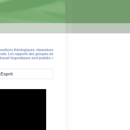
s positions théologiques, répandues
ode: Les rapports des groupes de
travail linguistiques sont publiés »
-Esprit