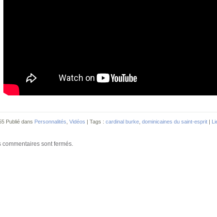
55 Publié dans
Personnalités
,
Vidéos
| Tags :
cardinal burke
,
dominicaines du saint-esprit
|
Li
 commentaires sont fermés.