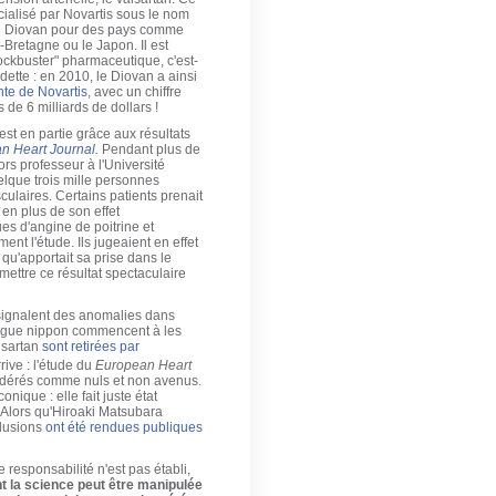
alisé par Novartis sous le nom
de Diovan pour des pays comme
-Bretagne ou le Japon. Il est
ckbuster" pharmaceutique, c'est-
ette : en 2010, le Diovan a ainsi
nte de Novartis
, avec un chiffre
 de 6 milliards de dollars !
st en partie grâce aux résultats
n Heart Journal.
Pendant plus de
ors professeur à l'Université
lque trois mille personnes
culaires. Certains patients prenait
 en plus de son effet
ues d'angine de poitrine et
nt l'étude. Ils jugeaient en effet
qu'apportait sa prise dans le
ettre ce résultat spectaculaire
signalent des anomalies dans
ologue nippon commencent à les
lsartan
sont retirées par
rive : l'étude du
European Heart
nsidérés comme nuls et non avenus.
nique : elle fait juste état
Alors qu'Hiroaki Matsubara
clusions
ont été rendues publiques
 responsabilité n'est pas établi,
nt la science peut être manipulée