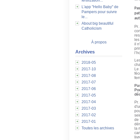
fertilization...
L'app "Hello Baby" de
Pas
Pampers pour suivre
pat
le...
aut
About big beautiful
Pr.
Catholicism
con
res
les
À propos
il 
pri
Archives
l’h
Les
2018-05
cha
2017-10
Le 
féc
2017-08
fem
2017-07
Pa
2017-06
Pou
déc
2017-05
2017-04
Pr.
d'u
2017-03
pou
2017-02
sei
de 
2017-01
dém
Toutes les archives
la 
can
liv