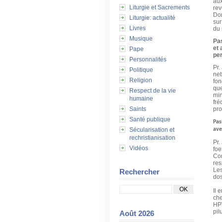
aux
Liturgie et Sacrements
rev
Dom
Liturgie: actualité
sur
Livres
du 
Musique
Pa
et 
Pape
per
Personnalités
Pr.
Politique
net
Religion
fon
que
Respect de la vie
min
humaine
fré
Saints
pro
Santé publique
Pas
Sécularisation et
ave
rechristianisation
Pr.
Vidéos
foe
Cor
res
Les
Rechercher
dos
Il 
che
HPV
pil
Août 2026