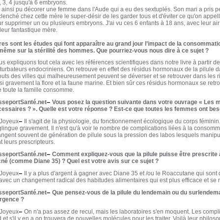
, 3, 4 jusqu'à 6 embryons.
i ainsi pu décorer une femme dans l'Aude qui a eu des sextuplés. Son mari a pris pe
lenché chez cette mère le super-désir de les garder tous et d'éviter ce qu'on appe
r supprimer un ou plusieurs embryons. J'ai vu ces 6 enfants à 18 ans, avec leur air 
leur fantastique mère.
es sont les études qui font apparaître au grand jour l’impact de la consommati
même sur la stérilité des hommes. Que pourriez-vous nous dire à ce sujet ?
s expliquons tout cela avec les références scientifiques dans notre livre à partir de
turbateurs endocriniens. On retrouve en effet des résidus hormonaux de la pilule d
uts des villes qui malheureusement peuvent se déverser et se retrouver dans les riv
si gravement la flore et la faune marine. Et bien sûr ces résidus hormonaux se retr
 toute la famille consomme.
–
sseportSanté.net
Vous posez la question suivante dans votre ouvrage « Les m
essaires ? ». Quelle est votre réponse ? Est-ce que toutes les femmes ont bes
–
 Joyeux
Il s'agit de la physiologie, du fonctionnement écologique du corps féminin
lingue gravement. Il n'est qu'à voir le nombre de complications liées à la consomm
ngent souvent de génération de pilule sous la pression des labos lesquels manipul
t leurs prescripteurs.
–
sseportSanté.net
Comment expliquez-vous que la pilule puisse être prescrite à
cné (comme Diane 35) ? Quel est votre avis sur ce sujet ?
–
 Joyeux
Il y a plus d'argent à gagner avec Diane 35 et /ou le Roaccutane qui so
avec un changement radical des habitudes alimentaires qui est plus efficace et se m
–
sseportSanté.net
Que pensez-vous de la pilule du lendemain ou du surlendema
urgence ?
–
 Joyeux
On n'a pas assez de recul, mais les laboratoires s'en moquent. Les compli
d et s'il y en a on trouvera de nouvelles molécules pour les traiter. Voilà leur philoso