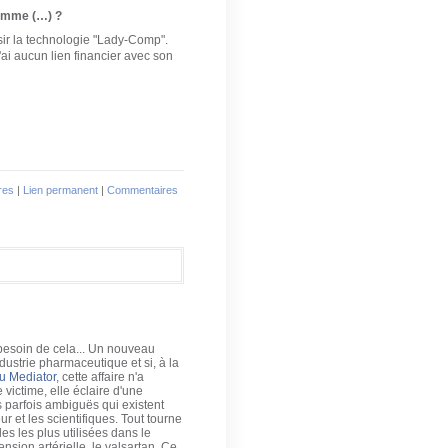
femme (…) ?
sir la technologie "Lady-Comp".
n'ai aucun lien financier avec son
vres
|
Lien permanent
|
Commentaires
besoin de cela... Un nouveau
dustrie pharmaceutique et si, à la
u Mediator
, cette affaire n'a
victime, elle éclaire d'une
s parfois ambiguës qui existent
r et les scientifiques. Tout tourne
s les plus utilisées dans le
ension artérielle, le valsartan. Ce