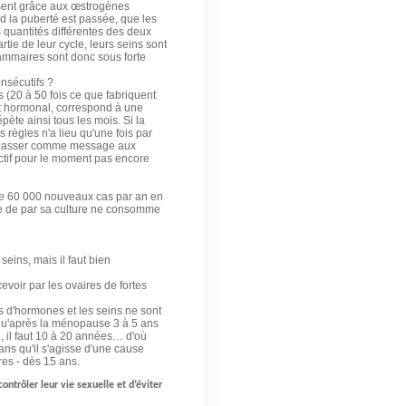
uisent grâce aux œstrogènes
nd la puberté est passée, que les
 quantités différentes des deux
e de leur cycle, leurs seins sont
mammaires sont donc sous forte
nsécutifs ?
 (20 à 50 fois ce que fabriquent
t hormonal, correspond à une
te ainsi tous les mois. Si la
règles n'a lieu qu'une fois par
ant passer comme message aux
ectif pour le moment pas encore
 de 60 000 nouveaux cas par an en
se de par sa culture ne consomme
eins, mais il faut bien
evoir par les ovaires de fortes
s d'hormones et les seins ne sont
qu'après la ménopause 3 à 5 ans
, il faut 10 à 20 années… d'où
ns qu'il s'agisse d'une cause
res - dès 15 ans.
trôler leur vie sexuelle et d’éviter