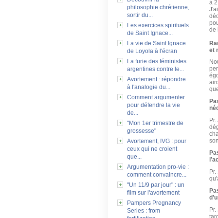
à 2
philosophie chrétienne,
J'a
sortir du...
déc
pou
Les exercices spirituels
de 
de Saint Ignace...
La vie de Saint Ignace
Rar
et 
de Loyola à l'écran
La furie des féministes
Nou
per
argentines contre le...
égo
Avortement : répondre
ain
à l'analogie du...
que
Comment argumenter
Pa
pour défendre la vie
néc
de...
Pr.
"Mon 1er trimestre de
dég
grossesse"
cha
son
Avortement, IVG : pour
ceux qui ne croient
Pa
que...
l’a
Argumentation pro-vie :
Pr.
comment convaincre...
qu'
"Un 11/9 par jour" : un
Pa
film sur l'avortement
d’
Pampers Pregnancy
Pr.
Series : from
tar