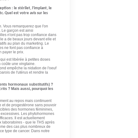
ion : le stérilet, l’implant, le
c. Quel est votre avis sur les
n. Vous remarquerez que l'on
e. Le garçon est ainsi
filles n'ont pas trop confiance dans
ule a de beaux jours devant elle et
atifs au plan du marketing. Le
es ne font pas confiance à
 payer le prix.
 qui est libérée à petites doses
en coûte une vingtaine.
econd empêche la nidation de l'oeuf
arois de l'utérus et rendre la
ents hormonaux substitutifs) ?
rits ? Mais aussi, pourquoi les
vement au repos mais continuent
e et de progestérone sans pouvoir
cibles des hormones féminines,
es excessives. Les phytohormones
fficaces. Il est actuellement
ux laboratoires - que le THS après
même des cas plus nombreux de
 ce type de cancer. Dans notre