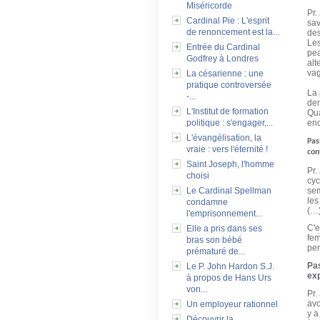
Miséricorde
Pr.
Cardinal Pie : L'esprit
sav
de renoncement est la...
des
Les
Entrée du Cardinal
pea
Godfrey à Londres
alt
vag
La césarienne : une
pratique controversée
La 
-...
dem
L'Institut de formation
Qua
politique : s'engager,...
enc
L'évangélisation, la
Pas
vraie : vers l'éternité !
con
Saint Joseph, l'homme
Pr.
choisi
cyc
Le Cardinal Spellman
sem
les
condamne
(…
l'emprisonnement...
C'e
Elle a pris dans ses
fem
bras son bébé
per
prématuré de...
Pa
Le P. John Hardon S.J.
exp
à propos de Hans Urs
von...
Pr.
avo
Un employeur rationnel
y a
Découvrir la