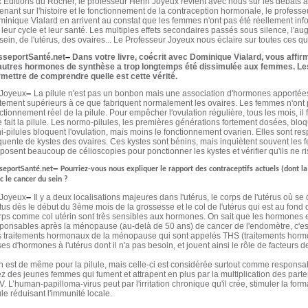
 Éditions du Rocher, le professeur Henri Joyeux revient avec nous sur les débats ac
enant sur l'histoire et le fonctionnement de la contraception hormonale, le professeu
inique Vialard en arrivent au constat que les femmes n'ont pas été réellement infor
 leur cycle et leur santé. Les multiples effets secondaires passés sous silence, l
sein, de l'utérus, des ovaires... Le Professeur Joyeux nous éclaire sur toutes ces qu
–
sseportSanté.net
Dans votre livre, coécrit avec Dominique Vialard, vous affirme
autres hormones de synthèse a trop longtemps été dissimulée aux femmes. Le
mettre de comprendre quelle est cette vérité.
–
 Joyeux
La pilule n'est pas un bonbon mais une association d'hormones apportées
tement supérieurs à ce que fabriquent normalement les ovaires. Les femmes n'ont p
ctionnement réel de la pilule. Pour empêcher l'ovulation régulière, tous les mois, il 
 fait la pilule. Les normo-pilules, les premières générations fortement dosées, bloq
i-pilules bloquent l'ovulation, mais moins le fonctionnement ovarien. Elles sont res
quente de kystes des ovaires. Ces kystes sont bénins, mais inquiètent souvent les
posent beaucoup de célioscopies pour ponctionner les kystes et vérifier qu'ils ne 
–
seportSanté.net
Pourriez-vous nous expliquer le rapport des contraceptifs actuels (dont la 
c le cancer du sein ?
–
 Joyeux
Il y a deux localisations majeures dans l'utérus, le corps de l'utérus où s
tus dès le début du 3ème mois de la grossesse et le col de l'utérus qui est au fond d
ps comme col utérin sont très sensibles aux hormones. On sait que les hormones 
ponsables après la ménopause (au-delà de 50 ans) de cancer de l'endomètre, c'est-à-
 traitements hormonaux de la ménopause qui sont appelés THS (traitements hormon
es d'hormones à l'utérus dont il n'a pas besoin, et jouent ainsi le rôle de facteurs
en est de même pour la pilule, mais celle-ci est considérée surtout comme responsab
z des jeunes femmes qui fument et attrapent en plus par la multiplication des par
. L’human-papilloma-virus peut par l'irritation chronique qu'il crée, stimuler la form
ule réduisant l'immunité locale.