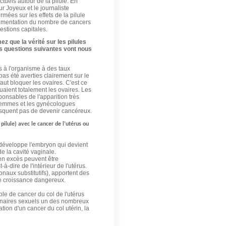
tuels autour de la pilule. En
r Joyeux et le journaliste
mées sur les effets de la pilule
'augmentation du nombre de cancers
estions capitales.
z que la vérité sur les pilules
s questions suivantes vont nous
 à l'organisme à des taux
as été averties clairement sur le
faut bloquer les ovaires. C'est ce
uaient totalement les ovaires. Les
ponsables de l'apparition très
 femmes et les gynécologues
risquent pas de devenir cancéreux.
pilule) avec le cancer de l’utérus ou
e développe l'embryon qui devient
e la cavité vaginale.
en excès peuvent être
dire de l'intérieur de l'utérus.
aux substitutifs), apportent des
 de croissance dangereux.
le de cancer du col de l'utérus
tenaires sexuels un des nombreux
ation d'un cancer du col utérin, la