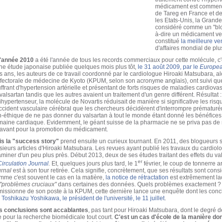
médicament est commerci
de Tareg en France et 
les Etats-Unis, la Grande
considéré comme un "blo
à-dire un médicament ved
constitué
la meilleure ve
d'affaires mondial de plus
l'année 2010
a été l'année de tous les records commerciaux pour cette molécule, c'e
ne étude japonaise publiée quelques mois plus tôt,
le 31 août 2009, par le
Europea
is ans, les auteurs de ce travail coordonné par le cardiologue Hiroaki Matsubara, al
fectorale de médecine de Kyoto (KPUM, selon son acronyme anglais), ont suivi que
ffrant d'hypertension artérielle et présentant de forts risques de maladies cardiovas
valsartan tandis que les autres avaient un traitement d'un genre différent. Résultat :
ihypertenseur, la molécule de Novartis réduisait de manière si significative les risq
ccident vasculaire cérébral que les chercheurs décidèrent d'interrompre prématuréme
-éthique de ne pas donner du valsartan à tout le monde étant donné les bénéfices 
aine cardiaque. Evidemment, le géant suisse de la pharmacie ne se priva pas de m
avant pour la promotion du médicament.
s la "success story"
prend ensuite un curieux tournant. En 2011, des blogueurs 
sieurs articles d'Hiroaki Matsubara. Les revues ayant publié les travaux du cardi
miner d'un peu plus près. Début 2013, deux de ses études traitant des effets du va
er
Circulation Journal
.
Et, quelques jours plus tard, le 1
février, le coup de tonnerre ar
urnal
est à son tour retirée. Cela signifie, concrètement, que ses résultats sont co
me c'est souvent le cas en la matière,
la notice de rétractation
est extrêmement laco
"problèmes cruciaux"
dans certaines des données. Quels problèmes exactement ? 
issionne de son poste à la KPUM, cette dernière lance une enquête dont les con
 Toshikazu Yoshikawa, le président de l'université, le 11 juillet
.
s conclusions sont accablantes
, pas tant pour Hiroaki Matsubara, dont le degré de
 pour la recherche biomédicale tout court.
C'est un cas d'école de la manière do