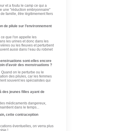
ur et a foutu le camp ce qui a
lle une "réduction embryonnaire"
de famille, être légitimement fiers
on de pilule sur l’environnement
 ce que l'on appelle les
ans les urines et donc dans les
ières ou les fleuves et perturbent
ouvent aussi dans l’eau du robinet
enstruations sont-elles encore
oin d’avoir des menstruations ?
. Quand on le perturbe ou le
ation des pilules, car les femmes
ent souvent les spécialistes qui
 des jeunes filles ayant de
nt des médicaments dangereux,
aintient dans le temps...
in, cette contraception
cations éventuelles, on verra plus
phie !