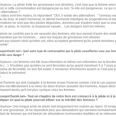
–
 Joyeux
La pilule évite les grossesses non désirées, c'est cela que la femme veut e
oir si cette consommation est dangereuse ou non. Si elle est dangereuse, ce qui co
 alternatives ?
 labos sont très malins, ils répondent " OUI, il existe des alternatives : " l'anneau v
u du bras, le patch hormonal, le stérilet hormonal imprégné de progestérone et bi
ernatives ne sont que des pilules déguisées, données par d'autres voies que la voie 
in, la peau, le muscle, la muqueuse nasale… Les dangers sont les mêmes.
pilule ne contrôle pas la vie sexuelle des femmes, elle leur permet d'avoir des relat
andées par les hommes - ; sans les risques de grossesse non-désirée.
nt aux plaisirs réels qu'elles ont, elles acceptent gentiment qu'ils soient moindres
einte".
–
seportSanté.net
Quel autre type de contraception que la pilule conseilleriez-vous aux fe
trôle sans danger ?
–
 Joyeux
Les femmes ont été sous-informées et même non-informées sur le fonctio
le (…). N'oubliez pas qu'elles ne sont fécondes qu'au grand maximum 5 à 7 jours pa
aine de fécondité, on leur fait avaler 3 semaines d'hormones quand ce n'est pa
 labos le prévoient.
)
st l'homme qui doit s'adapter à la femme et pas l'inverse comme c'est le cas aujourd'h
me est littéralement à la merci du désir d'union sexuelle des hommes, lequel désir 
manent tandis qu'il est plus cyclique chez les femmes.
–
sseportSanté.net
Tout un chapitre de votre livre est consacré à la pilule et à l
liquer en quoi la pilule pourrait influer sur la stérilité des femmes ?
–
 Joyeux
Une longue prise de pilule met longuement les ovaires au repos. Et lorsqu'il
ir une grossesse, ils ne répondent plus aux stimulations qui viennent normalement 
 tant de femmes qui ont besoin de stimulations hormonales répétées et se retrouve