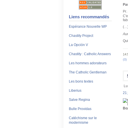
Pa
Pr.
C'e
Liens recommandés
fab
Espérance Nouvelle WP
(…
Au
Chastity Project
Qui
La Opción V
Chastity : Catholic Answers
14:
(0)
Les hommes adorateurs
The Catholic Gentleman
Les bons textes
Lu
Liberius
21 
Salve Regina
Bulle Providas
Catéchisme sur le
modernisme