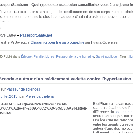
–
sseportSanté.net
Quel type de contraception conseilleriez-vous à une jeune 
 Joyeux
expliquer à son conjoint le fonctionnement de son corps intime et choi
– (…)
st le moniteur de fertilité le plus fiable. Je peux d'autant plus le promouvoir que je 
ricant.
)
–
rore Clavé
PasseportSanté.net
 est le Pr Joyeux ?
Cliquer ici pour lire sa biographie
sur Futura-Sciences.
50 Publié dans
Éthique
,
Famille
,
Livres
,
Respect de la vie humaine
,
Santé publique
| Tags :
li
Scandale autour d’un médicament vedette contre l’hypertension
 sur
Passeur de sciences
juillet 2013
, par
Pierre Barthélémy
Big Pharma
n'avait pas 
scandale éclabousse l'in
différence du
scandale d
heureusement pas fait de 
lumière crue les relation
entre les géants du secteu
autour d'une des molécule
traitement contre l'hypert