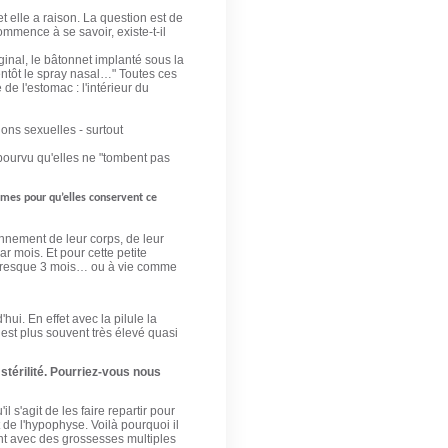
t elle a raison. La question est de
mmence à se savoir, existe-t-il
aginal, le bâtonnet implanté sous la
entôt le spray nasal…" Toutes ces
de l'estomac : l'intérieur du
ions sexuelles - surtout
 pourvu qu'elles ne "tombent pas
mmes pour qu’elles conservent ce
nnement de leur corps, de leur
r mois. Et pour cette petite
s presque 3 mois… ou à vie comme
ui. En effet avec la pilule la
est plus souvent très élevé quasi
a stérilité. Pourriez-vous nous
 s'agit de les faire repartir pour
de l'hypophyse. Voilà pourquoi il
nt avec des grossesses multiples