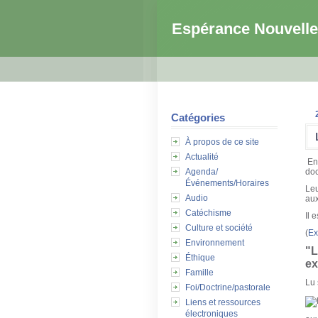
Espérance Nouvelle
Catégories
À propos de ce site
Actualité
En
Agenda/
doc
Événements/Horaires
Leu
Audio
au
Catéchisme
Il 
Culture et société
(
Ex
Environnement
"L
Éthique
ex
Famille
Lu
Foi/Doctrine/pastorale
Liens et ressources
électroniques