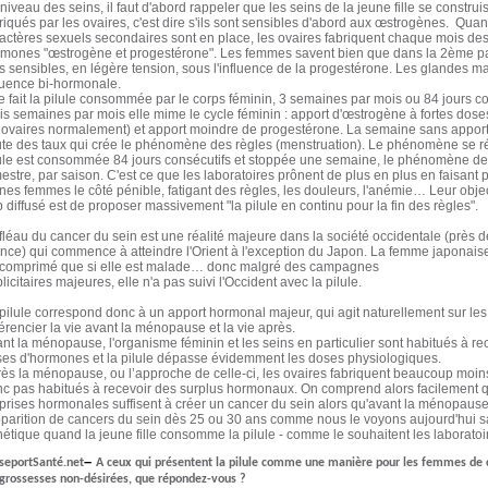
niveau des seins, il faut d'abord rappeler que les seins de la jeune fille se constr
riqués par les ovaires, c'est dire s'ils sont sensibles d'abord aux œstrogènes. Qua
actères sexuels secondaires sont en place, les ovaires fabriquent chaque mois des
mones "œstrogène et progestérone". Les femmes savent bien que dans la 2ème parti
s sensibles, en légère tension, sous l'influence de la progestérone. Les glandes 
luence bi-hormonale.
 fait la pilule consommée par le corps féminin, 3 semaines par mois ou 84 jours co
is semaines par mois elle mime le cycle féminin : apport d'œstrogène à fortes doses
 ovaires normalement) et apport moindre de progestérone. La semaine sans appor
te des taux qui crée le phénomène des règles (menstruation). Le phénomène se répè
ule est consommée 84 jours consécutifs et stoppée une semaine, le phénomène des 
mestre, par saison. C'est ce que les laboratoires prônent de plus en plus en fais
nes femmes le côté pénible, fatigant des règles, les douleurs, l'anémie… Leur obj
p diffusé est de proposer massivement "la pilule en continu pour la fin des règles".
fléau du cancer du sein est une réalité majeure dans la société occidentale (près
nce) qui commence à atteindre l'Orient à l'exception du Japon. La femme japonai
comprimé que si elle est malade… donc malgré des campagnes
licitaires majeures, elle n'a pas suivi l'Occident avec la pilule.
pilule correspond donc à un apport hormonal majeur, qui agit naturellement sur les s
férencier la vie avant la ménopause et la vie après.
nt la ménopause, l'organisme féminin et les seins en particulier sont habitués à rec
es d'hormones et la pilule dépasse évidemment les doses physiologiques.
ès la ménopause, ou l’approche de celle-ci, les ovaires fabriquent beaucoup moin
c pas habitués à recevoir des surplus hormonaux. On comprend alors facilement 
prises hormonales suffisent à créer un cancer du sein alors qu'avant la ménopause
pparition de cancers du sein dès 25 ou 30 ans comme nous le voyons aujourd'hui sa
étique quand la jeune fille consomme la pilule - comme le souhaitent les laboratoi
–
seportSanté.net
A ceux qui présentent la pilule comme une manière pour les femmes de con
 grossesses non-désirées, que répondez-vous ?