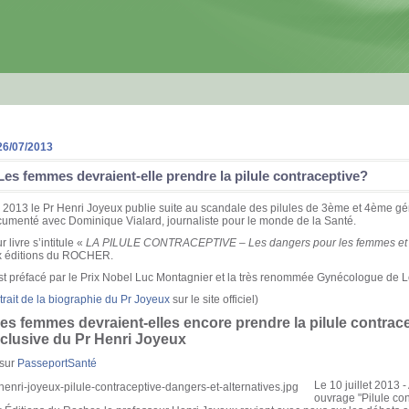
26/07/2013
Les femmes devraient-elle prendre la pilule contraceptive?
 2013 le Pr Henri Joyeux publie suite au scandale des pilules de 3ème et 4ème gén
umenté avec Dominique Vialard, journaliste pour le monde de la Santé.
r livre s’intitule «
LA PILULE CONTRACEPTIVE – Les dangers pour les femmes et le
x éditions du ROCHER.
est préfacé par le Prix Nobel Luc Montagnier et la très renommée Gynécologue de L
trait de la biographie du Pr Joyeux
sur le site officiel)
es femmes devraient-elles encore prendre la pilule contrace
clusive du Pr Henri Joyeux
 sur
PasseportSanté
Le 10 juillet 2013 -
ouvrage "Pilule con