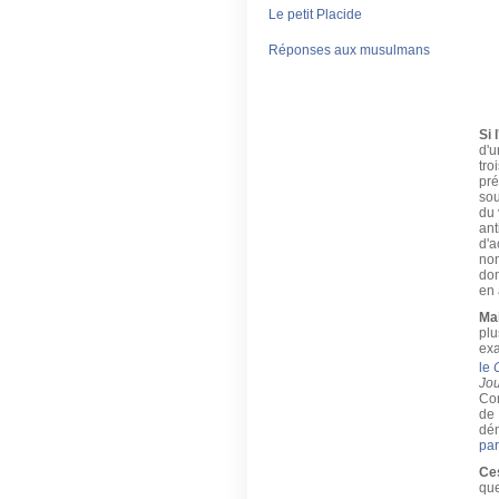
Le petit Placide
Réponses aux musulmans
Si 
d'u
tro
pré
sou
du 
ant
d'a
non
dom
en 
Mai
plu
exa
le
Jo
Com
de
dém
par
Ce
que