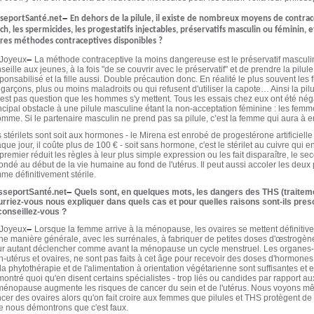
–
seportSanté.net
En dehors de la pilule, il existe de nombreux moyens de contracept
ch, les spermicides, les progestatifs injectables, préservatifs masculin ou féminin, et
res méthodes contraceptives disponibles ?
–
 Joyeux
La méthode contraceptive la moins dangereuse est le préservatif masculi
seille aux jeunes, à la fois "de se couvrir avec le préservatif" et de prendre la pilul
ponsabilisé et la fille aussi. Double précaution donc. En réalité le plus souvent les 
 garçons, plus ou moins maladroits ou qui refusent d'utiliser la capote… Ainsi la pil
n'est pas question que les hommes s'y mettent. Tous les essais chez eux ont été nég
ncipal obstacle à une pilule masculine étant la non-acceptation féminine : les femm
omme. Si le partenaire masculin ne prend pas sa pilule, c’est la femme qui aura à en
 stérilets sont soit aux hormones - le Mirena est enrobé de progestérone artificielle
que jour, il coûte plus de 100 € - soit sans hormone, c'est le stérilet au cuivre qui 
premier réduit les règles à leur plus simple expression ou les fait disparaître, le s
ondé au début de la vie humaine au fond de l'utérus. Il peut aussi accoler les deux p
me définitivement stérile.
–
sseportSanté.net
Quels sont, en quelques mots, les dangers des THS (traitem
rriez-vous nous expliquer dans quels cas et pour quelles raisons sont-ils presc
onseillez-vous ?
–
 Joyeux
Lorsque la femme arrive à la ménopause, les ovaires se mettent définiti
ne manière générale, avec les surrénales, à fabriquer de petites doses d'œstrogèn
r autant déclencher comme avant la ménopause un cycle menstruel. Les organes-
n-utérus et ovaires, ne sont pas faits à cet âge pour recevoir des doses d'hormon
la phytothérapie et de l'alimentation à orientation végétarienne sont suffisantes et e
ontré quoi qu'en disent certains spécialistes - trop liés ou candides par rapport a
ménopause augmente les risques de cancer du sein et de l'utérus. Nous voyons 
cer des ovaires alors qu'on fait croire aux femmes que pilules et THS protègent de
re nous démontrons que c'est faux.