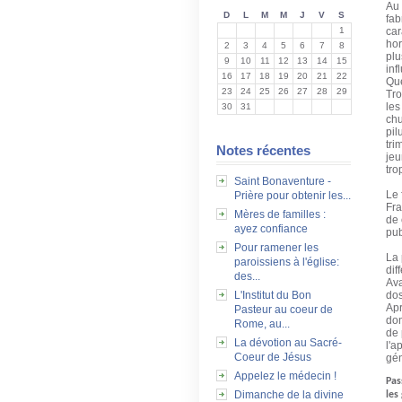
Au 
D
L
M
M
J
V
S
fab
1
car
hor
2
3
4
5
6
7
8
plu
9
10
11
12
13
14
15
inf
16
17
18
19
20
21
22
Que
23
24
25
26
27
28
29
Tro
les
30
31
chu
pil
tri
Notes récentes
jeu
tro
Saint Bonaventure -
Le 
Prière pour obtenir les...
Fra
Mères de familles :
de 
ayez confiance
pub
Pour ramener les
La 
paroissiens à l'église:
dif
des...
Ava
L'Institut du Bon
dos
Apr
Pasteur au coeur de
don
Rome, au...
de 
La dévotion au Sacré-
l'a
Coeur de Jésus
gén
Appelez le médecin !
Pas
Dimanche de la divine
les