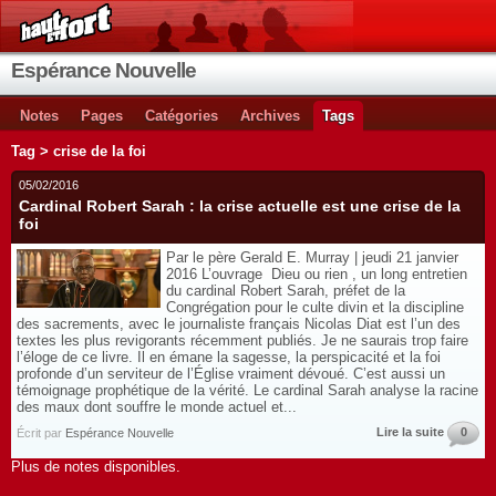
Espérance Nouvelle
Notes
Pages
Catégories
Archives
Tags
Tag > crise de la foi
05/02/2016
Cardinal Robert Sarah : la crise actuelle est une crise de la
foi
Par le père Gerald E. Murray | jeudi 21 janvier
2016 L’ouvrage Dieu ou rien , un long entretien
du cardinal Robert Sarah, préfet de la
Congrégation pour le culte divin et la discipline
des sacrements, avec le journaliste français Nicolas Diat est l’un des
textes les plus revigorants récemment publiés. Je ne saurais trop faire
l’éloge de ce livre. Il en émane la sagesse, la perspicacité et la foi
profonde d’un serviteur de l’Église vraiment dévoué. C’est aussi un
témoignage prophétique de la vérité. Le cardinal Sarah analyse la racine
des maux dont souffre le monde actuel et...
Lire la suite
0
Écrit par
Espérance Nouvelle
Plus de notes disponibles.