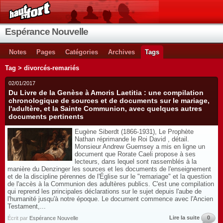
Espérance Nouvelle
Notes
Pages
Catégories
Archives
Tags
Tag > divorcés-remariés
02/01/2017
Du Livre de la Genèse à Amoris Laetitia : une compilation
chronologique de sources et de documents sur le mariage,
l'adultère, et la Sainte Communion, avec quelques autres
documents pertinents
Eugène Siberdt (1866-1931), Le Prophète
Nathan réprimande le Roi David , détail.
Monsieur Andrew Guernsey a mis en ligne un
document que Rorate Caeli propose à ses
lecteurs, dans lequel sont rassemblés à la
manière du Denzinger les sources et les documents de l'enseignement
et de la discipline pérennes de l'Église sur le "remariage" et la question
de l'accès à la Communion des adultères publics. C'est une compilation
qui reprend les principales déclarations sur le sujet depuis l'aube de
l'humanité jusqu'à notre époque. Le document commence avec l'Ancien
Testament,...
Lire la suite
0
Écrit par
Espérance Nouvelle