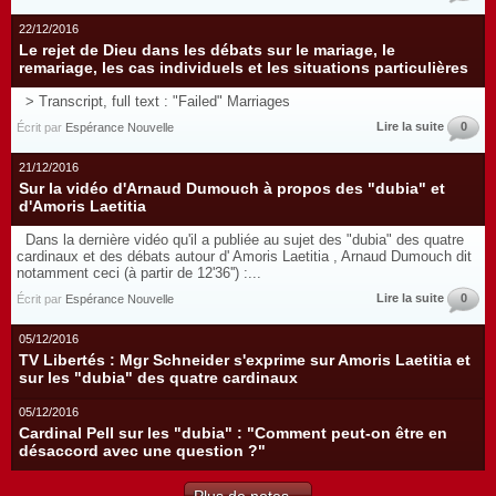
22/12/2016
Le rejet de Dieu dans les débats sur le mariage, le
remariage, les cas individuels et les situations particulières
> Transcript, full text : "Failed" Marriages
Lire la suite
0
Écrit par
Espérance Nouvelle
21/12/2016
Sur la vidéo d'Arnaud Dumouch à propos des "dubia" et
d'Amoris Laetitia
Dans la dernière vidéo qu'il a publiée au sujet des "dubia" des quatre
cardinaux et des débats autour d' Amoris Laetitia , Arnaud Dumouch dit
notamment ceci (à partir de 12'36'') :...
Lire la suite
0
Écrit par
Espérance Nouvelle
05/12/2016
TV Libertés : Mgr Schneider s'exprime sur Amoris Laetitia et
sur les "dubia" des quatre cardinaux
05/12/2016
Cardinal Pell sur les "dubia" : "Comment peut-on être en
désaccord avec une question ?"