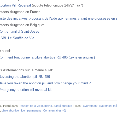
bortion Pill Reversal
(écoute téléphonique 24h/24, 7j/7)
ntacts d'urgence en France:
iste des initiatives proposant de l'aide aux femmes vivant une grossesse en 
ntacts d'urgence en Belgique:
entre familial Saint-Josse
ASBL Le Souffle de Vie
e aussi:
omment fonctionne la pilule abortive RU 486 (texte en anglais)
s d'informations sur le même sujet:
eversing the abortion pill RU-486
ave you taken the abortion pill and now change your mind ?
mergency abortion pill reversal kit
30 Publié dans
Respect de la vie humaine
,
Santé publique
| Tags :
avortement
,
avotement mé
,
pilule abortive
|
Lien permanent
|
Commentaires (0)