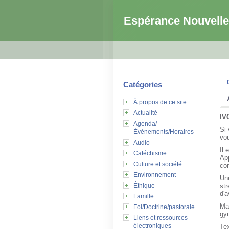
Espérance Nouvelle
Catégories
À propos de ce site
Actualité
IV
Agenda/
Si 
Événements/Horaires
vou
Audio
Il 
Catéchisme
App
Culture et société
con
Environnement
Un
Éthique
str
d'a
Famille
Mai
Foi/Doctrine/pastorale
gyn
Liens et ressources
électroniques
Tex