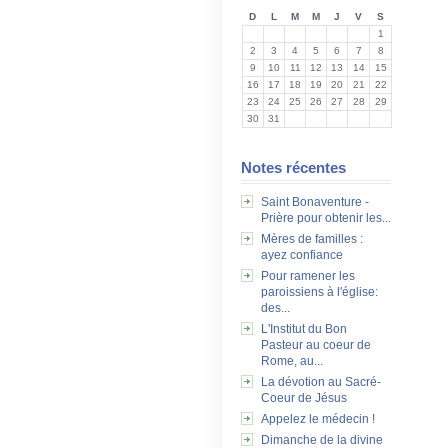
D
L
M
M
J
V
S
1
2
3
4
5
6
7
8
9
10
11
12
13
14
15
16
17
18
19
20
21
22
23
24
25
26
27
28
29
30
31
Notes récentes
Saint Bonaventure -
Prière pour obtenir les...
Mères de familles :
ayez confiance
Pour ramener les
paroissiens à l'église:
des...
L'Institut du Bon
Pasteur au coeur de
Rome, au...
La dévotion au Sacré-
Coeur de Jésus
Appelez le médecin !
Dimanche de la divine