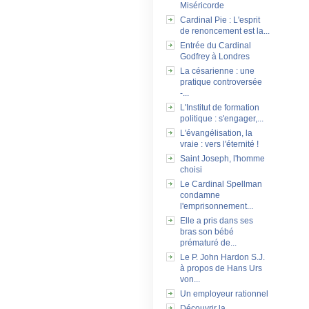
Miséricorde
Cardinal Pie : L'esprit
de renoncement est la...
Entrée du Cardinal
Godfrey à Londres
La césarienne : une
pratique controversée
-...
L'Institut de formation
politique : s'engager,...
L'évangélisation, la
vraie : vers l'éternité !
Saint Joseph, l'homme
choisi
Le Cardinal Spellman
condamne
l'emprisonnement...
Elle a pris dans ses
bras son bébé
prématuré de...
Le P. John Hardon S.J.
à propos de Hans Urs
von...
Un employeur rationnel
Découvrir la