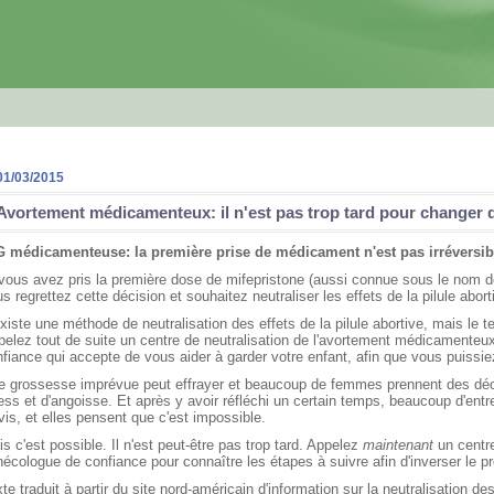
01/03/2015
Avortement médicamenteux: il n'est pas trop tard pour changer d
G médicamenteuse: la première prise de médicament n'est pas irréversib
vous avez pris la première dose de mifepristone (aussi connue sous le nom de
s regrettez cette décision et souhaitez neutraliser les effets de la pilule aborti
existe une méthode de neutralisation des effets de la pilule abortive, mais le 
elez tout de suite un centre de neutralisation de l'avortement médicamente
fiance qui accepte de vous aider à garder votre enfant, afin que vous puissie
e grossesse imprévue peut effrayer et beaucoup de femmes prennent des déc
ess et d'angoisse. Et après y avoir réfléchi un certain temps, beaucoup d'entr
vis, et elles pensent que c'est impossible.
s c'est possible. Il n'est peut-être pas trop tard. Appelez
maintenant
un centre
écologue de confiance pour connaître les étapes à suivre afin d'inverser le p
te traduit à partir du site nord-américain d'information sur la neutralisation des