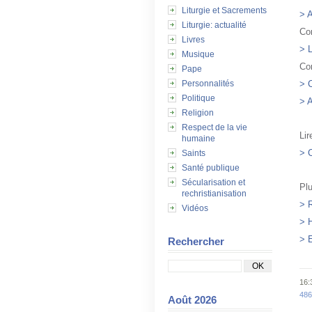
Liturgie et Sacrements
> A
Liturgie: actualité
Co
Livres
> L
Musique
Co
Pape
Personnalités
> C
Politique
> 
Religion
Respect de la vie
Lir
humaine
> C
Saints
Santé publique
Sécularisation et
Plu
rechristianisation
> R
Vidéos
> H
> E
Rechercher
16:
486
Août 2026