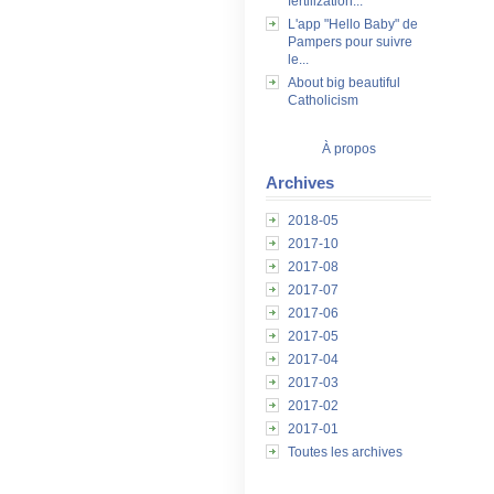
fertilization...
L'app "Hello Baby" de
Pampers pour suivre
le...
About big beautiful
Catholicism
À propos
Archives
2018-05
2017-10
2017-08
2017-07
2017-06
2017-05
2017-04
2017-03
2017-02
2017-01
Toutes les archives