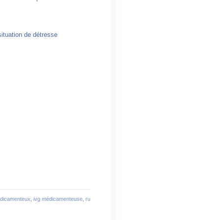
situation de détresse
dicamenteux
,
ivg médicamenteuse
,
ru