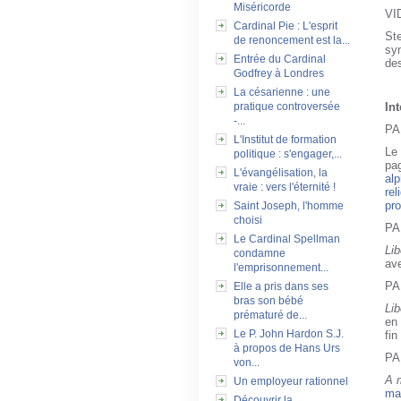
Miséricorde
VI
Cardinal Pie : L'esprit
St
de renoncement est la...
sy
Entrée du Cardinal
des
Godfrey à Londres
La césarienne : une
In
pratique controversée
-...
PA
L'Institut de formation
Le
politique : s'engager,...
pa
L'évangélisation, la
alp
vraie : vers l'éternité !
rel
pro
Saint Joseph, l'homme
choisi
PA
Le Cardinal Spellman
Lib
condamne
av
l'emprisonnement...
PA
Elle a pris dans ses
bras son bébé
Lib
prématuré de...
en 
Le P. John Hardon S.J.
fin
à propos de Hans Urs
PA
von...
A 
Un employeur rationnel
ma
Découvrir la