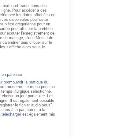
es textes et traductions des
 ligne. Pour accéder à ces
préférence les dates affichées en
urces disponibles pour cette
une pièce grégorienne pour en
arrée pour afficher la partition
 pour écouter l'enregistrement de
se de mariage, d'une Messe de
 calendrier puis cliquer sur le
es s'affiche alors sous le
n en paroisse
ur
promouvoir la pratique du
inaire moderne. Le menu principal
 temps liturgique sélectionné,
hoisir un jour particulier. Les
igne. Il est également possible
egistrer le fichier audio sous".
ccès à la partition et à la
à télécharger
est également mis