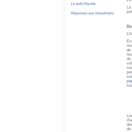
Le petit Placide
La
pol
Réponses aux musulmans
Do
LI
En 
mis
de 
res
de 
vo
sou
per
sur
pap
tou
Le
d'a
des
de 