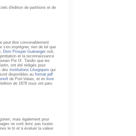
els d'édition de partitions et de
 ne peut être convenablement
r s'en imprégner, rien de tel que
e,
Dom Prosper Guéranger
osb,
approbation et la reconnaissance
porain Pie IX. Tandis que les
Martin, ont été rédigés pour
es des
Institutions Liturgiques
qui
 sont disponibles au
format pdf
enoît
de Port-Valais, et en
livre
l'édition de 1878 nous ont paru
gorien, mais également pour
s pages ne sont donc pas toutes
s le tri et à évaluer la valeur