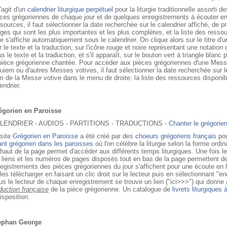
s'agit d'un
calendrier liturgique perpétuel
pour la liturgie traditionnelle assorti d
ces grégoriennes de chaque jour et de quelques enregistrements à écouter en
sources, il faut sélectionner la date recherchée sur le calendrier affiché, de 
ges qui sont les plus importantes et les plus complètes, et la liste des resso
e s'affiche automatiquement sous le calendrier. On clique alors sur le titre d'
r le texte et la traduction, sur l'icône rouge et noire représentant une notation c
s le texte et la traduction, et s'il apparaît, sur le bouton vert à triangle blanc
 pièce grégorienne chantée. Pour accéder aux pièces grégoriennes d'une Mes
uiem ou d'autres Messes votives, il faut sélectionner la date recherchée sur le
 de la Messe votive dans le menu de droite: la liste des ressources disponibl
endrier.
égorien en Paroisse
LENDRIER - AUDIOS - PARTITIONS - TRADUCTIONS -
Chanter le grégorie
 site
Grégorien en Paroisse
a été créé par des
choeurs grégoriens français
po
nt grégorien dans les paroisses
où l'on célèbre la liturgie selon la forme ord
haut de la page permet d'accéder aux différents temps liturgiques. Une fois le
 liens et les numéros de pages disposés tout en bas de la page permettent de c
egistrements des pièces grégoriennes du jour s'affichent pour une écoute en l
les télécharger en faisant un clic droit sur le lecteur puis en sélectionnant "enr
s le lecteur de chaque enregistrement se trouve un lien ("ici>>>") qui donne a
duction française
de la pièce grégorienne. Un catalogue de
livrets liturgiques 
isposition.
ephan George