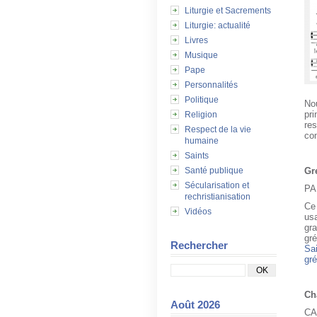
Liturgie et Sacrements
Liturgie: actualité
Livres
Musique
Pape
Personnalités
Politique
Nou
pri
Religion
res
Respect de la vie
co
humaine
Saints
Gr
Santé publique
Sécularisation et
PA
rechristianisation
Ce 
Vidéos
usa
gra
gré
Rechercher
Sa
gré
Ch
Août 2026
CA