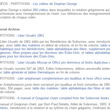
DÉOS - PARTITIONS -
Les vidéos de Stephan George
ephan George a réalisé
260 vidéos
dans lesquelles la notation grégorienne qui 
nchronisée avec l'enregistrement du chant. Les références des enregistremen
cription de chaque vidéo.
ternet Archive
RTITIONS -
Liber Usualis 1961
Liber Usualis
de 1961 édité par les Bénédictins de Solesmes, avec introductio
ges, avec
table des matières
en début de volume, et en fin de volume,
table 
habétique pour les bénédictions
,
table alphabétique des fêtes
,
supplément pou
igieuses
,
fêtes propres pour les diocèses des États-Unis
, et
tables alphabétiq
pres pour les diocèses des États-Unis
.
RTITIONS -
Liber Usualis Missae et Officii pro dominicis et festis duplicibu
er Usualis
numéro 567 de 1903, Editio Solesmensis, édition universelle entiè
ec
table générale et tables thématiques
en fin de volume.
RTITIONS -
Libri antiphonarii complementum pro laudibus et horis officii roma
er Antiphonarium juxta ritum romanum pro laudibus et horis minoribus
de 1891
latin, 556 pages, avec
table des matières
,
table alphabétique des fêtes
et
tab
 de volume.
RTITIONS -
A manual of Gregorian chant compiled from the Solesmes books 
manual of Gregorian chant
, par Dom Paul Delatte, Abbé de Solesmes, 1903, 
tières
, introduction à la notation et au rythme du chant grégorien, l'ordinair