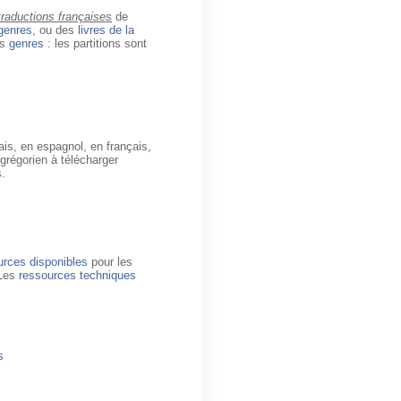
traductions françaises
de
genres
, ou des
livres de la
es
genres
: les partitions sont
ais, en espagnol, en français,
 grégorien à télécharger
s.
urces disponibles
pour les
 Les
ressources techniques
s