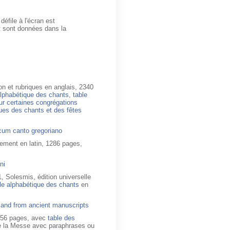
défile à l'écran est
t sont données dans la
n et rubriques en anglais, 2340
alphabétique des chants
,
table
r certaines congrégations
ues des chants et des fêtes
s cum canto gregoriano
rement en latin, 1286 pages,
ni
, Solesmis, édition universelle
le alphabétique des chants
en
and from ancient manuscripts
456 pages, avec
table des
e de la Messe avec paraphrases ou