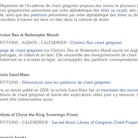
Répertoire de l'Académie de chant grégorien propose des textes et plusieurs
èces grégoriennes présentées par ordre alphabétique des
titres ou incipit
, des
le
, ainsi que des
partitions
présentées par ordre alphabétique des
titres
ou d
essibles à travers les liens en bleu dans la colonne de droite.
ristus Rex et Redemptor Mundi
RTITIONS - AUDIOS - CALENDRIER -
Christus Rex chant grégorien
page de chant grégorien
sur
Christus Rex et Redemptor Mundi
existe en angl
portugais, en italien et en latin. Elle rassemble des enregistrements de chant
tuitement ou à écouter en ligne, accompagnés des partitions correspondante
hola Saint-Maur
RTITIONS -
Ressources pour les partitions de chant grégorien
s un article publié en 2009, la schola Saint-Maur fait un
inventaire des resso
titions de chant grégorien et donne des explications utiles pour s'y retrouver.
vent être intéressantes aussi.
titute of Christ the King Sovereign Priest
RTITIONS - CALENDRIER -
Sacred Music Library of Gregorian Chant Proper
egorian books