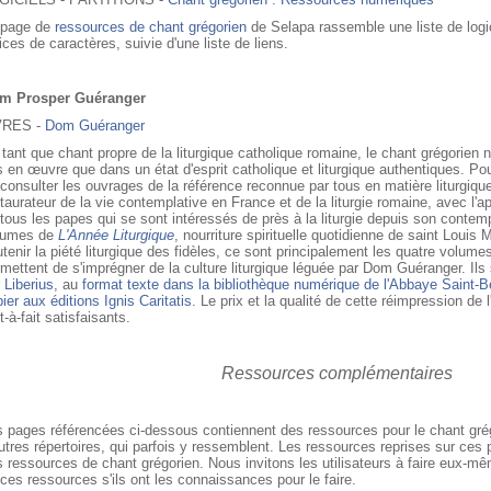
 page de
ressources de chant grégorien
de Selapa rassemble une liste de logici
ices de caractères, suivie d'une liste de liens.
m Prosper Guéranger
VRES -
Dom Guéranger
tant que chant propre de la liturgique catholique romaine, le chant grégorien
 en œuvre que dans un état d'esprit catholique et liturgique authentiques. Pou
consulter les ouvrages de la référence reconnue par tous en matière liturgiqu
taurateur de la vie contemplative en France et de la liturgie romaine, avec l'
tous les papes qui se sont intéressés de près à la liturgie depuis son contem
lumes de
L'Année Liturgique
, nourriture spirituelle quotidienne de saint Louis 
tenir la piété liturgique des fidèles, ce sont principalement les quatre volum
mettent de s'imprégner de la culture liturgique léguée par Dom Guéranger. Ils
 Liberius
, au
format texte dans la bibliothèque numérique de l'Abbaye Saint-B
ier aux éditions Ignis Caritatis
. Le prix et la qualité de cette réimpression de 
t-à-fait satisfaisants.
Ressources complémentaires
s pages référencées ci-dessous contiennent des ressources pour le chant gré
utres répertoires, qui parfois y ressemblent. Les ressources reprises sur ce
 ressources de chant grégorien. Nous invitons les utilisateurs à faire eux-même
ces ressources s'ils ont les connaissances pour le faire.