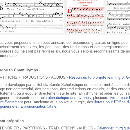
s vous proposons ici un petit annuaire de ressources gratuites en ligne pour 
ncipalement les textes, les partitions, des traductions et des enregistremen
sources qui ne sont pas reprises ici, nous vous serions reconnaissants de no
mmentaire.
egorian Chant Hymns
RTITIONS - TRADUCTIONS - AUDIOS -
Resources to promote learning of Gr
site développé par la Schola Sainte-Scholastique de Londres met à la libre di
ge non commercial, des partitions, des traductions en anglais, et des enregi
tuitement ou à écouter directement sur le site, afin d'inviter et aider les utili
gorien. Il présente une
table alphabétique des hymnes
, plusieurs
livrets pour
int-Sacrement
pour l'ancienne et la nouvelle liturgie, des
livrets pour l'Office d
gorienne et la prononciation latine
.
ant grégorien
LENDRIER - PARTITIONS - TRADUCTIONS - AUDIOS -
Calendrier liturgiqu