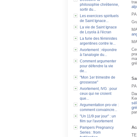
tra
philosophie chrétienne,
al
sortir du...
PA
Les exercices spirituels
de Saint Ignace...
Gr
La vie de Saint Ignace
MA
de Loyola à l'écran
an
La furie des féministes
MA
argentines contre le...
Ces
Avortement : répondre
pra
à l'analogie du...
man
Comment argumenter
gré
pour défendre la vie
de...
"Mon 1er trimestre de
Sa
grossesse"
PA
Avortement, IVG : pour
Da
ceux qui ne croient
Ke
que...
sél
Argumentation pro-vie :
gré
comment convaincre...
par
"Un 11/9 par jour" : un
film sur l'avortement
Ac
Pampers Pregnancy
Series : from
TE