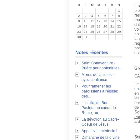
Il 
D
L
M
M
J
V
S
piè
1
res
2
3
4
5
6
7
8
rou
9
10
11
12
13
14
15
dat
16
17
18
19
20
21
22
voi
23
24
25
26
27
28
29
sou
30
31
la
req
nom
Notes récentes
cal
Saint Bonaventure -
Gr
Prière pour obtenir les...
Mères de familles :
CA
ayez confiance
Le
Pour ramener les
cha
paroissiens à l'église:
en 
des...
les
enr
L'Institut du Bon
de 
Pasteur au coeur de
Sou
Rome, au...
tra
La dévotion au Sacré-
à d
Coeur de Jésus
Appelez le médecin !
St
Dimanche de la divine