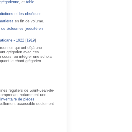
grégorienne
, et
table
dictions et les obsèques
matières
en fin de volume.
le de Solesmes
[
réédité en
Vaticane - 1922
[
1919
]
rsonnes qui ont déjà une
hant grégorien avec ces
n cours, ou intégrer une schola
quant le chant grégorien.
oines réguliers de Saint-Jean-de-
 comprenant notamment une
n
inventaire de pièces
tuellement accessible seulement