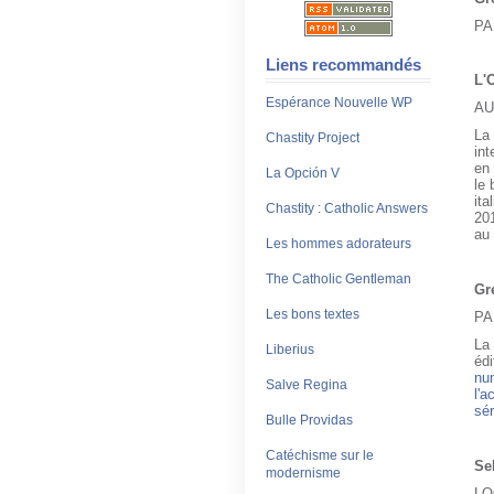
PA
Liens recommandés
L'
Espérance Nouvelle WP
AU
La
Chastity Project
int
en 
La Opción V
le 
ita
Chastity : Catholic Answers
20
au 
Les hommes adorateurs
The Catholic Gentleman
Gr
Les bons textes
PA
La
Liberius
édi
nu
Salve Regina
l'
sér
Bulle Providas
Catéchisme sur le
Se
modernisme
LO