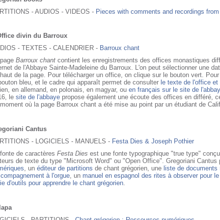
RTITIONS - AUDIOS - VIDEOS -
Pieces with comments and recordings from
Office divin du Barroux
DIOS - TEXTES - CALENDRIER -
Barroux chant
 page
Barroux chant
contient les enregistrements des offices monastiques diffu
ernet de l'Abbaye Sainte-Madeleine du Barroux. L'on peut sélectionner une date
haut de la page. Pour télécharger un office, on clique sur le bouton vert. Pour
bouton bleu, et le cadre qui apparaît permet de consulter
le texte de l'office e
lien, en allemand, en polonais, en magyar, ou
en français sur le site de l'abba
16, le
site de l'abbaye
propose également une écoute des offices en différé, ce
moment où la page Barroux chant a été mise au point par un étudiant de Califo
egoriani Cantus
RTITIONS - LOGICIELS - MANUELS -
Festa Dies & Joseph Pothier
 fonte de caractères
Festa Dies
est une fonte typographique "true type" conçu
teurs de texte du type "Microsoft Word" ou "Open Office". Gregoriani Cantus
mériques
, un
éditeur de partitions
de chant grégorien, une
liste de documents
accompagnement à l'orgue
, un
manuel en espagnol des rites à observer pour l
ie d'outils pour apprendre le chant grégorien
.
lapa
GICIELS - PARTITIONS -
Chant grégorien : Ressources numériques