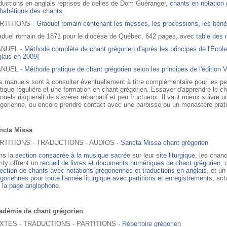
ductions en anglais reprises de celles de Dom Guéranger,
chants en notation 
phabétique des chants
.
RTITIONS -
Graduel romain contenant les messes, les processions, les béné
aduel romain de 1871 pour le diocèse de Québec, 642 pages, avec
table des 
NUEL -
Méthode complète de chant grégorien d'après les principes de l'Éco
glais en 2009
]
NUEL -
Méthode pratique de chant grégorien selon les principes de l'édition 
 manuels sont à consulter éventuellement à titre complémentaire pour les pe
tique régulière et une formation en chant grégorien. Essayer d'apprendre le c
uels risquerait de s'avérer rébarbatif et peu fructueux. Il vaut mieux suivre u
gorienne, ou encore prendre contact avec une paroisse ou un monastère prati
ncta Missa
RTITIONS - TRADUCTIONS - AUDIOS -
Sancta Missa chant grégorien
ns la
section consacrée à la musique sacrée
sur leur
site liturgique
, les chan
nty offrent un
recueil de livres et documents numériques de chant grégorien
,
ection de chants avec notations grégoriennes et traductions en anglais
, et u
goriennes pour toute l'année liturgique avec partitions et enregistrements
, ac
 la
page anglophone
.
adémie de chant grégorien
XTES - TRADUCTIONS - PARTITIONS -
Répertoire grégorien