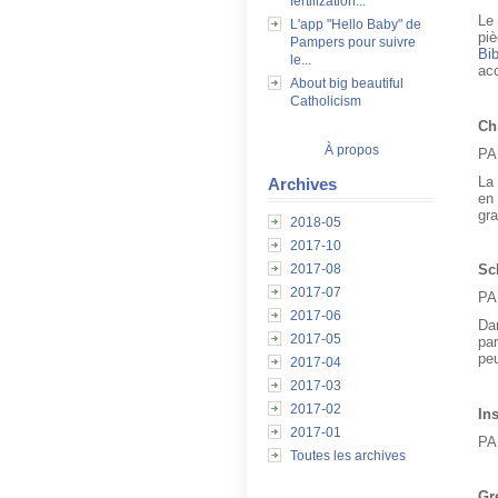
fertilization...
Le 
L'app "Hello Baby" de
pi
Pampers pour suivre
Bib
le...
acc
About big beautiful
Catholicism
Ch
À propos
PA
La
Archives
en 
gra
2018-05
2017-10
Sc
2017-08
2017-07
PA
2017-06
Dan
2017-05
par
peu
2017-04
2017-03
2017-02
Ins
2017-01
PA
Toutes les archives
Gr