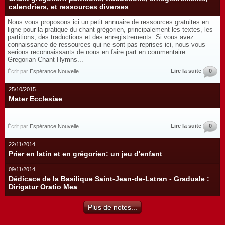
calendriers, et ressources diverses
Nous vous proposons ici un petit annuaire de ressources gratuites en
ligne pour la pratique du chant grégorien, principalement les textes, les
partitions, des traductions et des enregistrements. Si vous avez
connaissance de ressources qui ne sont pas reprises ici, nous vous
serions reconnaissants de nous en faire part en commentaire.
Gregorian Chant Hymns...
Lire la suite
0
Écrit par
Espérance Nouvelle
25/10/2015
Mater Ecclesiae
Lire la suite
0
Écrit par
Espérance Nouvelle
22/11/2014
Prier en latin et en grégorien: un jeu d'enfant
09/11/2014
Dédicace de la Basilique Saint-Jean-de-Latran - Graduale :
Dirigatur Oratio Mea
Plus de notes...