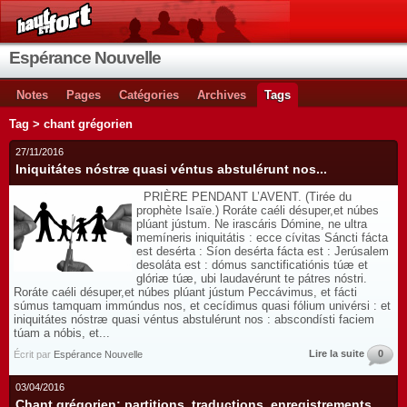
Espérance Nouvelle
Notes
Pages
Catégories
Archives
Tags
Tag > chant grégorien
27/11/2016
Iniquitátes nóstræ quasi véntus abstulérunt nos...
PRIÈRE PENDANT L’AVENT. (Tirée du
prophète Isaïe.) Roráte caéli désuper,et núbes
plúant jústum. Ne irascáris Dómine, ne ultra
memíneris iniquitátis : ecce cívitas Sáncti fácta
est desérta : Síon desérta fácta est : Jerúsalem
desoláta est : dómus sanctificatiónis túæ et
glóriæ túæ, ubi laudavérunt te pátres nóstri.
Roráte caéli désuper,et núbes plúant jústum Peccávimus, et fácti
súmus tamquam immúndus nos, et cecídimus quasi fólium univérsi : et
iniquitátes nóstræ quasi véntus abstulérunt nos : abscondísti faciem
túam a nóbis, et...
Lire la suite
0
Écrit par
Espérance Nouvelle
03/04/2016
Chant grégorien: partitions, traductions, enregistrements,