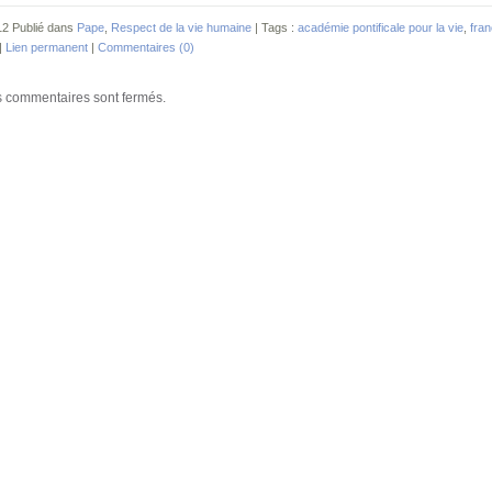
12 Publié dans
Pape
,
Respect de la vie humaine
| Tags :
académie pontificale pour la vie
,
fran
|
Lien permanent
|
Commentaires (0)
 commentaires sont fermés.