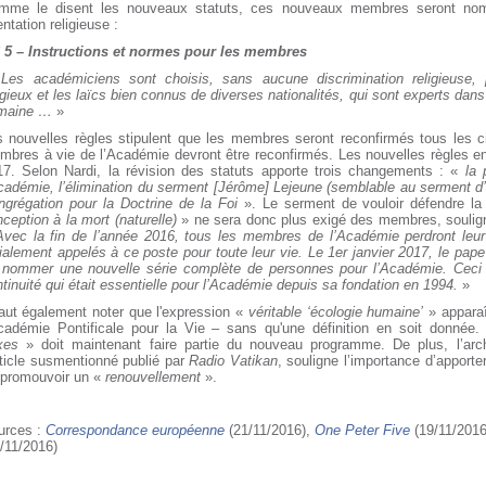
mme le disent les nouveaux statuts, ces nouveaux membres seront no
entation religieuse :
 5 – Instructions et normes pour les membres
 Les académiciens sont choisis, sans aucune discrimination religieuse, 
igieux et les laïcs bien connus de diverses nationalités, qui sont experts dans 
maine …
»
s nouvelles règles stipulent que les membres seront reconfirmés tous les ci
bres à vie de l’Académie devront être reconfirmés. Les nouvelles règles ent
17.
Selon Nardi, la révision des statuts apporte trois changements : «
la
cadémie, l’élimination du serment [Jérôme] Lejeune (semblable au serment d’H
ngrégation pour la Doctrine de la Foi
». Le serment de vouloir défendre la
ception à la mort (naturelle)
» ne sera donc plus exigé des membres, souligne
Avec la fin de l’année 2016, tous les membres de l’Académie perdront leur
tialement appelés à ce poste pour toute leur vie. Le 1
er
janvier 2017, le pape
 nommer une nouvelle série complète de personnes pour l’Académie. Ceci 
tinuité qui était essentielle pour l’Académie depuis sa fondation en 1994.
»
faut également noter que l'expression «
véritable ‘écologie humaine’
» apparaî
Académie Pontificale pour la Vie – sans qu'une définition en soit donnée
xes
» doit maintenant faire partie du nouveau programme.
De plus, l’ar
rticle susmentionné publié par
Radio Vatikan
, souligne l’importance d’apporte
 promouvoir un «
renouvellement
».
urces :
Correspondance européenne
(21/11/2016),
One Peter Five
(19/11/201
/11/2016)