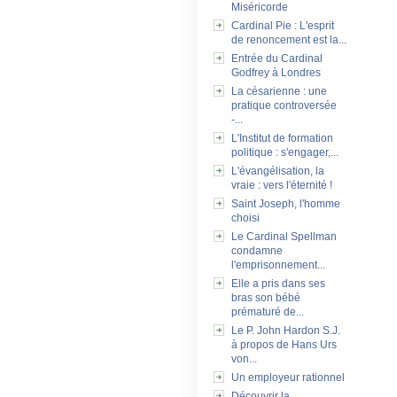
Miséricorde
Cardinal Pie : L'esprit
de renoncement est la...
Entrée du Cardinal
Godfrey à Londres
La césarienne : une
pratique controversée
-...
L'Institut de formation
politique : s'engager,...
L'évangélisation, la
vraie : vers l'éternité !
Saint Joseph, l'homme
choisi
Le Cardinal Spellman
condamne
l'emprisonnement...
Elle a pris dans ses
bras son bébé
prématuré de...
Le P. John Hardon S.J.
à propos de Hans Urs
von...
Un employeur rationnel
Découvrir la