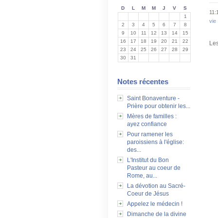
D
L
M
M
J
V
S
11:
1
vie
2
3
4
5
6
7
8
9
10
11
12
13
14
15
16
17
18
19
20
21
22
Les
23
24
25
26
27
28
29
30
31
Notes récentes
Saint Bonaventure -
Prière pour obtenir les...
Mères de familles :
ayez confiance
Pour ramener les
paroissiens à l'église:
des...
L'Institut du Bon
Pasteur au coeur de
Rome, au...
La dévotion au Sacré-
Coeur de Jésus
Appelez le médecin !
Dimanche de la divine