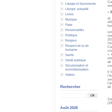
Co
Liturgie et Sacrements
ori
Liturgie: actualité
«
§
Livres
a)
Musique
rel
Pape
hu
Personnalités
Le
Politique
mem
20
Religion
l’A
Respect de la vie
Co
humaine
con
«
Saints
ini
Santé publique
de
Sécularisation et
con
rechristianisation
Il 
Vidéos
l’
se
l’a
Rechercher
de
So
(18
Août 2026