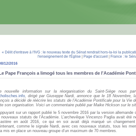
« Délit d'entrave à l'IVG : le nouveau texte du Sénat rendrait hors-la-loi la publica
l'enseignement de l'Église
|
Page d'accueil
|
France : le Séna
08/12/2016
Le Pape François a limogé tous les membres de l'Académie Pontif
e nouvelle information sur la réorganisation du Saint-Siège nous par
holisches.info
, dirigé par Giuseppe Nardi, annonce que le 18 Novembre, la
nçois a décidé de réécrire les statuts de l’Académie Pontificale pour la Vie d
te son organisation. Voici un commentaire publié par Maike Hickson sur le s
ppuyant sur un rapport publié le 5 novembre 2016 par la version allemande d
s nouveaux statuts de l’Académie. L’archevêque Vincenzo Paglia avait été
castère en août 2016, ce qui en soi avait déjà marqué un changement 
intenant, comme le signale Nardi, avec ces nouveaux statuts, tous les mem
ra mis en place un nouveau groupe d’un maximum de 70 membres.