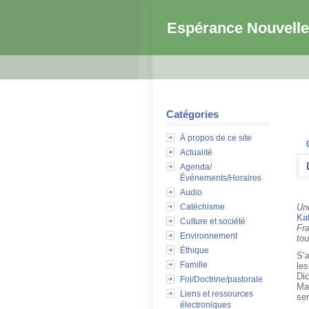
Espérance Nouvelle
Catégories
À propos de ce site
Actualité
Agenda/
Événements/Horaires
Audio
Catéchisme
Un
Kat
Culture et société
Fra
Environnement
tou
Éthique
S’a
Famille
le
Di
Foi/Doctrine/pastorale
Ma
Liens et ressources
se
électroniques