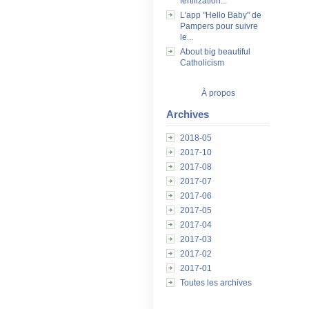
fertilization...
L'app "Hello Baby" de
Pampers pour suivre
le...
About big beautiful
Catholicism
À propos
Archives
2018-05
2017-10
2017-08
2017-07
2017-06
2017-05
2017-04
2017-03
2017-02
2017-01
Toutes les archives