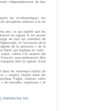
mmés indépendamment de leur
parmi les ecclésiastiques, les
les disciplines relatives à la vie
nq ans, ce qui signifie que les
reront en vigueur le 1
er
janvier
 purge de tous les membres de
ippocrate), et l’exclusion de la
 dignité de la personne «
de la
 Nardi, qui explique en outre :
 statut, même s’ils avaient été
 François sera entièrement libre
marquera bien la rupture d’une
t dans les nouveaux statuts de
. Le «
respect mutuel entre les
chevêque Paglia, toujours selon
r «
de nouvelles impulsions
» et
6),
Katholisches Info