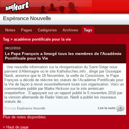
Espérance Nouvelle
Notes
Pages
Catégories
Archives
Tags
Tag > académie pontificale pour la vie
08/12/2016
Le Pape François a limogé tous les membres de l'Académie
Pontificale pour la Vie
Une nouvelle information sur la réorganisation du Saint-Siège nous
parvient d’Allemagne où le site Katholisches.info , dirigé par Giuseppe
Nardi, annonce que le 18 Novembre, la veille du Consistoire, le Pape
François a décidé de réécrire les statuts de l’Académie Pontificale pour
la Vie de façon à revoir essentiellement toute son organisation. Voici un
commentaire publié par Maike Hickson sur le site américain
onepeterfive . S’appuyant sur un rapport publié le 5 novembre 2016 par
la version allemande de Radio Vatican, Nardi a publié les nouveaux
statuts de...
Lire la suite
0
Écrit par
Espérance Nouvelle
Plus de notes disponibles.
> Haut de page