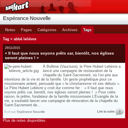
Espérance Nouvelle
Notes
Pages
Catégories
Archives
Tags
Tag > abbé lelièvre
29/11/2015
« Il faut que nous soyons prêts car, bientôt, nos églises
seront pleines ! »
À Bollène (Vaucluse), le Père Hubert Lelièvre a
lancé une campagne de restauration de la
chapelle du Saint-Sacrement, où l’on prie aux
intentions de la vie et de la famille. Un geste prophétique pour ce
missionnaire ardent, persuadé que « le christianisme vit ses débuts ».
Le Père Hubert Lelièvre y croit dur comme fer : « Il faut que nous
soyons prêts car, bientôt, nos églises seront pleines ! » Pour cette
raison, le prêtre, fondateur de la famille missionnaire L’Évangile de la
vie, a souhaité lancer une campagne de rénovation de la chapelle du
Saint-Sacrement de...
Lire la suite
0
Écrit par
Espérance Nouvelle
Plus de notes disponibles.