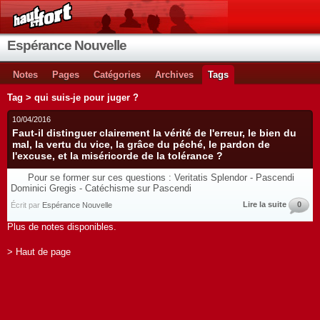
Espérance Nouvelle
Notes
Pages
Catégories
Archives
Tags
Tag > qui suis-je pour juger ?
10/04/2016
Faut-il distinguer clairement la vérité de l'erreur, le bien du
mal, la vertu du vice, la grâce du péché, le pardon de
l'excuse, et la miséricorde de la tolérance ?
Pour se former sur ces questions : Veritatis Splendor - Pascendi
Dominici Gregis - Catéchisme sur Pascendi
Lire la suite
0
Écrit par
Espérance Nouvelle
Plus de notes disponibles.
> Haut de page