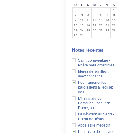
D
L
M
M
J
V
S
1
2
3
4
5
6
7
8
9
10
11
12
13
14
15
16
17
18
19
20
21
22
23
24
25
26
27
28
29
30
31
Notes récentes
Saint Bonaventure -
Prière pour obtenir les...
Mères de familles :
ayez confiance
Pour ramener les
paroissiens à l'église:
des...
L'Institut du Bon
Pasteur au coeur de
Rome, au...
La dévotion au Sacré-
Coeur de Jésus
Appelez le médecin !
Dimanche de la divine