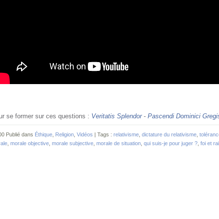
ur se former sur ces questions :
Veritatis Splendor
-
Pascendi Dominici Gregi
00 Publié dans
Éthique
,
Religion
,
Vidéos
| Tags :
relativisme
,
dictature du relativisme
,
toléranc
ale
,
morale objective
,
morale subjective
,
morale de situation
,
qui suis-je pour juger ?
,
foi et r