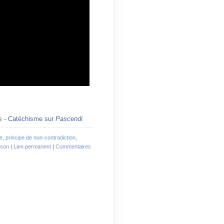
s
-
Catéchisme sur
Pascendi
e
,
principe de non-contradiction
,
aison
|
Lien permanent
|
Commentaires