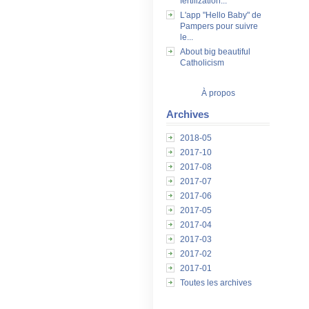
fertilization...
L'app "Hello Baby" de
Pampers pour suivre
le...
About big beautiful
Catholicism
À propos
Archives
2018-05
2017-10
2017-08
2017-07
2017-06
2017-05
2017-04
2017-03
2017-02
2017-01
Toutes les archives