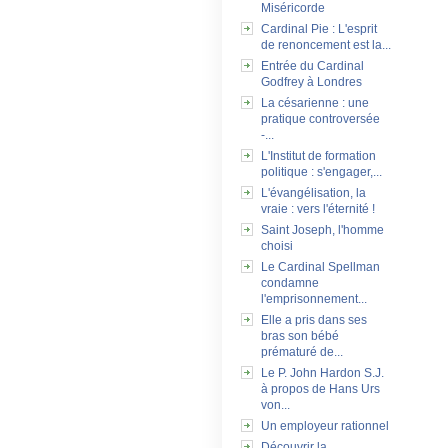
Miséricorde
Cardinal Pie : L'esprit
de renoncement est la...
Entrée du Cardinal
Godfrey à Londres
La césarienne : une
pratique controversée
-...
L'Institut de formation
politique : s'engager,...
L'évangélisation, la
vraie : vers l'éternité !
Saint Joseph, l'homme
choisi
Le Cardinal Spellman
condamne
l'emprisonnement...
Elle a pris dans ses
bras son bébé
prématuré de...
Le P. John Hardon S.J.
à propos de Hans Urs
von...
Un employeur rationnel
Découvrir la