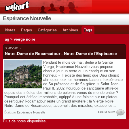
Espérance Nouvelle
Notes
Pages
Catégories
Archives
Tags
Tag > vierge noire
30/05/2015
Notre-Dame de Rocamadour - Notre-Dame de l'Espérance
Pendant le mois de mai, dédié à la Sainte
Vierge, Espérance Nouvelle vous propose
chaque jour un texte ou un cantique en son
honneur. « Il existe des lieux que Dieu choisit
afin qu’en eux les hommes fassent l’expérience
de Sa présence et de Sa grâce. » Saint Jean-
Paul II, 2002 Pourquoi ce sanctuaire attire-t-il
depuis des siècles des millions de pèlerins venus du monde entier ?
Pourquoi cet édifice improbable, agrippé à une falaise sur un plateau
désertique? Rocamadour reste un grand mystère ; la Vierge Noire,
Notre-Dame de Rocamadour, accomplit des miracles, exauce les...
Lire la suite
0
Écrit par
Espérance Nouvelle
Plus de notes disponibles.