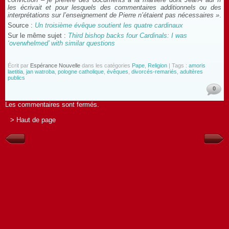
les écrivait et pour lesquels des commentaires additionnels ou des
interprétations sur l’enseignement de Pierre n’étaient pas nécessaires »
.
Source :
Un troisième évêque soutient les quatre cardinaux
Sur le même sujet :
Third bishop backs four Cardinals: I was
‘overwhelmed’ with similar questions
Écrit par
Espérance Nouvelle
dans les catégories
Pape
,
Religion
| Tags :
amoris
laetitia
,
jan watroba
,
pologne catholique
,
évêques
,
divorcés-remariés
,
adultères
publics
0
Les commentaires sont fermés.
> Haut de page