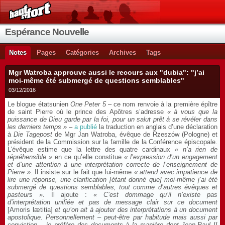
Espérance Nouvelle
Notes
Pages
Catégories
Archives
Tags
Mgr Watroba approuve aussi le recours aux "dubia": "j’ai
moi-même été submergé de questions semblables"
03/12/2016
Le blogue étatsunien
One Peter 5
– ce nom renvoie à la première épître
de saint Pierre où le prince des Apôtres s’adresse
« à vous que la
puissance de Dieu garde par la foi, pour un salut prêt à se révéler dans
les derniers temps »
–
a publié
la traduction en anglais d’une déclaration
à
Die Tagepost
de Mgr Jan Watroba, évêque de Rzeszów (Pologne) et
président de la Commission sur la famille de la Conférence épiscopale.
L’évêque estime que la lettre des quatre cardinaux
« n’a rien de
répréhensible »
en ce qu’elle constitue
« l’expression d’un engagement
et d’une attention à une interprétation correcte de l’enseignement de
Pierre »
. Il insiste sur le fait que lui-même
« attend avec impatience de
lire une réponse, une clarification [étant donné que] moi-même j’ai été
submergé de questions semblables, tout comme d’autres évêques et
pasteurs »
. Il ajoute :
« C’est dommage qu’il n’existe pas
d’interprétation unifiée et pas de message clair sur ce document
[Amoris lætitia]
et qu’on ait à ajouter des interprétations à un document
apostolique. Personnellement – peut-être par habitude mais aussi par
conviction – je préfère des documents à la manière dont Jean-Paul II