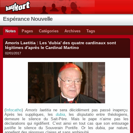
Espérance Nouvelle
Notes
Pages
Catégories
Archives
Tags
Amoris Laetitia : Les 'dubia' des quatre cardinaux sont
légitimes d'après le Cardinal Martino
02/01/2017
(
Infocatho
)
Amoris laetitia
ne sera décidément pas passé inaperçu.
Après les suppliques, les
dubia
, les
disputatio
entre théologiens,
demeure le silence du Sait-Père. Mais le pape n’aime pas les
déclarations qui rigidifient. C’est ainsi en tout cas que son entourage
justifie le silence du Souverain Pontife. Or les
dubia,
par nature,
appellent des réponses claires et sans ambiguïté.