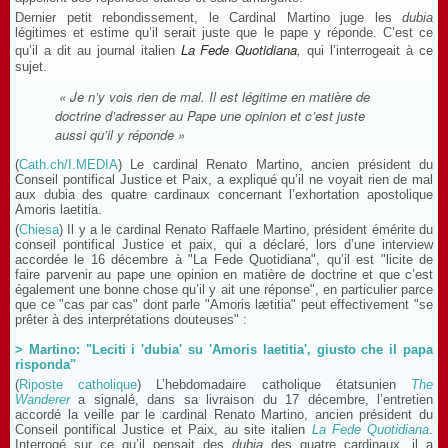
Dernier petit rebondissement, le Cardinal Martino juge les
dubia
légitimes et estime qu’il serait juste que le pape y réponde. C’est ce
La Fede Quotidiana
,
qu’il a dit au journal italien
qui l’interrogeait à ce
sujet.
« Je n’y vois rien de mal. Il est légitime en matière de
doctrine d’adresser au Pape une opinion et c’est juste
aussi qu’il y réponde »
(
Cath.ch/I.MEDIA
) Le cardinal Renato Martino, ancien président du
Conseil pontifical Justice et Paix, a expliqué qu’il ne voyait rien de mal
aux dubia des quatre cardinaux concernant l’exhortation apostolique
Amoris laetitia.
(
Chiesa
) Il y a le cardinal Renato Raffaele Martino, président émérite du
conseil pontifical Justice et paix, qui a déclaré, lors d’une interview
accordée le 16 décembre à "La Fede Quotidiana", qu’il est "licite de
faire parvenir au pape une opinion en matière de doctrine et que c’est
également une bonne chose qu’il y ait une réponse", en particulier parce
que ce "cas par cas" dont parle "Amoris lætitia" peut effectivement "se
prêter à des interprétations douteuses" :
> Martino: "Leciti i 'dubia' su 'Amoris laetitia', giusto che il papa
risponda"
(
Riposte catholique
) L’hebdomadaire catholique étatsunien
The
Wanderer
a signalé, dans sa livraison du 17 décembre, l’entretien
accordé la veille par le cardinal Renato Martino, ancien président du
Conseil pontifical Justice et Paix, au site italien
La Fede Quotidiana
.
Interrogé sur ce qu’il pensait des
dubia
des quatre cardinaux, il a