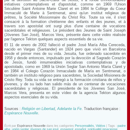
initiatives contemplatives et d'apostolat, comme en 1969 l'Union
Séculière Saint Antoine Marie Claret et en 1984 le Collège du Coeur
Immaculé de Marie à Sentmenat, ainsi qu'un institut religieux de
prêtres, la Société Missionnaire du Christ Roi. Toute sa vie, il s'est
consacré à la formation chrétienne des enfants et des jeunes, et à
travers son apostolat ont surgi plus d'une centaine de vocations
sacerdotales et religieuses. Le président des Jeunes de Saint Joseph
(Jóvenes San José), Marcos Vera, présente dans cette vidéo réalisée
par l'agence Tekton quelques aspects essentiels de sa vie.
El 11 de enero de 2002 falleció el padre José María Alba Cereceda,
nacido en Vargas (Santander) en 1924 pero que vivió en Barcelona
desde el primer mes de su vida. Jesuita, fue ordenado sacerdote en
1958 y desde entonces, impulsado por la devoción al Sagrado Corazón
de Jesús, fundó innumerables iniciativas contemplativas y de
apostolado, como en 1969 la Unión Seglar San Antonio María Claret y
en 1984 el Colegio Corazón Inmaculado de María en Sentmenat, o
también un instituto religioso para sacerdotes, la Sociedad Misionera de
Cristo Rey. Toda su vida se entregó a la formación cristiana de niños y
jóvenes, y de su lado han salido más de un centenar de vocaciones
sacerdotales y religiosas. El presidente de los Jóvenes San José,
Marcos Vera, presenta en este vídeo de la agencia Tekton algunos
aspectos esenciales de su vida.
Sources :
Religión en Libertad
,
Adelante la Fe
. Traduction française :
Espérance Nouvelle
.
Écrit par
Espérance Nouvelle
dans les catégories
Personnalités
,
Vidéos
| Tags :
padre
alba
,
unión seglar
,
jóvenes de san josé
,
espagnol
,
español
,
spiritualité ignacienne
,