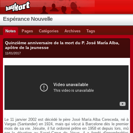
Espérance Nouvelle
Notes
Pages
Catégories
Archives
Tags
Quinzième anniversaire de la mort du P. José María Alba,
apôtre de la jeunesse
11/01/2017
Le 11 janvier 2002 est décédé le père José María Alba Cereceda, né à
Vargas (Santander) en 1924, mais qui vécut à Barcelone dès le premier
mois de sa vie. Jésuite, il fut ordonné prêtre en 1958 et depuis lors, mû
par la dévotion au Sacré-Cœur de Jésus, il a fondé d'innombrables