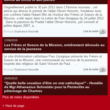
Originellement publié le 30 juin 2012 dans L'Homme nouveau , cet
article qui dresse le portrait de l'abbé Olivier Horovitz, fondateur avec
son confrère l'abbé Hubert Blin de l'institut des Frères et Soeurs de la
Mission, a été repris dans la Lettre de Paix liturgique du 24 juillet 2012 .
Dans la paroisse du Pradet l’abbé Olivier Horovitz, juif converti et
prêtre depuis 2007, a...
Lire la suite
0
Écrit par
Espérance Nouvelle
17/06/2015
Les Frères et Soeurs de la Mission, entièrement dévoués au
service de la jeunesse
Le site d'information catholique Paix Liturgique présente les Frères et
Soeurs de la Mission, une communauté au service de la jeunesse,
inspirée des religieux de Saint Vincent de Paul . ...
Lire la suite
0
Écrit par
Espérance Nouvelle
26/05/2015
"Quelle belle vocation d'être un vrai catholique!" - Homélie
de Mgr Athanasius Schneider pour la Pentecôte au
pèlerinage de Chartres
Plus de notes disponibles.
> Haut de page