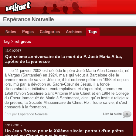
Espérance Nouvelle
Notes
Pages
Catégories
Archives
Tags
Tag > religieux
11/01/2017
Quinzième anniversaire de la mort du P. José María Alba,
apôtre de la jeunesse
Le 11 janvier 2002 est décédé le père José María Alba Cereceda, né
à Vargas (Santander) en 1924, mais qui vécut à Barcelone dès le
premier mois de sa vie. Jésuite, il fut ordonné prêtre en 1958 et depuis
lors, mû par la dévotion au Sacré-Cœur de Jésus, il a fondé
d'innombrables initiatives contemplatives et d'apostolat, comme en
1969 l'Union Séculière Saint Antoine Marie Claret et en 1984 le Collège
du Coeur Immaculé de Marie à Sentmenat, ainsi qu'un institut religieux
de prêtres, la Société Missionnaire du Christ Roi. Toute sa vie, il s'est
consacré à la formation...
Lire la suite
0
Écrit par
Espérance Nouvelle
19/06/2015
Un Jean Bosco pour le XXIème siècle: portrait d'un prêtre
donné au Christ et aux jeunes