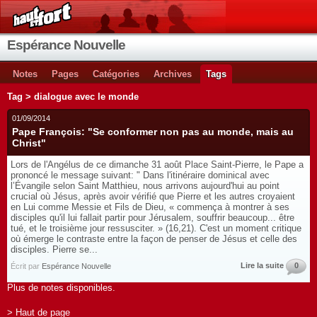
Espérance Nouvelle
Notes
Pages
Catégories
Archives
Tags
Tag > dialogue avec le monde
01/09/2014
Pape François: "Se conformer non pas au monde, mais au
Christ"
Lors de l'Angélus de ce dimanche 31 août Place Saint-Pierre, le Pape a
prononcé le message suivant: " Dans l'itinéraire dominical avec
l’Évangile selon Saint Matthieu, nous arrivons aujourd'hui au point
crucial où Jésus, après avoir vérifié que Pierre et les autres croyaient
en Lui comme Messie et Fils de Dieu, « commença à montrer à ses
disciples qu'il lui fallait partir pour Jérusalem, souffrir beaucoup... être
tué, et le troisième jour ressusciter. » (16,21). C'est un moment critique
où émerge le contraste entre la façon de penser de Jésus et celle des
disciples. Pierre se...
Lire la suite
0
Écrit par
Espérance Nouvelle
Plus de notes disponibles.
> Haut de page