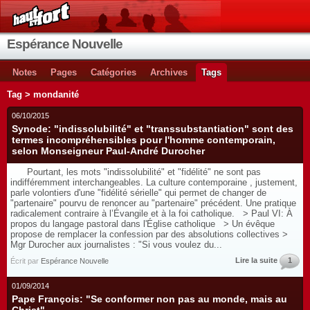
Espérance Nouvelle
Notes
Pages
Catégories
Archives
Tags
Tag > mondanité
06/10/2015
Synode: "indissolubilité" et "transsubstantiation" sont des
termes incompréhensibles pour l'homme contemporain,
selon Monseigneur Paul-André Durocher
Pourtant, les mots "indissolubilité" et "fidélité" ne sont pas
indifféremment interchangeables. La culture contemporaine , justement,
parle volontiers d'une "fidélité sérielle" qui permet de changer de
"partenaire" pourvu de renoncer au "partenaire" précédent. Une pratique
radicalement contraire à l’Évangile et à la foi catholique. > Paul VI: À
propos du langage pastoral dans l'Église catholique > Un évêque
propose de remplacer la confession par des absolutions collectives >
Mgr Durocher aux journalistes : "Si vous voulez du...
Lire la suite
1
Écrit par
Espérance Nouvelle
01/09/2014
Pape François: "Se conformer non pas au monde, mais au