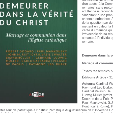
d'un accès à la Comm
remariés' sans ruptu
adultérine ni réconcil
s'inspirant d'une pra
orientale orthodoxe. 
de la question par de
mettent en valeur
la 
vérité du mariage qui
irrévocable de sa ré
aimante à l'individu q
remarié.
Demeurer dans la vé
Mariage et communi
Textes rassemblés p
Éditions Artège
- 31
Auteurs:
Cardinal Wa
Raymond Leo Burke
Cardinal Velasio De 
Ludwig Müller (préfet
Doctrine de la Foi),
Paul Mankowski, S.J. 
Pontifical à Rome),
P
ofesseur de patristique à l'Institut Patristique Augustinianum de l'Université Po