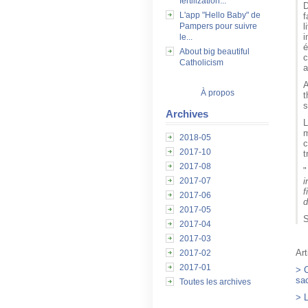
fertilization...
D
L'app "Hello Baby" de
f
l
Pampers pour suivre
i
le...
é
About big beautiful
c
Catholicism
a
A
À propos
t
s
Archives
L
m
2018-05
c
2017-10
t
2017-08
i
2017-07
f
2017-06
d
2017-05
S
2017-04
2017-03
Art
2017-02
2017-01
> C
sa
Toutes les archives
> 