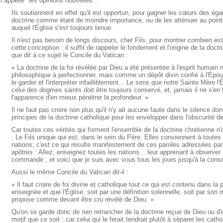
il appelle "les opinions nouvelles":
Ils soutiennent en effet qu'il est opportun, pour gagner les cœurs des égar
doctrine comme étant de moindre importance, ou de les atténuer au point 
auquel l'Église s'est toujours tenue.
Il n'est pas besoin de longs discours, cher Fils, pour montrer combien e
cette conception : il suffit de rappeler le fondement et l'origine de la doctr
que dit à ce sujet le Concile du Vatican :
« La doctrine de la foi révélée par Dieu a été présentée à l'esprit huma
philosophique à perfectionner, mais comme un dépôt divin confié à l'Épous
le garder et l'interpréter infailliblement... Le sens que notre Sainte Mère l'
celui des dogmes saints doit être toujours conservé, et, jamais il ne s'en 
l'apparence d'en mieux pénétrer la profondeur. »
Il ne faut pas croire non plus qu'il n'y ait aucune faute dans le silence don
principes de la doctrine catholique pour les envelopper dans l'obscurité de 
Car toutes ces vérités qui forment l'ensemble de la doctrine chrétienne n'
: Le Fils unique qui est, dans le sein du Père. Elles conviennent à toutes
nations; c'est ce qui résulte manifestement de ces paroles adressées par
apôtres : Allez, enseignez toutes les nations... leur apprenant à observer 
commandé ; et voici que je suis avec vous tous les jours jusqu'à la con
Aussi le même Concile du Vatican dit-il :
« Il faut croire de foi divine et catholique tout ce qui est contenu dans la 
enseignée et que l'Église, soit par une définition solennelle, soit par son 
propose comme devant être cru révélé de Dieu. »
Qu'on se garde donc de rien retrancher de la doctrine reçue de Dieu ou d'
motif que ce soit : car celui qui le ferait tendrait plutôt à séparer les cath