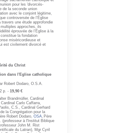
union pour les 'divorcés-
re de la seconde union
iation avec le conjoint légitime,
tique controversée de l’Église
A travers une étude approfondie
 multiples approches, ils
fidélité éprouvée de l’Église à la
 constitue la fondation
ponse miséricordieuse et
ui est civilement divorcé et
rité du Christ
on dans l'Eglise catholique
ar Robert Dodaro, O.S.A.
2 p. -
19,90 €
lter Brandmüller,
Cardinal
,
Cardinal Carlo Caffarra,
Paolis, C.S.,
Cardinal Gerhard
 de la Congrégation pour la
 Père Robert Dodaro,
OSA
Père
,
(professeur à l'Institut Biblique
rofesseur John M. Rist
ntificale du Latran),
Mgr Cyril