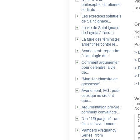
Vas
philosophie chrétienne,
IS
sortir du...
Les exercices spirituels
de Saint Ignace...
Cet
La vie de Saint Ignace
Nou
de Loyola à l'écran
en
La furie des féministes
Po
argentines contre le...
Avortement : répondre
> D
à l'analogie du...
> D
Comment argumenter
pour défendre la vie
> D
de...
> D
"Mon 1er trimestre de
> D
grossesse"
Avortement, IVG : pour
ceux qui ne croient
Voi
que...
fon
Argumentation pro-vie :
Nou
comment convaincre...
D
"Un 11/9 par jour" : un
C
film sur l'avortement
e
Pampers Pregnancy
A
Series : from
e