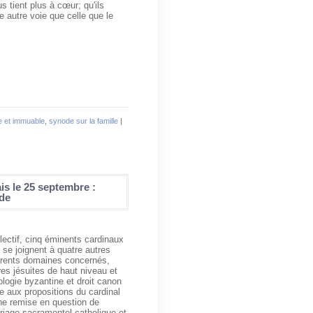
s tient plus à cœur; qu'ils
e autre voie que celle que le
ne et immuable
,
synode sur la famille
|
is le 25 septembre :
nde
lectif, cinq éminents cardinaux
e se joignent à quatre autres
férents domaines concernés,
res jésuites de haut niveau et
ologie byzantine et droit canon
re aux propositions du cardinal
ne remise en question de
mariage sacramentel catholique et