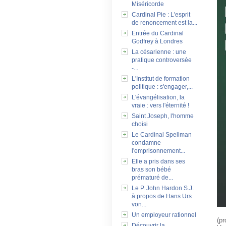
Miséricorde
Cardinal Pie : L'esprit
de renoncement est la...
Entrée du Cardinal
Godfrey à Londres
La césarienne : une
pratique controversée
-...
L'Institut de formation
politique : s'engager,...
L'évangélisation, la
vraie : vers l'éternité !
Saint Joseph, l'homme
choisi
Le Cardinal Spellman
condamne
l'emprisonnement...
Elle a pris dans ses
bras son bébé
prématuré de...
Le P. John Hardon S.J.
à propos de Hans Urs
von...
Un employeur rationnel
(pr
Découvrir la