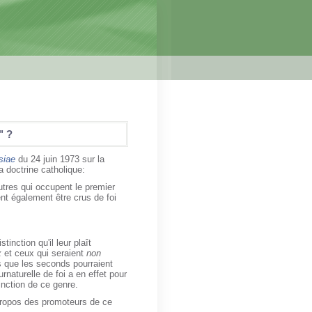
" ?
siae
du 24 juin 1973 sur la
la doctrine catholique:
autres qui occupent le premier
ent également être crus de foi
tinction qu'il leur plaît
x
et ceux qui seraient
non
s que les seconds pourraient
rnaturelle de foi a en effet pour
tinction de ce genre.
propos des promoteurs de ce