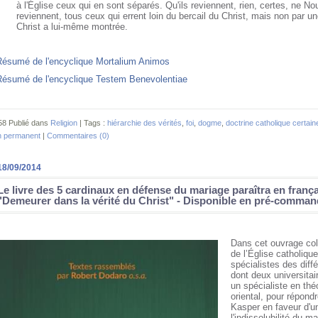
à l'Église ceux qui en sont séparés. Qu'ils reviennent, rien, certes, ne Nou
reviennent, tous ceux qui errent loin du bercail du Christ, mais non par un
Christ a lui-même montrée.
Résumé de l'encyclique Mortalium Animos
Résumé de l'encyclique Testem Benevolentiae
58 Publié dans
Religion
| Tags :
hiérarchie des vérités
,
foi
,
dogme
,
doctrine catholique certai
n permanent
|
Commentaires (0)
18/09/2014
Le livre des 5 cardinaux en défense du mariage paraîtra en frança
"Demeurer dans la vérité du Christ" - Disponible en pré-comma
Dans cet ouvrage col
de l’Église catholiqu
spécialistes des dif
dont deux universitai
un spécialiste en thé
oriental, pour répond
Kasper en faveur d'u
l'indissolubilité du 