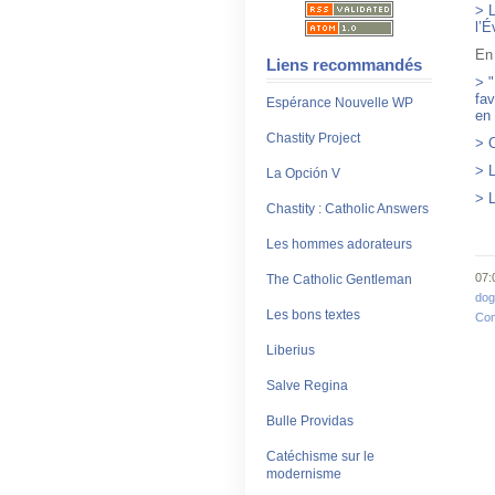
> L
l’É
En 
Liens recommandés
> "
fav
Espérance Nouvelle WP
en
Chastity Project
> C
> L
La Opción V
> L
Chastity : Catholic Answers
Les hommes adorateurs
07:
The Catholic Gentleman
do
Les bons textes
Com
Liberius
Salve Regina
Bulle Providas
Catéchisme sur le
modernisme