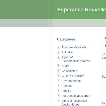
Espérance Nouvelle
Catégories
À propos de ce site
Actualité
La 
Agenda/
doc
Événements/Horaires
Audio
Catéchisme
Culture et société
Da
Environnement
Éthique
Famille
Foi/Doctrine/pastorale
Liens et ressources
Le
électroniques