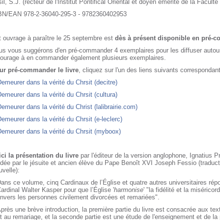
il, S.J. (recteur de l'Institut Pontifical Oriental et doyen émérite de la Facult
BN/EAN 978-2-36040-295-3 - 9782360402953
 ouvrage à paraître le 25 septembre est
dès à présent disponible en pré
s vous suggérons d'en pré-commander 4 exemplaires pour les diffuser autour
tourage à en commander également plusieurs exemplaires.
ur pré-commander le livre
, cliquez sur l'un des liens suivants correspondant
emeurer dans la vérité du Chrsit (decitre)
emeurer dans la vérité du Chrsit (cultura)
emeurer dans la vérité du Christ (lalibrairie.com)
emeurer dans la vérité du Chrsit (e-leclerc)
emeurer dans la vérité du Chrsit (myboox)
ci la présentation du livre
par l'éditeur de la version anglophone, Ignatius P
dée par le jésuite et ancien élève du Pape Benoît XVI Joseph Fessio (traduct
velle):
ans ce volume, cinq Cardinaux de l’Église et quatre autres universitaires répo
ardinal Walter Kasper pour que l’Église '
harmonise
' "la fidélité et la miséric
nvers les personnes civilement divorcées et remariées".
près une brève introduction, la première partie du livre est consacrée aux text
t au remariage, et la seconde partie est une étude de l'enseignement et de la p