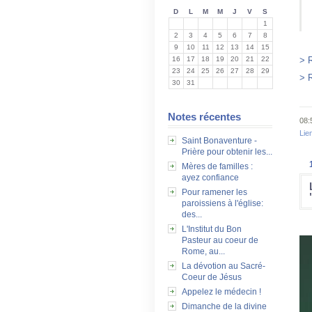
D
L
M
M
J
V
S
1
2
3
4
5
6
7
8
9
10
11
12
13
14
15
16
17
18
19
20
21
22
> 
23
24
25
26
27
28
29
> 
30
31
Notes récentes
08:
Lie
Saint Bonaventure -
Prière pour obtenir les...
Mères de familles :
ayez confiance
Pour ramener les
paroissiens à l'église:
des...
L'Institut du Bon
Pasteur au coeur de
Rome, au...
La dévotion au Sacré-
Coeur de Jésus
Appelez le médecin !
Dimanche de la divine