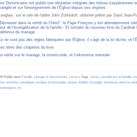
es Dominicains ont publié une réfutation intégrale des thèses kaspériennes 
vangile et sur l'enseignement de l’Église depuis ses origines
anglais, sur le site de l'abbé John Zuhlsdorf, ordonné prêtre par Saint Jean-Pa
Demeurer dans la vérité du Christ": le Pape François y est abondamment cité 
eur de l'évangélisation de la famille - Et extraits du nouveau livre du Cardinal 
 défense du mariage
e ne sont pas des règles fabriquées par l'Eglise, il s'agit de la loi divine, et 
es titres des chapitres du livre
a vérité sur le mariage, la miséricorde, et l'
oikonomia
orientale
00 Publié dans
Famille
,
Liturgie et Sacrements
,
Livres
| Tags :
livres
,
synode sur la famille
,
ma
gme
,
doctrine catholique certaine et immuable
,
amour
,
fidélité
,
évangile
,
demeurer dans la vérit
mentaires (0)