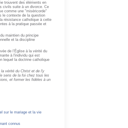
 ne trouvent des éléments en
 civils suite à un divorce. Ce
rise comme une "miséricorde"
s le contexte de la question
la résistance catholique à cette
entes à la pratique passée et
 du maintien du principe
nnelle et la discipline
vée de l’Église à la vérité du
ante à l'individu qui est
n lequel la doctrine catholique
a vérité du Christ et de l'y
e sens de la foi chez tous les
ions, et former les fidèles à un
l sur le mariage et la vie
enant connus