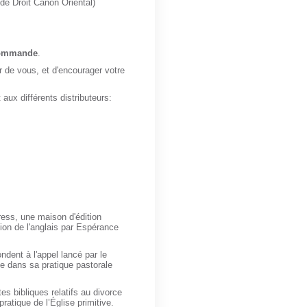
é de Droit Canon Oriental)
-commande
.
 de vous, et d'encourager votre
 aux différents distributeurs:
ress, une maison d'édition
ion de l'anglais par Espérance
ndent à l'appel lancé par le
orde dans sa pratique pastorale
es bibliques relatifs au divorce
ratique de l’Église primitive.