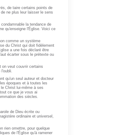
és, de taire certains points de
de ne plus leur laisser le sens
st condamnable la tendance de
ine qu'enseigne l'Église. Voici ce
in non comme un système
e du Christ qui doit fidèlement
Église a une fois déclaré être
faut écarter sous le prétexte ou
t on veut couvrir certains
l'oubli.
ont qu'un seul auteur et docteur
 les époques et à toutes les
 le Christ lui-même à ses
tout ce que je vous ai
sommation des siècles.
parole de Dieu écrite ou
magistère ordinaire et universel,
en rien omettre, pour quelque
oliques de l'Église qu'à ramener