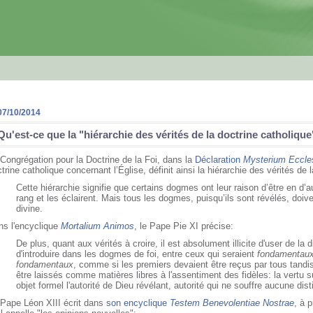
07/10/2014
Qu'est-ce que la "hiérarchie des vérités de la doctrine catholique
Congrégation pour la Doctrine de la Foi, dans la
Déclaration
Mysterium Eccle
trine catholique concernant l’Église, définit ainsi la hiérarchie des vérités de 
Cette hiérarchie signifie que certains dogmes ont leur raison d’être en d’
rang et les éclairent. Mais tous les dogmes, puisqu’ils sont révélés, doiv
divine.
ns l'encyclique
Mortalium Animos
, le Pape Pie XI précise:
De plus, quant aux vérités à croire, il est absolument illicite d'user de la dis
d'introduire dans les dogmes de foi, entre ceux qui seraient
fondamentau
fondamentaux
, comme si les premiers devaient être reçus par tous tandi
être laissés comme matières libres à l'assentiment des fidèles: la vertu su
objet formel l'autorité de Dieu révélant, autorité qui ne souffre aucune dis
 Pape Léon XIII écrit dans
son encyclique
Testem Benevolentiae Nostrae
, à 