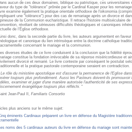
ans aucun de ces deux domaines, biblique ou patristique, ces universitaires
aveur du type de "tolérance" prônée par le Cardinal Kasper pour les remariages
ivre examine également la pratique orientale orthodoxe de l'oikonomia (comp
mpliquant une "tolérance") pour des cas de remariage après un divorce et dan
pineuse de la Communion eucharistique. Il retrace l'histoire multiséculaire de 
onvention, révélant de sérieuses difficultés théologiques et canoniques inhér
ctuelle de l’Église orthodoxe.
insi donc, dans la seconde partie du livre, les auteurs argumentent en faveur
héologique et canonique du lien intrinsèque entre la doctrine catholique traditio
acramentelle concernant le mariage et la communion.
es diverses études de ce livre conduisent à la conclusion que la fidélité éprou
ariage constitue la fondation irrévocable de sa réponse miséricordieuse et aim
ivilement divorcé et remarié. Le livre conteste par conséquent le postulat selo
raditionnelle et la pratique pastorale contemporaine seraient en contradiction.
"
Le rôle du ministère apostolique est d'assurer la permanence de l'Eglise dans l
nsérer toujours plus profondément. Aussi les Pasteurs doivent-ils promouvoir l
idèles, examiner et juger d'une manière autorisée l'authenticité de ses express
iscernement évangélique toujours plus réfléchi.
"
aint Jean-Paul II,
Familiaris Consortio
icles plus anciens sur le même sujet:
inq éminents Cardinaux préparent un livre en défense du Magistère traditionne
cramentelle
Les noms des 5 cardinaux auteurs du livre en défense du mariage sont maint