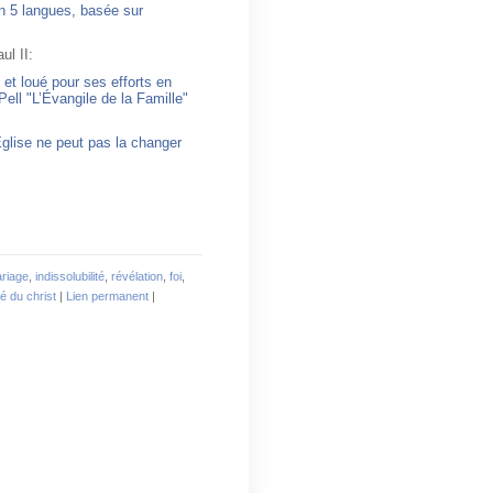
en 5 langues, basée sur
ul II:
et loué pour ses efforts en
Pell "L’Évangile de la Famille"
l’Église ne peut pas la changer
riage
,
indissolubilité
,
révélation
,
foi
,
é du christ
|
Lien permanent
|