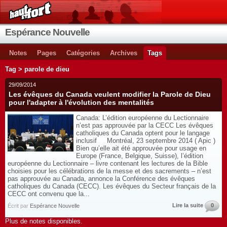
Espérance Nouvelle
Notes
Pages
Catégories
Archives
Tags
Tag > parole de dieu
29/09/2014
Les évêques du Canada veulent modifier la Parole de Dieu
pour l'adapter à l'évolution des mentalités
Canada: L’édition européenne du Lectionnaire
n’est pas approuvée par la CECC Les évêques
catholiques du Canada optent pour le langage
inclusif Montréal, 23 septembre 2014 ( Apic )
Bien qu’elle ait été approuvée pour usage en
Europe (France, Belgique, Suisse), l’édition
européenne du Lectionnaire – livre contenant les lectures de la Bible
choisies pour les célébrations de la messe et des sacrements – n’est
pas approuvée au Canada, annonce la Conférence des évêques
catholiques du Canada (CECC). Les évêques du Secteur français de la
CECC ont convenu que la...
Lire la suite
0
Écrit par
Espérance Nouvelle
Plus de notes disponibles.