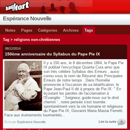
Espérance Nouvelle
Notes
Pages
Catégories
Archives
Tags
Tag > religions non-chrétiennes
08/12/2014
150ème anniversaire du Syllabus du Pape Pie IX
Il y a 150 ans, le 8 décembre 1864, le Pape Pie
IX publiait l'encyclique Quanta Cura ainsi que
son très célèbre Syllabus des Erreurs , aussi
connu sous le nom de Résumé des Principales
Erreurs de notre temps . Dans l'homélie
prononcée à l'occasion de sa béatification, le
Pape Jean-Paul II dit à propos de Pie IX: " En
écoutant les paroles de l'acclamation à
l’Évangile: ' Seigneur, guide-nous sur le droit
chemin ' , notre pensée s'est tournée
spontanément vers la vie humaine et religieuse
du Pape Pie IX, Giovanni Maria Mastai Ferretti.
Face aux événements tourmentés...
Lire la suite
0
Écrit par
Espérance Nouvelle