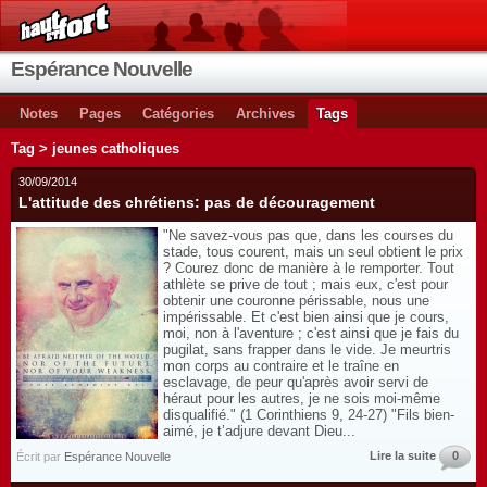
Espérance Nouvelle
Notes
Pages
Catégories
Archives
Tags
Tag > jeunes catholiques
30/09/2014
L'attitude des chrétiens: pas de découragement
"Ne savez-vous pas que, dans les courses du
stade, tous courent, mais un seul obtient le prix
? Courez donc de manière à le remporter. Tout
athlète se prive de tout ; mais eux, c'est pour
obtenir une couronne périssable, nous une
impérissable. Et c'est bien ainsi que je cours,
moi, non à l'aventure ; c'est ainsi que je fais du
pugilat, sans frapper dans le vide. Je meurtris
mon corps au contraire et le traîne en
esclavage, de peur qu'après avoir servi de
héraut pour les autres, je ne sois moi-même
disqualifié." (1 Corinthiens 9, 24-27) "Fils bien-
aimé, je t’adjure devant Dieu...
Lire la suite
0
Écrit par
Espérance Nouvelle