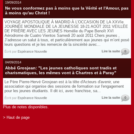
19/09/2014
Ne vous conformez pas à moins que la Vérité et l'Amour, pas
à moins qu'au Christ !
VOYAGE APOSTOLIQUE À MADRID À L'OCCASION DE LA XXVIe
JOURNÉE MONDIALE DE LA JEUNESSE 18-21 AOÛT 2011 VEILLÉE
DE PRIÈRE AVEC LES JEUNES Homélie du Pape Benoît XVI
Aérodrome de Cuatro Vientos Samedi 20 août 2011 Chers jeunes ,
J’adresse un salut à tous, et particulièrement aux jeunes qui m’ont posé
leurs questions et je les remercie de la sincérité avec...
Lire la suite
0
Écrit par
Espérance Nouvelle
04/09/2014
Abbé Grosjean: "Les jeunes catholiques sont tradis et
charismatiques, les mêmes vont à Chartres et à Paray"
Le Père Pierre-Hervé Grosjean est à la tête d'Acteurs d'avenir, une
association qui organise des sessions de formation sur l'engagement
pour les jeunes étudiants. Il dit ici, avec franchise, sa...
Lire la suite
0
Écrit par
Espérance Nouvelle
Plus de notes disponibles.
> Haut de page