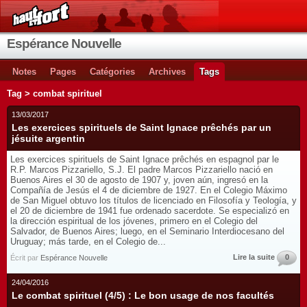
Espérance Nouvelle
Notes
Pages
Catégories
Archives
Tags
Tag > combat spirituel
13/03/2017
Les exercices spirituels de Saint Ignace prêchés par un
jésuite argentin
Les exercices spirituels de Saint Ignace prêchés en espagnol par le
R.P. Marcos Pizzariello, S.J. El padre Marcos Pizzariello nació en
Buenos Aires el 30 de agosto de 1907 y, joven aún, ingresó en la
Compañía de Jesús el 4 de diciembre de 1927. En el Colegio Máximo
de San Miguel obtuvo los títulos de licenciado en Filosofía y Teología, y
el 20 de diciembre de 1941 fue ordenado sacerdote. Se especializó en
la dirección espiritual de los jóvenes, primero en el Colegio del
Salvador, de Buenos Aires; luego, en el Seminario Interdiocesano del
Uruguay; más tarde, en el Colegio de...
Lire la suite
0
Écrit par
Espérance Nouvelle
24/04/2016
Le combat spirituel (4/5) : Le bon usage de nos facultés