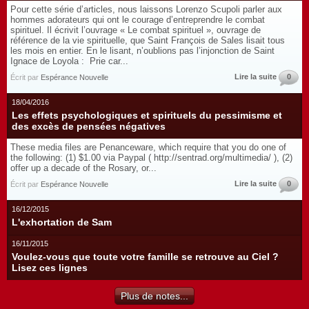
Pour cette série d’articles, nous laissons Lorenzo Scupoli parler aux
hommes adorateurs qui ont le courage d’entreprendre le combat
spirituel. Il écrivit l’ouvrage « Le combat spirituel », ouvrage de
référence de la vie spirituelle, que Saint François de Sales lisait tous
les mois en entier. En le lisant, n’oublions pas l’injonction de Saint
Ignace de Loyola : Prie car...
Lire la suite
0
Écrit par
Espérance Nouvelle
18/04/2016
Les effets psychologiques et spirituels du pessimisme et
des excès de pensées négatives
These media files are Penanceware, which require that you do one of
the following: (1) $1.00 via Paypal ( http://sentrad.org/multimedia/ ), (2)
offer up a decade of the Rosary, or...
Lire la suite
0
Écrit par
Espérance Nouvelle
16/12/2015
L'exhortation de Sam
16/11/2015
Voulez-vous que toute votre famille se retrouve au Ciel ?
Lisez ces lignes
Plus de notes...