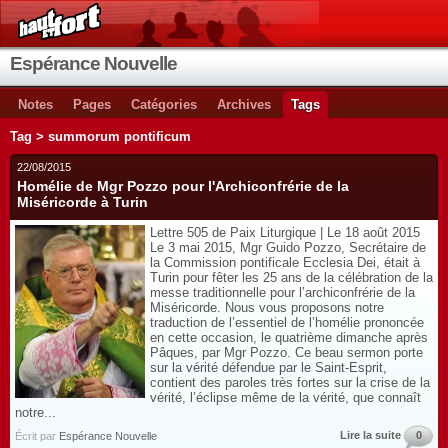
Espérance Nouvelle
Notes
Pages
Catégories
Archives
Tags
Tag > summorum pontificum
22/08/2015
Homélie de Mgr Pozzo pour l'Archiconfrérie de la
Miséricorde à Turin
Lettre 505 de Paix Liturgique | Le 18 août 2015
Le 3 mai 2015, Mgr Guido Pozzo, Secrétaire de
la Commission pontificale Ecclesia Dei, était à
Turin pour fêter les 25 ans de la célébration de la
messe traditionnelle pour l’archiconfrérie de la
Miséricorde. Nous vous proposons notre
traduction de l’essentiel de l’homélie prononcée
en cette occasion, le quatrième dimanche après
Pâques, par Mgr Pozzo. Ce beau sermon porte
sur la vérité défendue par le Saint-Esprit,
contient des paroles très fortes sur la crise de la
vérité, l’éclipse même de la vérité, que connaît
notre...
Lire la suite
0
Écrit par
Espérance Nouvelle