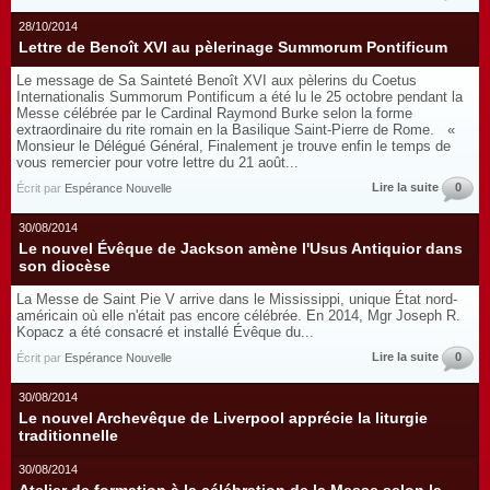
28/10/2014
Lettre de Benoît XVI au pèlerinage Summorum Pontificum
Le message de Sa Sainteté Benoît XVI aux pèlerins du Coetus
Internationalis Summorum Pontificum a été lu le 25 octobre pendant la
Messe célébrée par le Cardinal Raymond Burke selon la forme
extraordinaire du rite romain en la Basilique Saint-Pierre de Rome. «
Monsieur le Délégué Général, Finalement je trouve enfin le temps de
vous remercier pour votre lettre du 21 août...
Lire la suite
0
Écrit par
Espérance Nouvelle
30/08/2014
Le nouvel Évêque de Jackson amène l'Usus Antiquior dans
son diocèse
La Messe de Saint Pie V arrive dans le Mississippi, unique État nord-
américain où elle n'était pas encore célébrée. En 2014, Mgr Joseph R.
Kopacz a été consacré et installé Évêque du...
Lire la suite
0
Écrit par
Espérance Nouvelle
30/08/2014
Le nouvel Archevêque de Liverpool apprécie la liturgie
traditionnelle
30/08/2014