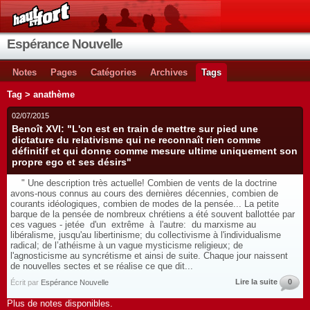
Espérance Nouvelle
Notes
Pages
Catégories
Archives
Tags
Tag > anathème
02/07/2015
Benoît XVI: "L'on est en train de mettre sur pied une
dictature du relativisme qui ne reconnaît rien comme
définitif et qui donne comme mesure ultime uniquement son
propre ego et ses désirs"
" Une description très actuelle! Combien de vents de la doctrine
avons-nous connus au cours des dernières décennies, combien de
courants idéologiques, combien de modes de la pensée... La petite
barque de la pensée de nombreux chrétiens a été souvent ballottée par
ces vagues - jetée d'un extrême à l'autre: du marxisme au
libéralisme, jusqu'au libertinisme; du collectivisme à l'individualisme
radical; de l’athéisme à un vague mysticisme religieux; de
l'agnosticisme au syncrétisme et ainsi de suite. Chaque jour naissent
de nouvelles sectes et se réalise ce que dit...
Lire la suite
0
Écrit par
Espérance Nouvelle
Plus de notes disponibles.