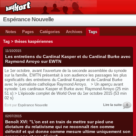
Espérance Nouvelle
Notes
Pages
Catégories
Archives
Tags
Tag > thèses kaspériennes
11/10/2015
Les entretiens du Cardinal Kasper et du Cardinal Burke avec
Raymond Arroyo sur EWTN
Le 1er octobre, avant l'ouverture de la seconde assemblée du synode
sur la famille, EWTN présentait à son audience les passages les plus
significatifs des entretiens du Cardinal Kasper et du Cardinal Burke
avec le journaliste catholique Raymond Arroyo. > Un aperçu avant
synode: Les cardinaux Kasper et Burke avec Raymond Arroyo (25 min
51 s) > L'épisode complet de World Over du 1er octobre 2015 (53 min
02 s)
Lire la suite
0
Écrit par
Espérance Nouvelle
02/07/2015
Benoît XVI: "L'on est en train de mettre sur pied une
dictature du relativisme qui ne reconnaît rien comme
définitif et qui donne comme mesure ultime uniquement son