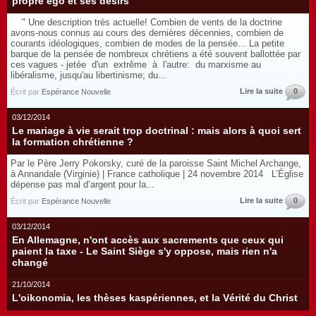
propre ego et ses désirs"
" Une description très actuelle! Combien de vents de la doctrine
avons-nous connus au cours des dernières décennies, combien de
courants idéologiques, combien de modes de la pensée... La petite
barque de la pensée de nombreux chrétiens a été souvent ballottée par
ces vagues - jetée d'un extrême à l'autre: du marxisme au
libéralisme, jusqu'au libertinisme; du...
Lire la suite
0
Écrit par
Espérance Nouvelle
03/12/2014
Le mariage à vie serait trop doctrinal : mais alors à quoi sert
la formation chrétienne ?
Par le Père Jerry Pokorsky, curé de la paroisse Saint Michel Archange,
à Annandale (Virginie) | France catholique | 24 novembre 2014 L’Église
dépense pas mal d’argent pour la...
Lire la suite
0
Écrit par
Espérance Nouvelle
03/12/2014
En Allemagne, n'ont accès aux sacrements que ceux qui
paient la taxe - Le Saint Siège s'y oppose, mais rien n'a
changé
21/10/2014
L'oikonomia, les thèses kaspériennes, et la Vérité du Christ