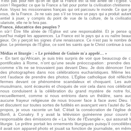
n’est pas pour rien qu’on dit que la France est la fille aînée de l’Église. 
sion ! Regardez ce que la France a fait pour porter la civilisation chrétienne
Asie. Voyez les missionnaires français qui ont parcouru le monde. Ce que je s
vous, de la France. Je ne sais pas s’il se trouve un pays qui a produit autant
sentiel à jouer, y compris du point de vue de la culture, de la civilisati
ularisée, elle ne le fera pas.
 France, éducatrice des peuples ?
en sûr ! Être fille aînée de l’Église est une responsabilité. Et je pense q
jourd’hui malgré les apparences. La France est le pays qui a vu naître b
igieux. On y perçoit les signes d’une renaissance. Ce n’est pas le nombre de
glise. Le printemps de l’Église, ce sont les saints que le Christ continue à su
Médias et liturgie : « Le président de Guinée m'a appelé… »
« En tant qu’Africain, je suis très surpris de voir que beaucoup de 
pontificales à Rome, n’ont qu’une seule préoccupation : prendre des
comme s’ils ne se trouvaient pas devant Dieu. Je dois dénoncer l’
des photographes dans nos célébrations eucharistiques. Même les 
ont l’audace de prendre des photos. L’Église catholique doit réfléc
fermes devant ce phénomène scandaleux et choquant. Les autr
musulmans, sont écœurés et choqués de voir cela dans nos célébrati
nous conduisent à la célébration du grand mystère de notre foi
recueillement, comme si nous entrions dans un théâtre, sans au
aucune frayeur religieuse de nous trouver face à face avec Dieu. 
et discutent sur toutes sortes de futilités en avançant vers l’autel du S
propos, je vous raconte un fait. C’était la consécration de l’église d
Bonfi, à Conakry. Il y avait la télévision guinéenne pour couvrir 
responsable des émissions de « La Voix de l’Évangile », qui assurait l
liturgie. Le prêtre portait les ornements liturgiques puisqu’il concélébr
il avait son appareil photo et jouait sa fonction de journaliste, en mêm