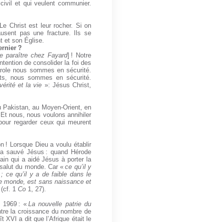
civil et qui veulent communier.
Le Christ est leur rocher. Si on
ausent pas une fracture. Ils se
t et son Église.
rnier ?
 de paraître chez Fayard
] ! Notre
tention de consolider la foi des
parole nous sommes en sécurité.
nts, nous sommes en sécurité.
érité et la vie
»: Jésus Christ,
au Pakistan, au Moyen-Orient, en
 Et nous, nous voulons annihiler
 pour regarder ceux qui meurent
n ! Lorsque Dieu a voulu établir
 a sauvé Jésus : quand Hérode
ain qui a aidé Jésus à porter la
e salut du monde. Car «
ce qu’il y
 ce qu’il y a de faible dans le
 le monde, est sans naissance et
(cf. 1
Co
1, 27).
n 1969 : «
La nouvelle patrie du
ntre la croissance du nombre de
ît XVI a dit que l’Afrique était le