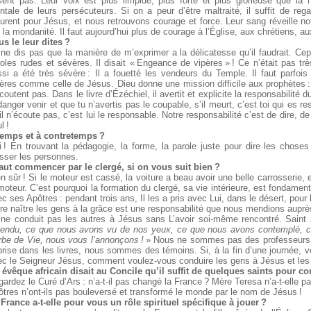
sent pas. Leur voix est plus limpide, plus forte et plus glorieuse que la h
tale de leurs persécuteurs. Si on a peur d’être maltraité, il suffit de reg
rent pour Jésus, et nous retrouvons courage et force. Leur sang réveille no
 la mondanité. Il faut aujourd’hui plus de courage à l’Église, aux chrétiens, a
s le leur dites ?
ne dis pas que la manière de m’exprimer a la délicatesse qu’il faudrait. Ce
oles rudes et sévères. Il disait « Engeance de vipères » ! Ce n’était pas t
si a été très sévère : Il a fouetté les vendeurs du Temple. Il faut parfois
ères comme celle de Jésus. Dieu donne une mission difficile aux prophètes : p
coutent pas. Dans le livre d’Ézéchiel, il avertit et explicite la responsabilité
danger venir et que tu n’avertis pas le coupable, s’il meurt, c’est toi qui es re
il n’écoute pas, c’est lui le responsable. Notre responsabilité c’est de dire, d
l !
temps et à contretemps ?
 ! En trouvant la pédagogie, la forme, la parole juste pour dire les choses
sser les personnes.
 faut commencer par le clergé, si on vous suit bien ?
n sûr ! Si le moteur est cassé, la voiture a beau avoir une belle carrosserie, 
moteur. C’est pourquoi la formation du clergé, sa vie intérieure, est fondamenta
c ses Apôtres : pendant trois ans, Il les a pris avec Lui, dans le désert, pour
re naître les gens à la grâce est une responsabilité que nous mendions aupr
 ne conduit pas les autres à Jésus sans L’avoir soi-même rencontré. Saint 
tendu, ce que nous avons vu de nos yeux, ce que nous avons contemplé, c
rbe de Vie, nous vous l’annonçons !
» Nous ne sommes pas des professeurs
rise dans les livres, nous sommes des témoins. Si, à la fin d’une journée, 
c le Seigneur Jésus, comment voulez-vous conduire les gens à Jésus et les n
 évêque africain disait au Concile qu’il suffit de quelques saints pour c
ardez le Curé d’Ars : n’a-t-il pas changé la France ? Mère Teresa n’a-t-elle
tres n’ont-ils pas bouleversé et transformé le monde par le nom de Jésus !
France a-t-elle pour vous un rôle spirituel spécifique à jouer ?