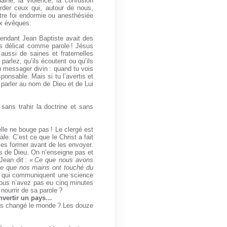
aine, la violence, la confusion
arder ceux qui, autour de nous,
tre foi endormie ou anesthésiée
ux évêques.
pendant Jean Baptiste avait des
rès délicat comme parole ! Jésus
 aussi de saines et fraternelles
arlez, qu’ils écoutent ou qu’ils
 du messager divin : quand tu vois
sponsable. Mais si tu l’avertis et
e parler au nom de Dieu et de Lui
 sans trahir la doctrine et sans
elle ne bouge pas ! Le clergé est
le. C’est ce que le Christ a fait
 les former avant de les envoyer.
ès de Dieu. On n’enseigne pas et
Jean dit : «
Ce que nous avons
e que nos mains ont touché du
 qui communiquent une science
vous n’avez pas eu cinq minutes
ourrir de sa parole ?
onvertir un pays…
 pas changé le monde ? Les douze