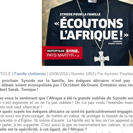
TICLE
|
Famille chrétienne
| 10/06/2015 | Numéro 1952 | Par Aymeric Pourba
 prochain Synode sur la famille, les évêques africains n’ont pas l
s débats soient monopolisés par l’Occident déclinant. Entretien avec leu
bert Sarah. Tonique !
ez-vous le sentiment que l’Afrique a été la grande oubliée du Synode sur 
e s’est exprimée et on ne l’a pas oubliée ! On n’a pas voulu l’entendre mai
ons tout sauf silencieux !
r quels sujets les évêques africains se sont-ils particulièrement engagés
re souci est d’encourager, de mettre en valeur, de protéger la beauté de la fami
société ni d’Église. Ni même d’avenir. La famille est le lieu où l’on apprend à 
r parler, à les supporter. C’est aussi là que se transmettent les valeurs, la cultu
lle est la spécificité, à cet égard, de l’Afrique ?