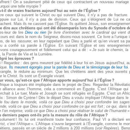
uffrent ! On a seulement pitié de ceux qui contractent un nouveau mariage 
rquoi une telle myopie ?
-t-il de vraies fractures aujourd’hui au sein de l’Église ?
re ceux qui suivent le Christ ou qui suivent Dieu, il n’y a pas de fracture. 
appuie sur Lui, il n’y a pas de division. Ceux qui s’éloignent de Lui ne c
achent. Mais ils ne cassent pas l’Église. Ils quittent Jésus, son enseignemen
e dire aux chrétiens qui ont été désemparés lors du Synode d’octobre de
es-leur de lire
Dieu ou rien
[
le livre d’entretien avec le cardinal qui vient
ours est dans le nom du Seigneur, disons-nous souvent. Ce livre a l’unique in
ns, de les rassurer, en leur rappelant que Dieu a parlé et qu’en vivant sa 
eu a confié sa parole à l’Église. En suivant l’Église et ses enseigneme
vons courageusement et fidèlement celui qui a dit : «
Je suis le chemin, la v
, la Parole de Vie et la Lumière.
lgré les épreuves ?
 ! Regardez : des gens meurent par fidélité à leur foi en Jésus aujourd’hui, 
rique.
Ils meurent égorgés pour la parole de Dieu et le témoignage de leur foi
.
Évangile, le réduire au minimum. Que les chrétiens aient des yeux ouverts
r le Christ. Ils sont un Évangile vivant.
ur vous, qu’est-ce que l’Afrique apporte aujourd’hui à l’Église ?
frique a toujours été impliquée dans le projet de Dieu. Regardez la Révélatio
e alliance avec l’homme, cela a commencé en Égypte. C’est l’Afrique qui
rchait à Le tuer, Marie et Joseph se sont réfugiés en Égypte. C’est un Afric
ix : Simon de Cyrène ! Dès le départ Dieu a voulu impliquer l’Afrique dans l
de fou dans le monde, voilà ce que Dieu a choisi pour confondre les sages ;
de, voilà ce que Dieu a choisi pour confondre ce qui est fort ; ce qui, dans
 l’on méprise, voilà ce que Dieu a choisi pour réaliser le salut de l’humanité
» 
s derniers papes ont-ils pris la mesure du rôle de l’Afrique ?
solument ! Ils lui ont manifesté toute leur confiance. Paul VI a déclaré e
ist, c’est l’Afrique
». L’Afrique s’ouvre largement à l’Évangile, comme le mo
étiens, passés en un siècle de 2 millions à 200 millions (
voir Repères
). Beno