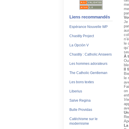
tai
men
meu
par
Liens recommandés
Vou
Je 
par
Espérance Nouvelle WP
aus
col
Chastity Project
n’é
le 
La Opción V
qu’
seu
Chastity : Catholic Answers
À 
Oui
Les hommes adorateurs
ble
Il
The Catholic Gentleman
Bie
le 
Les bons textes
ave
Fai
on
Liberius
en
Ve
Salve Regina
app
ave
Bulle Providas
Un
Reg
Catéchisme sur le
Apô
modernisme
La 