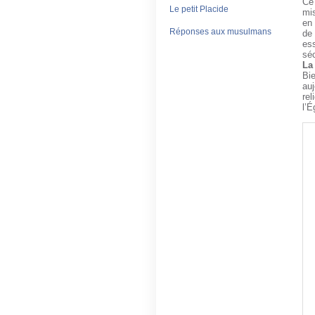
Ce 
Le petit Placide
mis
en 
Réponses aux musulmans
de 
es
séc
La
Bi
au
rel
l’É