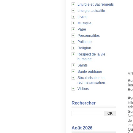
Liturgie et Sacrements
Liturgie: actualité
Livres
Musique
Pape
Personnalités
Politique
Religion
Respect de la vie
humaine
Saints
Santé publique
AR
Sécularisation et
Au
rechristianisation
le
Vidéos
Ro
Av
Rechercher
Ell
éti
Su
Not
de 
leu
Août 2026
Que