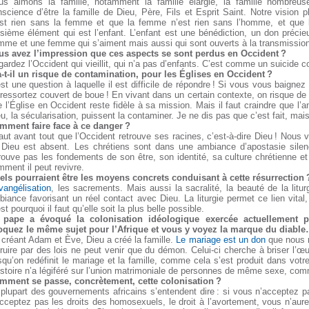
us aimons la famille, notamment la famille élargie, la famille nombreuse
science d’être la famille de Dieu, Père, Fils et Esprit Saint. Notre vision
est rien sans la femme et que la femme n’est rien sans l’homme, et que 
isième élément qui est l’enfant. L’enfant est une bénédiction, un don précie
me et une femme qui s’aiment mais aussi qui sont ouverts à la transmission 
us avez l’impression que ces aspects se sont perdus en Occident ?
ardez l’Occident qui vieillit, qui n’a pas d’enfants. C’est comme un suicide col
a-t-il un risque de contamination, pour les Églises en Occident ?
st une question à laquelle il est difficile de répondre ! Si vous vous baigne
ressortez couvert de boue ! En vivant dans un certain contexte, on risque de
 l’Église en Occident reste fidèle à sa mission. Mais il faut craindre que l’a
u, la sécularisation, puissent la contaminer. Je ne dis pas que c’est fait, mais 
mment faire face à ce danger ?
faut avant tout que l’Occident retrouve ses racines, c’est-à-dire Dieu ! Nous 
 Dieu est absent. Les chrétiens sont dans une ambiance d’apostasie silen
rouve pas les fondements de son être, son identité, sa culture chrétienne e
ment il peut revivre.
els pourraient être les moyens concrets conduisant à cette résurrection 
vangélisation
, les sacrements. Mais aussi la sacralité, la beauté de la liturg
iance favorisant un réel contact avec Dieu. La liturgie permet ce lien vital
st pourquoi il faut qu’elle soit la plus belle possible.
 pape a évoqué la colonisation idéologique exercée actuellement p
oquez le même sujet pour l’Afrique et vous y voyez la marque du diabl
créant Adam et Ève, Dieu a créé la famille.
Le mariage est un don
que nous r
ruire par des lois ne peut venir que du démon. Celui-ci cherche à briser l’œ
squ’on redéfinit le mariage et la famille, comme cela s’est produit dans votr
istoire n’a légiféré sur l’union matrimoniale de personnes de même sexe, comme
mment se passe, concrètement, cette colonisation ?
 plupart des gouvernements africains s’entendent dire : si vous n’acceptez 
cceptez pas les droits des homosexuels, le droit à l’avortement, vous n’aurez