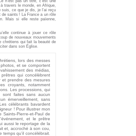
Ce n’est pas un titre, c’est une
 à travers le monde, en Afrique,
uis, ce que je dis, je l’ai reçu
 de saints ! La France a un rôle
on. Mais si elle reste païenne,
u’elle continue à jouer ce rôle
eaucoup de nouveaux mouvements
 chrétiens qui fait la beauté de
sciter dans son Église.
chrétiens, lors des messes
 photos, et se comportent
envahissement des médias,
prêtres qui concélèbrent
hir et prendre des mesures
es croyants, notamment
ons. Les processions, qui
, sont faites sans aucun
cun émerveillement, sans
Les célébrants bavardent
eigneur ! Pour illustrer mon
e Saints-Pierre-et-Paul de
l’événement, et le prêtre
ui aussi le reportage de la
ait et, accroché à son cou,
e temps qu’il concélébrait.