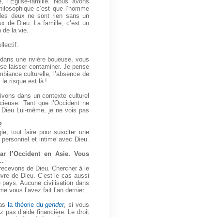
, l’Église-famille. Nous avons
 philosophique c’est que l’homme
les deux ne sont rien sans un
ux de Dieu. La famille, c’est un
de la vie.
lectif.
z dans une rivière boueuse, vous
 se laisser contaminer. Je pense
mbiance culturelle, l’absence de
le risque est là !
vivons dans un contexte culturel
cieuse. Tant que l’Occident ne
t Dieu Lui-même, je ne vois pas
?
ie, tout faire pour susciter une
, personnel et intime avec Dieu.
ar l’Occident en Asie. Vous
e…
ecevons de Dieu. Chercher à le
uvre de Dieu. C’est le cas aussi
e pays. Aucune civilisation dans
 vous l’avez fait l’an dernier.
pas
la théorie du
gender
, si vous
 pas d’aide financière. Le droit