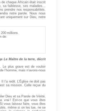
de chaque Africain était inscrit
té, sa faiblesse, ses maladies…
ns prendre nos responsabilités.
endra notre parole. Nous nous
ant uniquement sur Dieu, notre
 200 millions.
n de:
age
Le Maître de la terre
, décrit
 Le plus grave est de vouloir
s de l’homme, mais n’avons-nous
II l’a redit. L’Église ne doit pas
C’est sa mission. Celle reçue du
ler Dieu et sa Parole de Vérité,
pas vrai ! Est-ce que vous êtes
 Si vous laissez faire, vous êtes
cutés, même si on les tue, ne se