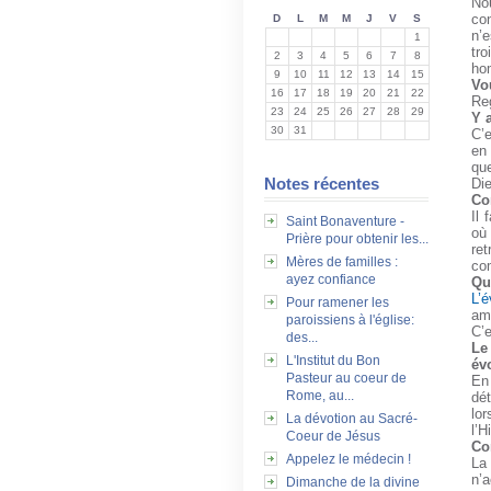
No
con
D
L
M
M
J
V
S
n’
1
tro
2
3
4
5
6
7
8
hom
9
10
11
12
13
14
15
Vo
16
17
18
19
20
21
22
Reg
23
24
25
26
27
28
29
Y 
30
31
C’e
en 
que
Notes récentes
Die
Co
Il 
Saint Bonaventure -
où
Prière pour obtenir les...
ret
Mères de familles :
com
ayez confiance
Qu
L’é
Pour ramener les
amb
paroissiens à l'église:
C’e
des...
Le
L'Institut du Bon
év
Pasteur au coeur de
En 
Rome, au...
dét
lor
La dévotion au Sacré-
l’H
Coeur de Jésus
Co
Appelez le médecin !
La
n’a
Dimanche de la divine