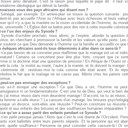
trouve ainsi dénaturé. C’est la raison pour laquelle le pape dit : il faut vo
onialisme idéologique qui détruit la famille.
nnaissez-vous des pays africains qui disent non ?
 Sénégal, par exemple. En arrière-plan se trouve la question suivante : p
lent-ils pas accueillir l’Asie ou l’Afrique avec leurs richesses et leurs valeu
ser qu’il n’y a que la manière ou la vision occidentale de l’homme, du monde
te, universelle ? L’Église doit se battre pour dire non à cette nouvelle colonisa
t-ce l’un des enjeux du Synode ?
 Synode d’octobre prochain, nous allons, je l’espère, aborder la question
itive, en cherchant à promouvoir la famille et les valeurs qu’elle porte. Les 
r soutenir ce que Dieu demande à l’homme sur la famille et accueillir ce que l
s évêques africains sont-ils tous déterminés à aller dans ce sens-là ?
n’a pas besoin de se concerter pour réaffirmer que le mariage est un et indi
nnaturel ! Certains se concertent pour être plus forts, croyant que ce sont
me si la doctrine était une question de pression ! En Afrique de l’Ouest on 
elé la cola : la moitié au marié, l’autre à la mariée, et ils doivent la manger. 
 cérémonie dit : restituez-moi la cola comme elle était avant. Et ils répo
mbolise le fait que le mariage ne se casse pas. Même chez les païens cette
connue.
 peut-on pas envisager des exceptions ?
sus a-t-Il évoqué une exception ? Ce que Dieu a uni, l’homme ne peut
ransigeance ni un fondamentalisme. C’est une loi de Dieu, qui veut le bien de 
s j’ai mieux réussi dans mon deuxième mariage ! D’accord, toi tu as réussi, m
ta femme a-t-elle réussi ? La cassure d’un mariage, les brisures psychologiqu
ovoque un divorce, sont-elles une réussite ? Peut-on construire sa réussit
joint et aux enfants des brisures et des souffrances humaines irréparables ?
t-ce qu’on a assez parlé des enfants pendant ce Synode ?
n’en parle presque jamais ! Alors que c’est le vrai drame de l’Occident. Pen
ants sont ballottés entre leurs parents séparés. Et la personne qui est aban
nné, quelle souffrance ! Personne ne peut consoler cette cassure-là ! Or 