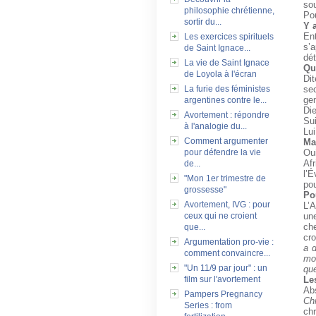
so
philosophie chrétienne,
Pou
sortir du...
Y a
Ent
Les exercices spirituels
s’
de Saint Ignace...
dét
La vie de Saint Ignace
Qu
de Loyola à l'écran
Dit
La furie des féministes
sec
ge
argentines contre le...
Di
Avortement : répondre
Sui
à l'analogie du...
Lui
Comment argumenter
Ma
pour défendre la vie
Oui
Af
de...
l’
"Mon 1er trimestre de
pou
grossesse"
Po
Avortement, IVG : pour
L’A
ceux qui ne croient
un
che
que...
cro
Argumentation pro-vie :
a 
comment convaincre...
mon
"Un 11/9 par jour" : un
que
film sur l'avortement
Le
Ab
Pampers Pregnancy
Chr
Series : from
chr