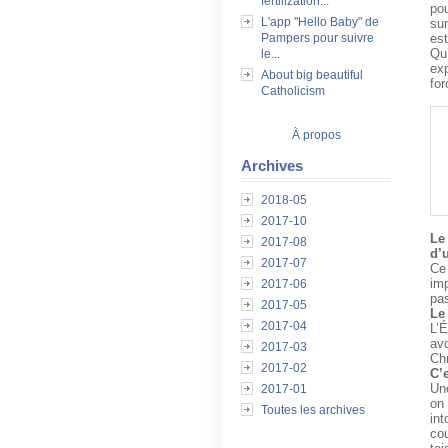
fertilization...
pou
L'app "Hello Baby" de
su
Pampers pour suivre
es
Qu
le...
ex
About big beautiful
for
Catholicism
À propos
Archives
2018-05
2017-10
Le
2017-08
d’
2017-07
Ce
imp
2017-06
pas
2017-05
Le
2017-04
L’É
avo
2017-03
Chr
2017-02
C’e
Une
2017-01
on
Toutes les archives
int
cou