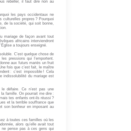
us rebeller, il faut dire non au
ourquoi les pays occidentaux ne
rs culturelles propres ? Pourquoi
, de la société, qui soit bonne,
tion.
 du mariage de façon avant tout
évêques africains interviendront
’Église a toujours enseigné.
ssoluble. C’est quelque chose de
 les pressions qui l’emportent.
donne aux futurs mariés un fruit
Une fois que c’est fait, le maître
ndent : c’est impossible ! Cela
 indissolubilité du mariage est
 le défaire. Ce n’est pas une
la famille. On pourrait me dire :
ais tes enfants ont-ils réussi ?
es et la terrible souffrance que
e et son bonheur en imposant au
sez à toutes ces familles où les
donnée, alors qu’elle avait tout
on ne pense pas à ces gens qui