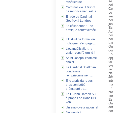
se 
Miséricorde
col
Cardinal Pie : L'esprit
Co
de renoncement est la...
Le
veu
Entrée du Cardinal
pen
Godfrey à Londres
jus
La césarienne : une
Es
pratique controversée
Au
-...
pos
pou
L'Institut de formation
Le
politique : s'engager,...
On 
L'évangélisation, la
co
vraie : vers l'éternité !
Com
app
Saint Joseph, l'homme
de
choisi
sy
Le Cardinal Spellman
re
condamne
Ne
l'emprisonnement...
Jé
int
Elle a pris dans ses
mai
bras son bébé
Et 
prématuré de...
pr
Le P. John Hardon S.J.
con
à propos de Hans Urs
Es
von...
On 
enf
Un employeur rationnel
do
Découvrir la