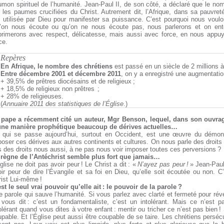
mon spirituel de l’humanité. Jean-Paul II, de son côté, a déclaré que le nom 
r les paumes crucifiées du Christ. Autrement dit, l’Afrique, dans sa pauvre
t utilisée par Dieu pour manifester sa puissance. C’est pourquoi nous voulo
’on nous écoute ou qu’on ne nous écoute pas, nous parlerons et on ent
primerons avec respect, délicatesse, mais aussi avec force, en nous appuy
ce.
Repères
En Afrique, le nombre des chrétiens
est passé en un siècle de 2 millions à
Entre décembre 2001 et décembre 2011
, on y a enregistré une augmentatio
+ 39,5% de prêtres diocésains et de religieux ;
+ 18,5% de religieux non prêtres ;
+ 28% de religieuses.
(
Annuaire 2011 des statistiques de l’Église
.)
 pape a récemment cité un auteur, Mgr Benson, lequel, dans son ouvr
une manière prophétique beaucoup de dérives actuelles…
 qui se passe aujourd’hui, surtout en Occident, est une œuvre du démon.
oser ces dérives aux autres continents et cultures. On nous parle des droit
 des droits nous aussi, à ne pas nous voir imposer toutes ces perversions ?
 règne de l’Antéchrist semble plus fort que jamais…
glise ne doit pas avoir peur ! Le Christ a dit : «
N’ayez pas peur !
» Jean-Paul 
ir peur de dire l’Évangile et sa foi en Dieu, qu’elle soit écoutée ou non. 
ist Lui-même !
st le seul vrai pouvoir qu’elle ait : le pouvoir de la parole ?
 parole qui sauve l’humanité. Si vous parlez avec clarté et fermeté pour révé
 vous dit : c’est un fondamentaliste, c’est un intolérant. Mais ce n’est 
olérant quand vous dites à votre enfant : mentir ou tricher ce n’est pas bien !
pable. Et l’Église peut aussi être coupable de se taire. Les chrétiens persé