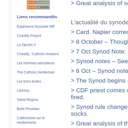
> Great analysis of
Liens recommandés
L'actualité du synode
Espérance Nouvelle WP
> Card. Napier corr
Chastity Project
> 8 October – Though
La Opción V
> 7 Oct Synod Note:
Chastity : Catholic Answers
> Synod notes – See
Les hommes adorateurs
> 6 Oct – Synod not
The Catholic Gentleman
> The Synod begins 
Les bons textes
> CDF priest comes 
Liberius
fired.
Salve Regina
> Synod rule changes
Bulle Providas
socks.
Catéchisme sur le
> Great analysis of t
modernisme