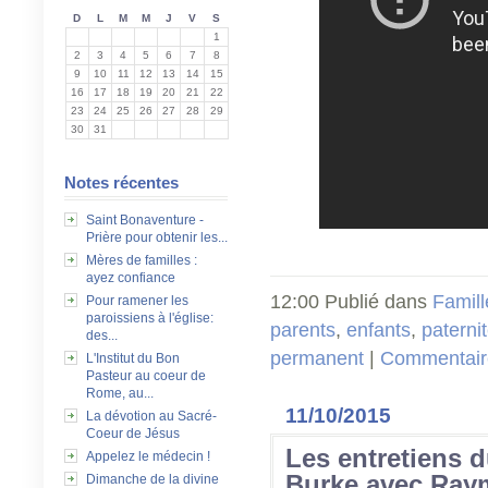
D
L
M
M
J
V
S
1
2
3
4
5
6
7
8
9
10
11
12
13
14
15
16
17
18
19
20
21
22
23
24
25
26
27
28
29
30
31
Notes récentes
Saint Bonaventure -
Prière pour obtenir les...
Mères de familles :
ayez confiance
12:00 Publié dans
Famill
Pour ramener les
paroissiens à l'église:
parents
,
enfants
,
paterni
des...
permanent
|
Commentaire
L'Institut du Bon
Pasteur au coeur de
Rome, au...
11/10/2015
La dévotion au Sacré-
Coeur de Jésus
Les entretiens d
Appelez le médecin !
Burke avec Ray
Dimanche de la divine