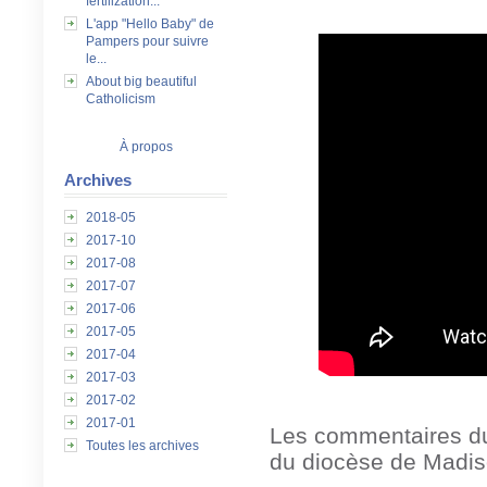
fertilization...
L'app "Hello Baby" de
Pampers pour suivre
le...
About big beautiful
Catholicism
À propos
Archives
2018-05
2017-10
2017-08
2017-07
2017-06
2017-05
2017-04
2017-03
2017-02
2017-01
Les commentaires du
Toutes les archives
du diocèse de Madis