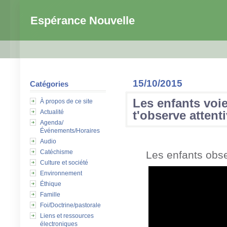
Espérance Nouvelle
15/10/2015
Catégories
Les enfants voie
À propos de ce site
Actualité
t'observe attent
Agenda/
Événements/Horaires
Audio
Catéchisme
Les enfants obser
Culture et société
Environnement
Éthique
Famille
Foi/Doctrine/pastorale
Liens et ressources
électroniques