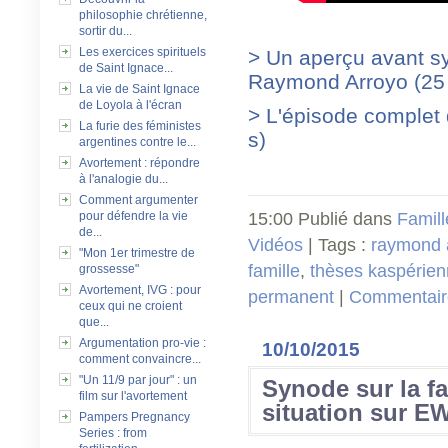
philosophie chrétienne,
sortir du...
Les exercices spirituels
> Un aperçu avant s
de Saint Ignace...
Raymond Arroyo (25 
La vie de Saint Ignace
de Loyola à l'écran
> L'épisode complet
La furie des féministes
s)
argentines contre le...
Avortement : répondre
à l'analogie du...
Comment argumenter
pour défendre la vie
15:00 Publié dans
Famill
de...
Vidéos
| Tags :
raymond 
"Mon 1er trimestre de
famille
,
thèses kaspérie
grossesse"
Avortement, IVG : pour
permanent
|
Commentaire
ceux qui ne croient
que...
Argumentation pro-vie :
10/10/2015
comment convaincre...
"Un 11/9 par jour" : un
Synode sur la fa
film sur l'avortement
situation sur E
Pampers Pregnancy
Series : from