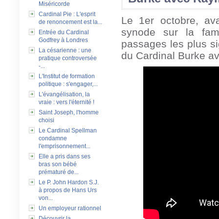
Miséricorde
Cardinal Pie : L'esprit
Le 1er octobre, av
de renoncement est la...
synode sur la fam
Entrée du Cardinal
Godfrey à Londres
passages les plus si
La césarienne : une
du Cardinal Burke av
pratique controversée
-...
L'Institut de formation
politique : s'engager,...
L'évangélisation, la
vraie : vers l'éternité !
Saint Joseph, l'homme
choisi
Le Cardinal Spellman
condamne
l'emprisonnement...
Elle a pris dans ses
bras son bébé
prématuré de...
Le P. John Hardon S.J.
à propos de Hans Urs
von...
Un employeur rationnel
Découvrir la