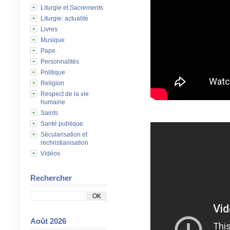
Liturgie et Sacrements
Liturgie: actualité
Livres
Musique
Pape
Personnalités
Politique
Religion
Respect de la vie
humaine
Saints
Santé publique
Sécularisation et
rechristianisation
Vidéos
Rechercher
Août 2026