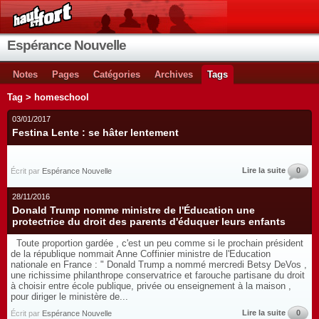
Espérance Nouvelle
Notes
Pages
Catégories
Archives
Tags
Tag > homeschool
03/01/2017
Festina Lente : se hâter lentement
Lire la suite
0
Écrit par
Espérance Nouvelle
28/11/2016
Donald Trump nomme ministre de l'Éducation une
protectrice du droit des parents d'éduquer leurs enfants
Toute proportion gardée , c'est un peu comme si le prochain président
de la république nommait Anne Coffinier ministre de l'Education
nationale en France : " Donald Trump a nommé mercredi Betsy DeVos ,
une richissime philanthrope conservatrice et farouche partisane du droit
à choisir entre école publique, privée ou enseignement à la maison ,
pour diriger le ministère de...
Lire la suite
0
Écrit par
Espérance Nouvelle