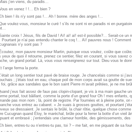
Mais j’en viens, du paradis…
 Vous en venez ! !… Eh bien ?
Eh bien ! ils n’y sont pas !… Ah ! bonne. mère des anges !…
Que voulez-vous, monsieur le curé ! s’ils ne sont ni en paradis ni en purgatoire,
nt…
Sainte croix ! Jésus, fils de David ! Aï! aï! aï! est-il possible?… Serait-ce u
Pourtant je n’ai pas entendu chanter le coq !… Aï! pauvres nous ! Comment i
cugnanais n’y sont pas ?
Écoutez, mon pauvre monsieur Martin, puisque vous voulez, coûte que coûte, ê
 yeux de quoi il retourne, prenez ce sentier, filez en courant, si vous savez 
che, un grand portail. Là, vous vous renseignerez sur tout. Dieu vous le donn
t l’ange ferma la porte.
’était un long sentier tout pavé de braise rouge. Je chancelais comme si j’ava
buchais ; j’étais tout en eau, chaque poil de mon corps avait sa goutte de sue
foi, grâce aux sandales que le bon saint Pierre m’avait prêtées, je ne me brûl
uand j’eus fait assez de faux pas clopin-clopant, je vis à ma main gauche un
rme portail, tout bâillant, comme la porte d’un grand four Oh ! mes enfants, q
ande pas mon nom ; là, point de registre. Par fournées et à pleine porte, on
anche vous entrez au cabaret. « Je suais à grosses gouttes, et pourtant j’étai
veux se dressaient. Je sentais le brûlé, la chair rôtie, quelque chose comme
re Cucugnan quand Éloy, le maréchal, brûle pour la ferrer la botte d’un vieil â
 puant et embrasé ; j’entendais une clameur horrible, des gémissements, des
Eh bien, entres-tu ou n’entres-tu pas, toi ? – me fait, en me piquant de sa fo