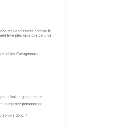
 robe resplendissante comme le
and livre plus gros que celui de
vez ici les Cucugnanais.
 que le feuillet glisse mieux…
en purgatoire personne de
 sont-ils donc ?