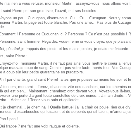
Je n’ai rien à vous refuser, monsieur Martin ; asseyez-vous, nous allons voir
t saint Pierre prit son gros livre, l’ouvrit, mit ses besicles :
 Voyons un peu : Cucugnan, disons-nous. Cu… Cu… Cucugnan. Nous y so
nsieur Martin, la page est toute blanche. Pas une âme… Pas plus de Cucugn
de.
 Comment ! Personne de Cucugnan ici ? Personne ? Ce n’est pas possible !
 Personne, saint homme. Regardez vous-même si vous croyez que je plaisant
oi, pécaïre!,je frappais des pieds, et les mains jointes, je criais miséricorde.
rs, saint Pierre :
Croyez-moi, monsieur Martin, il ne faut pas ainsi vous mettre le coeur à l’env
elque mauvais coup de sang. Ce n’est pas votre faute, après tout. Vos Cucug
re à coup sûr leur petite quarantaine en purgatoire.
Ah ! par charité, grand saint Pierre! faites que je puisse au moins les voir et l
 Volontiers, mon ami… Tenez, chaussez vite ces sandales, car les chemins 
là qui est bien… Maintenant, cheminez droit devant vous. Voyez-vous là-bas,
uverez une porte d’argent toute constellée de croix noires… à main droite… 
rira… Adessias ! Tenez-vous sain et gaillardet.
t je cheminai… je cheminai ! Quelle battue! j’ai la chair de poule, rien que d’y 
ronces, d’escarboucles qui luisaient et de serpents qui sifflaient, m’amena jus
Pan ! pan !
Qui frappe ? me fait une voix rauque et dolente.