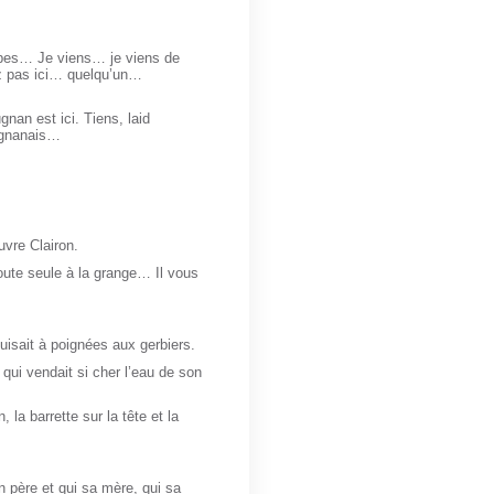
mbes… Je viens… je viens de
z pas ici… quelqu’un…
gnan est ici. Tiens, laid
ugnanais…
uvre Clairon.
oute seule à la grange… Il vous
puisait à poignées aux gerbiers.
 qui vendait si cher l’eau de son
, la barrette sur la tête et la
n père et qui sa mère, qui sa