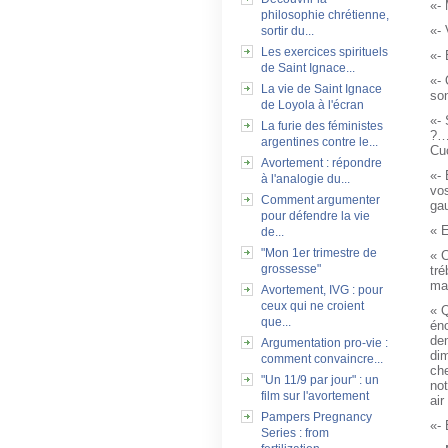
«- 
philosophie chrétienne,
«-
sortir du...
Les exercices spirituels
«- 
de Saint Ignace...
«- 
La vie de Saint Ignace
so
de Loyola à l'écran
«- 
La furie des féministes
?… 
argentines contre le...
Cu
Avortement : répondre
«- 
à l'analogie du...
vos
Comment argumenter
gau
pour défendre la vie
« E
de...
"Mon 1er trimestre de
« C
grossesse"
tré
ma 
Avortement, IVG : pour
ceux qui ne croient
« Q
que...
éno
dem
Argumentation pro-vie :
dim
comment convaincre...
che
"Un 11/9 par jour" : un
not
film sur l'avortement
air
Pampers Pregnancy
«- 
Series : from