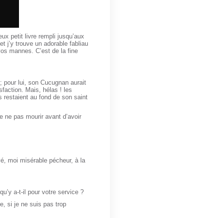
x petit livre rempli jusqu’aux
et j’y trouve un adorable fabliau
vos mannes. C’est de la fine
 pour lui, son Cucugnan aurait
sfaction. Mais, hélas ! les
s restaient au fond de son saint
de ne pas mourir avant d’avoir
uvé, moi misérable pécheur, à la
u’y a-t-il pour votre service ?
e, si je ne suis pas trop