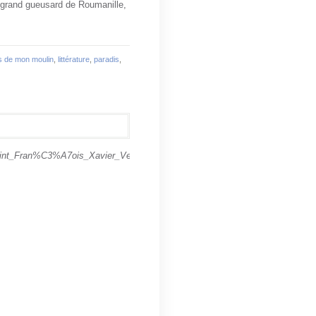
e grand gueusard de Roumanille,
es de mon moulin
,
littérature
,
paradis
,