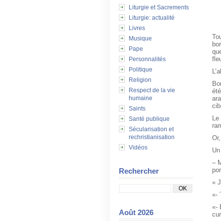
Liturgie et Sacrements
Liturgie: actualité
Livres
Tou
Musique
bor
Pape
que
fle
Personnalités
Politique
L’
Religion
Bon
Respect de la vie
été
humaine
ara
cib
Saints
Le 
Santé publique
ram
Sécularisation et
rechristianisation
Or,
Vidéos
Un 
– M
por
Rechercher
« J
«- 
«- 
Août 2026
cu