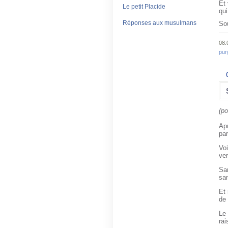
Et 
Le petit Placide
qui
Réponses aux musulmans
So
08:
pur
(p
Apr
par
Voi
ver
San
sa
Et 
de 
Le 
rai