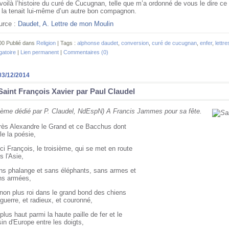
voilà l’histoire du curé de Cucugnan, telle que m’a ordonné de vous le dire c
 la tenait lui-même d’un autre bon compagnon.
urce :
Daudet, A. Lettre de mon Moulin
00 Publié dans
Religion
| Tags :
alphonse daudet
,
conversion
,
curé de cucugnan
,
enfer
,
lettr
gatoire
|
Lien permanent
|
Commentaires (0)
03/12/2014
Saint François Xavier par Paul Claudel
oème dédié par P. Claudel, NdEspN) A Francis Jammes pour sa fête.
ès Alexandre le Grand et ce Bacchus dont 

le la poésie, 
ci François, le troisième, qui se met en route 

s l'Asie, 
s phalange et sans éléphants, sans armes et 

ns armées, 
non plus roi dans le grand bond des chiens 

guerre, et radieux, et couronné, 
plus haut parmi la haute paille de fer et le 

sin d'Europe entre les doigts, 