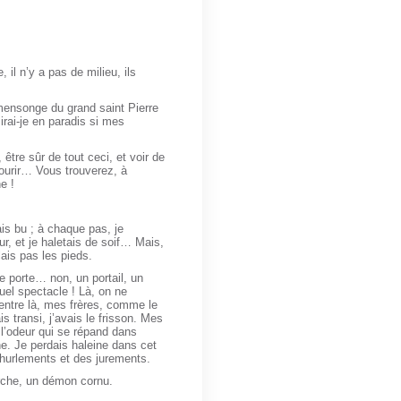
 il n’y a pas de milieu, ils
n mensonge du grand saint Pierre
rai-je en paradis si mes
tre sûr de tout ceci, et voir de
courir… Vous trouverez, à
e !
is bu ; à chaque pas, je
ur, et je haletais de soif… Mais,
ais pas les pieds.
e porte… non, un portail, un
uel spectacle ! Là, on ne
 entre là, mes frères, comme le
s transi, j’avais le frisson. Mes
 l’odeur qui se répand dans
ne. Je perdais haleine dans cet
 hurlements et des jurements.
urche, un démon cornu.