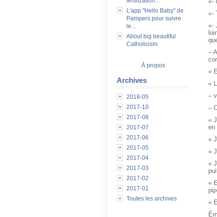
fertilization...
«- 
L'app "Hello Baby" de
«- 
Pampers pour suivre
«-
le...
lo
About big beautiful
qu
Catholicism
– A
co
À propos
« E
Archives
« L
– v
2018-05
2017-10
– C
2017-08
« J
en 
2017-07
2017-06
« J
2017-05
« J
2017-04
« J
2017-03
pui
2017-02
« E
2017-01
pi
Toutes les archives
« E
Ému