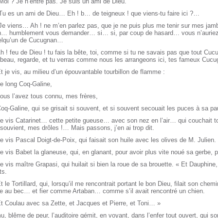
Moi ? Je n’entre pas. Je suis un ami de Dieu.
Tu es un ami de Dieu… Eh ! b… de teigneux ! que viens-tu faire ici ?…
 Je viens… Ah ! ne m’en parlez pas, que je ne puis plus me tenir sur mes ja
in… humblement vous demander… si… si, par coup de hasard… vous n’aurie
elqu’un de Cucugnan…
h ! feu de Dieu ! tu fais la bête, toi, comme si tu ne savais pas que tout Cucu
rbeau, regarde, et tu verras comme nous les arrangeons ici, tes fameux Cuc
t je vis, au milieu d’un épouvantable tourbillon de flamme :
e long Coq-Galine,
ous l’avez tous connu, mes frères,
oq-Galine, qui se grisait si souvent, et si souvent secouait les puces à sa pa
e vis Catarinet… cette petite gueuse… avec son nez en l’air… qui couchait t
souvient, mes drôles !… Mais passons, j’en ai trop dit.
e vis Pascal Doigt-de-Poix, qui faisait son huile avec les olives de M. Julien.
e vis Babet la glaneuse, qui, en glanant, pour avoir plus vite noué sa gerbe, 
e vis maître Grapasi, qui huilait si bien la roue de sa brouette. « Et Dauphine,
ts.
t le Tortillard, qui, lorsqu’il me rencontrait portant le bon Dieu, filait son chemin
pe au bec… et fier comme Artaban… comme s’il avait rencontré un chien.
t Coulau avec sa Zette, et Jacques et Pierre, et Toni… »
, blême de peur, l’auditoire gémit, en voyant, dans l’enfer tout ouvert, qui so