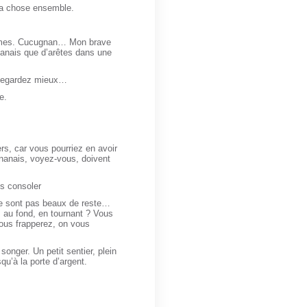
 la chose ensemble.
mmes. Cucugnan… Mon brave
anais que d’arêtes dans une
 Regardez mieux…
e.
ers, car vous pourriez en avoir
nanais, voyez-vous, doivent
es consoler
ne sont pas beaux de reste…
 au fond, en tournant ? Vous
Vous frapperez, on vous
songer. Un petit sentier, plein
qu’à la porte d’argent.