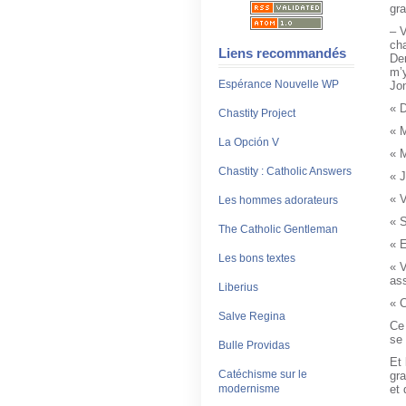
gr
– V
cha
Liens recommandés
De
m’y
Espérance Nouvelle WP
Jo
« D
Chastity Project
« M
La Opción V
« M
Chastity : Catholic Answers
« 
« V
Les hommes adorateurs
« S
The Catholic Gentleman
« E
Les bons textes
« V
ass
Liberius
« C
Salve Regina
Ce 
se 
Bulle Providas
Et 
Catéchisme sur le
gra
modernisme
et 