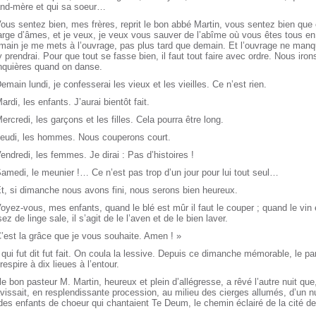
and-mère et qui sa soeur…
ous sentez bien, mes frères, reprit le bon abbé Martin, vous sentez bien que c
rge d’âmes, et je veux, je veux vous sauver de l’abîme où vous êtes tous en t
main je me mets à l’ouvrage, pas plus tard que demain. Et l’ouvrage ne manq
 prendrai. Pour que tout se fasse bien, il faut tout faire avec ordre. Nous ir
nquières quand on danse.
emain lundi, je confesserai les vieux et les vieilles. Ce n’est rien.
ardi, les enfants. J’aurai bientôt fait.
ercredi, les garçons et les filles. Cela pourra être long.
Jeudi, les hommes. Nous couperons court.
endredi, les femmes. Je dirai : Pas d’histoires !
amedi, le meunier !… Ce n’est pas trop d’un jour pour lui tout seul…
t, si dimanche nous avons fini, nous serons bien heureux.
oyez-vous, mes enfants, quand le blé est mûr il faut le couper ; quand le vin est
ez de linge sale, il s’agit de le l’aven et de le bien laver.
’est la grâce que je vous souhaite. Amen ! »
qui fut dit fut fait. On coula la lessive. Depuis ce dimanche mémorable, le 
respire à dix lieues à l’entour.
le bon pasteur M. Martin, heureux et plein d’allégresse, a rêvé l’autre nuit que,
vissait, en resplendissante procession, au milieu des cierges allumés, d’un
des enfants de choeur qui chantaient Te Deum, le chemin éclairé de la cité de