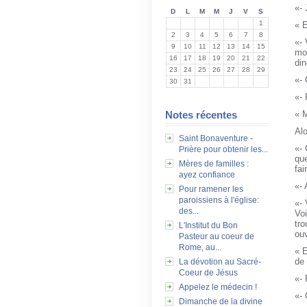
«- 
D
L
M
M
J
V
S
1
« E
2
3
4
5
6
7
8
«-
9
10
11
12
13
14
15
mo
16
17
18
19
20
21
22
din
23
24
25
26
27
28
29
«-
30
31
«-
Notes récentes
« M
Alo
Saint Bonaventure -
«- 
Prière pour obtenir les...
qu
Mères de familles :
fai
ayez confiance
«- 
Pour ramener les
paroissiens à l'église:
«-
des...
Voi
tro
L'Institut du Bon
ouv
Pasteur au coeur de
Rome, au...
« E
de 
La dévotion au Sacré-
Coeur de Jésus
«- 
Appelez le médecin !
«- 
Dimanche de la divine