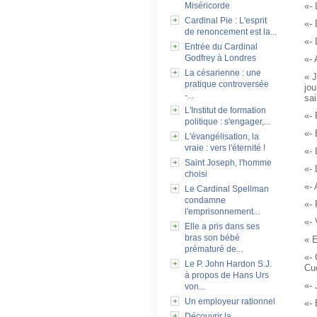
Miséricorde
«-
Cardinal Pie : L'esprit
«-
de renoncement est la...
«-
Entrée du Cardinal
Godfrey à Londres
«-
La césarienne : une
« 
pratique controversée
jou
-...
sa
L'Institut de formation
«- 
politique : s'engager,...
«- 
L'évangélisation, la
vraie : vers l'éternité !
«-
Saint Joseph, l'homme
«- 
choisi
«- 
Le Cardinal Spellman
condamne
«- 
l'emprisonnement...
«-
Elle a pris dans ses
bras son bébé
« E
prématuré de...
«- 
Le P. John Hardon S.J.
Cu
à propos de Hans Urs
«- 
von...
Un employeur rationnel
«- 
Découvrir la