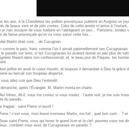
s les ans, à la Chandeleur les poètes provençaux publient en Avignon un joyeu
ds de beaux vers et de jolis contes. Celui de cette année m’arrive à l’instant, 
 je vais essayer de vous traduire en l’abrégeant un peu… Parisiens, tendez 
ur de farine provençale qu’on va vous servir cette fois…
abbé Martin était curé… de Cucugnan.
 comme le pain, franc comme l’on il aimait paternellement ses Cucugnanais ;
 le paradis sur terre, si les Cucugnanais lui avaient donné un peu plus de sati
ignées filaient dans son confessionnal, et, le beau jour de Pâques, les hostie
oire.
bon prêtre en avait le coeur meurtri, et toujours il demandait à Dieu la grâce 
ené au bercail son troupeau dispersé.
 vous allez voir que Dieu l’entendit.
dimanche, après l’Évangile, M. Martin monta en chaire.
es frères, dit-il, vous me croirez si vous voulez : l’autre nuit, je me suis tro
te du paradis.
e frappai : saint Pierre m’ouvrit !
Tiens ! c’est vous, mon brave monsieur Martin, me fuit ; quel bon vent… ? et q
Beau saint Pierre, vous qui tenez le grand livre et la clef, pourriez-vous me dir
rieux, combien vous avez de Cucugnanais en paradis ?