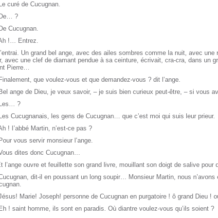
 Le curé de Cucugnan.
 De… ?
 De Cucugnan.
 Ah !… Entrez.
J’entrai. Un grand bel ange, avec des ailes sombres comme la nuit, avec une
r, avec une clef de diamant pendue à sa ceinture, écrivait, cra-cra, dans un gr
int Pierre…
Finalement, que voulez-vous et que demandez-vous ? dit l’ange.
Bel ange de Dieu, je veux savoir, – je suis bien curieux peut-être, – si vous a
 Les… ?
Les Cucugnanais, les gens de Cucugnan… que c’est moi qui suis leur prieur.
Ah ! I’abbé Martin, n’est-ce pas ?
Pour vous servir monsieur l’ange.
 Vous dites donc Cucugnan…
t l’ange ouvre et feuillette son grand livre, mouillant son doigt de salive pour
Cucugnan, dit-il en poussant un long soupir… Monsieur Martin, nous n’avons 
cugnan.
Jésus! Marie! Joseph! personne de Cucugnan en purgatoire ! ô grand Dieu ! où
Eh ! saint homme, ils sont en paradis. Où diantre voulez-vous qu’ils soient ?