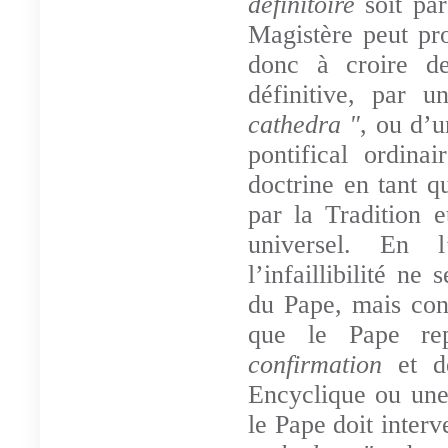
définitoire
soit pa
Magistère peut p
donc à croire de
définitive, par 
cathedra "
, ou d’
pontifical ordin
doctrine en tant q
par la Tradition e
universel. En l
l’infaillibilité n
du Pape, mais conc
que le Pape rep
confirmation
et 
Encyclique ou une 
le Pape doit inter