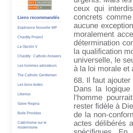
ceux qui interdi
concrets comme 
Liens recommandés
aucune exception 
Espérance Nouvelle WP
moralement acce
Chastity Project
détermination con
La Opción V
la qualification m
Chastity : Catholic Answers
universelle, le s
Les hommes adorateurs
à la loi morale et à
The Catholic Gentleman
68. Il faut ajoute
Les bons textes
Dans la logique 
Liberius
l'homme pourrait
Salve Regina
rester fidèle à D
de la non-confor
Bulle Providas
actes délibérés 
Catéchisme sur le
modernisme
spécifiques. En 