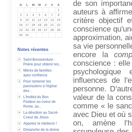
de son importan
D
L
M
M
J
V
S
auteurs à affirm
1
2
3
4
5
6
7
8
critère objectif
9
10
11
12
13
14
15
16
17
18
19
20
21
22
conscience qu'u
23
24
25
26
27
28
29
30
31
approximation, a
sa vie personnell
Notes récentes
encore la
compl
Saint Bonaventure -
conscience : elle
Prière pour obtenir les...
psychologique e
Mères de familles :
ayez confiance
influences de l'
Pour ramener les
paroissiens à l'église:
personne. D'autr
des...
valeur de la cons
L'Institut du Bon
Pasteur au coeur de
comme « le sanctu
Rome, au...
avec Dieu et où sa
La dévotion au Sacré-
Coeur de Jésus
on, amène l'
Appelez le médecin !
scrupuleuse des 
Dimanche de la divine