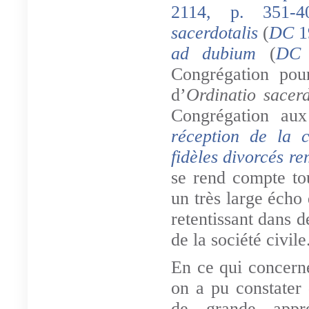
2114, p. 351-4
sacerdotalis
(
DC
1
ad dubium
(
D
Congrégation pou
d’
Ordinatio sacerd
Congrégation aux
réception de la 
fidèles divorcés re
se rend compte to
un très large écho 
retentissant dans 
de la société civile
En ce qui concerne
on a pu constater 
de grande appré