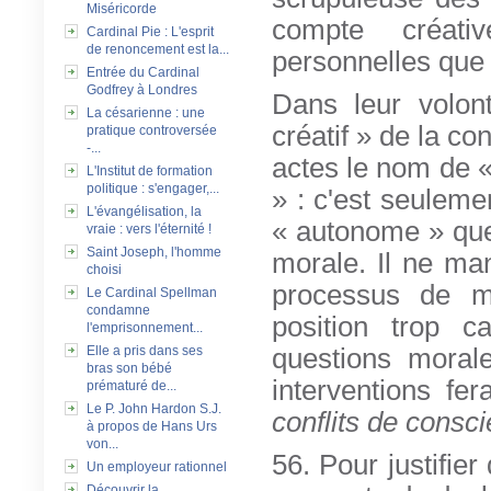
Miséricorde
compte créati
Cardinal Pie : L'esprit
de renoncement est la...
personnelles que 
Entrée du Cardinal
Godfrey à Londres
Dans leur volont
La césarienne : une
créatif » de la c
pratique controversée
-...
actes le nom de «
L'Institut de formation
politique : s'engager,...
» : c'est seulem
L'évangélisation, la
« autonome » que
vraie : vers l'éternité !
Saint Joseph, l'homme
morale. Il ne ma
choisi
processus de ma
Le Cardinal Spellman
condamne
position trop c
l'emprisonnement...
Elle a pris dans ses
questions morale
bras son bébé
interventions fera
prématuré de...
Le P. John Hardon S.J.
conflits de consc
à propos de Hans Urs
von...
56. Pour justifier
Un employeur rationnel
Découvrir la