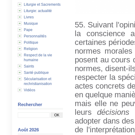
Liturgie et Sacrements
Liturgie: actualité
Livres
55. Suivant l'opin
Musique
Pape
la conscience a
Personnalités
certaines période
Politique
Religion
normes morales g
Respect de la vie
posent au cours d
humaine
Saints
normes, disent-ils
Santé publique
respecter la spéc
Sécularisation et
rechristianisation
actes concrets de
Vidéos
en quelque maniè
mais elle ne peu
Rechercher
leurs
décisions
adopter dans des 
de l'interprétati
Août 2026