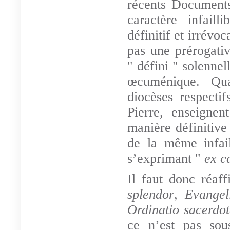
récents Documents
caractère infaill
définitif et irrévoc
pas une prérogativ
" défini " solenne
œcuménique. Qua
diocèses respect
Pierre, enseignen
manière définitive
de la même infail
s’exprimant "
ex c
Il faut donc réaf
splendor
,
Evangel
Ordinatio sacerdot
ce n’est pas sou