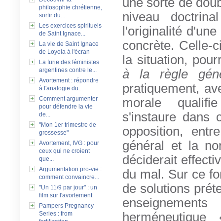
une sorte de doub
philosophie chrétienne,
niveau doctrinal
sortir du...
Les exercices spirituels
l'originalité d'un
de Saint Ignace...
concrète. Celle-
La vie de Saint Ignace
de Loyola à l'écran
la situation, pou
La furie des féministes
argentines contre le...
à la règle gé
Avortement : répondre
pratiquement, av
à l'analogie du...
Comment argumenter
morale qualifi
pour défendre la vie
s'instaure dans 
de...
"Mon 1er trimestre de
opposition, entr
grossesse"
général et la n
Avortement, IVG : pour
ceux qui ne croient
déciderait effect
que...
Argumentation pro-vie :
du mal. Sur ce fo
comment convaincre...
de solutions prét
"Un 11/9 par jour" : un
film sur l'avortement
enseignements
Pampers Pregnancy
Series : from
herméneutique 