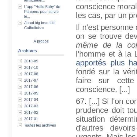
fertilization...
conscience morale
L'app "Hello Baby" de
Pampers pour suivre
les cas, par un pr
le...
About big beautiful
Il n'est personne
Catholicism
on se trouve de
À propos
même de la co
Archives
l'homme et à la 
apportés plus ha
2018-05
2017-10
fondé sur la véri
2017-08
faire sur cette
2017-07
2017-06
conscience. [...]
2017-05
67. [...] Si l'on 
2017-04
2017-03
prudence doit tou
2017-02
situation déterm
2017-01
Toutes les archives
d'autres devoir
urgents. Mais les