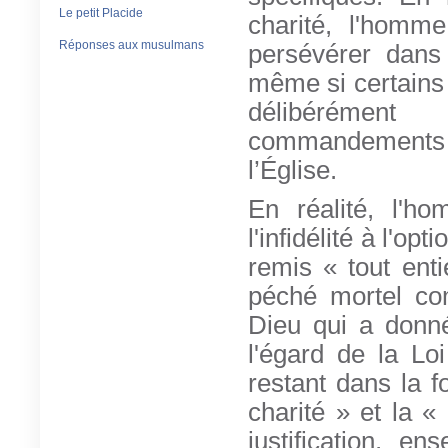
Le petit Placide
charité, l'homm
Réponses aux musulmans
persévérer dans
même si certains
délibérément
commandements
l’Église.
En réalité, l'
l'infidélité à l'op
remis « tout ent
péché mortel com
Dieu qui a donné
l'égard de la Loi
restant dans la fo
charité » et la «
justification, e