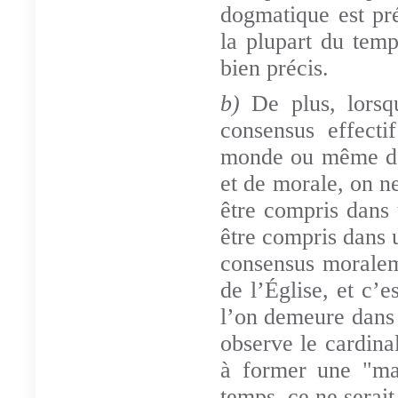
dogmatique est pr
la plupart du temps
bien précis.
b)
De plus, lorsq
consensus effecti
monde ou même de 
et de morale, on n
être compris dans
être compris dans
consensus morale
de l’Église, et c’e
l’on demeure dans l
observe le cardina
à former une "maj
temps, ce ne serait