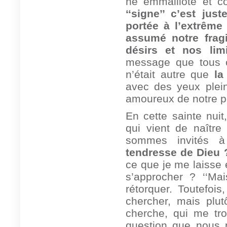
né emmailloté et 
‘‘signe’’ c’est jus
portée à l’extrême
assumé notre fragi
désirs et nos limi
message que tous c
n’était autre que
la
avec des yeux plein
amoureux de notre pe
En cette sainte nui
qui vient de naîtr
sommes invités à
tendresse de Dieu 
ce que je me laisse 
s’approcher ? ‘‘Mai
rétorquer. Toutefois
chercher, mais plut
cherche, qui me tr
question que nous 