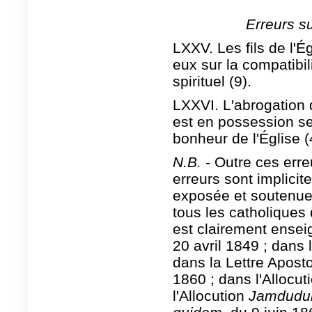
Erreurs su
LXXV. Les fils de l'É
eux sur la compatibil
spirituel (9).
LXXVI. L'abrogation d
est en possession se
bonheur de l'Église (4
N.B.
- Outre ces erre
erreurs sont implici
exposée et soutenue 
tous les catholiques
est clairement ensei
20 avril 1849 ; dans 
dans la Lettre Apost
1860 ; dans l'Allocut
l'Allocution
Jamdud