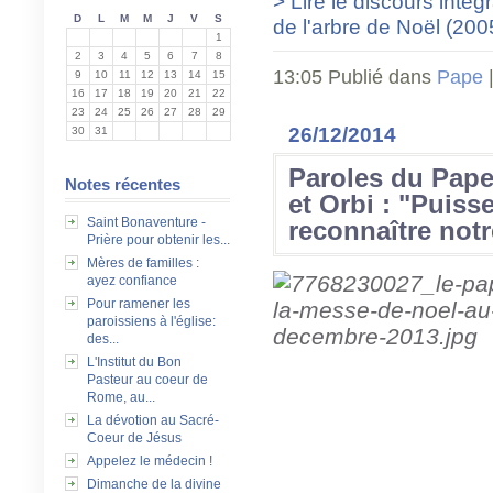
> Lire le discours inté
D
L
M
M
J
V
S
de l'arbre de Noël (200
1
2
3
4
5
6
7
8
13:05 Publié dans
Pape
9
10
11
12
13
14
15
16
17
18
19
20
21
22
23
24
25
26
27
28
29
26/12/2014
30
31
Paroles du Pape
Notes récentes
et Orbi : "Puiss
Saint Bonaventure -
reconnaître notr
Prière pour obtenir les...
Mères de familles :
ayez confiance
Pour ramener les
paroissiens à l'église:
des...
L'Institut du Bon
Pasteur au coeur de
Rome, au...
La dévotion au Sacré-
Coeur de Jésus
Appelez le médecin !
Dimanche de la divine