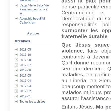
aussi la paix pour
fertilization...
L'app "Hello Baby" de
pense particulièreme
Pampers pour suivre
Centrafricaine et
le...
Démocratique du Co
About big beautiful
Catholicism
responsabilités po
surmonter les opp
À propos
fraternelle durable
.
Archives
Que Jésus sauve 
2018-05
violence
, faits ob
2017-10
contraints à devenir
2017-08
Qu’il donne réconfor
2017-07
semaine dernière. Qu
2017-06
maladies, en particu
2017-05
au Liberia, en Sie
2017-04
beaucoup mettent to
2017-03
2017-02
malades et leurs pro
2017-01
assurer l’assistance 
Toutes les archives
Enfant-Jésus.
Ma pe