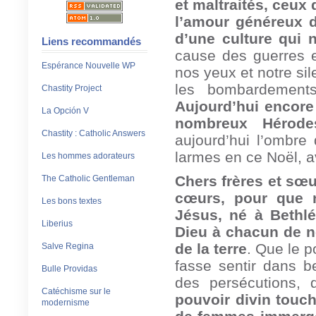
et maltraités, ceux 
l’amour généreux d
d’une culture qui n
Liens recommandés
cause des guerres e
Espérance Nouvelle WP
nos yeux et notre si
les bombardement
Chastity Project
Aujourd’hui encore 
La Opción V
nombreux Hérode
Chastity : Catholic Answers
aujourd’hui l’ombre 
larmes en ce Noël, a
Les hommes adorateurs
Chers frères et sœur
The Catholic Gentleman
cœurs, pour que n
Les bons textes
Jésus, né à Bethlé
Liberius
Dieu à chacun de n
de la terre
. Que le p
Salve Regina
fasse sentir dans b
Bulle Providas
des persécutions,
Catéchisme sur le
pouvoir divin touc
modernisme