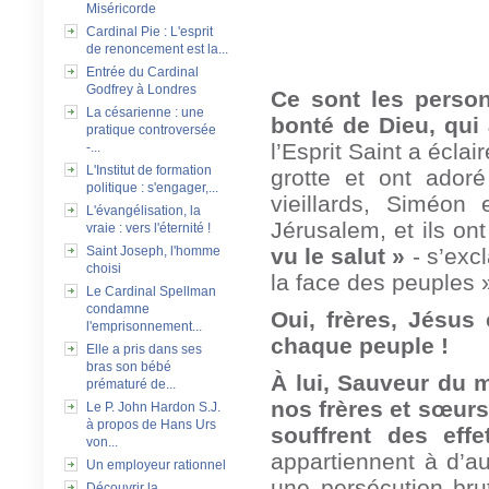
Miséricorde
Cardinal Pie : L'esprit
de renoncement est la...
Entrée du Cardinal
Godfrey à Londres
Ce sont les perso
La césarienne : une
bonté de Dieu, qui 
pratique controversée
l’Esprit Saint a écla
-...
L'Institut de formation
grotte et ont adoré
politique : s'engager,...
vieillards, Siméo
L'évangélisation, la
Jérusalem, et ils o
vraie : vers l'éternité !
Saint Joseph, l'homme
vu le salut »
‑ s’exc
choisi
la face des peuples »
Le Cardinal Spellman
condamne
Oui, frères, Jésus
l'emprisonnement...
chaque peuple !
Elle a pris dans ses
bras son bébé
À lui, Sauveur du 
prématuré de...
nos frères et sœurs 
Le P. John Hardon S.J.
à propos de Hans Urs
souffrent des eff
von...
appartiennent à d’au
Un employeur rationnel
une persécution bru
Découvrir la