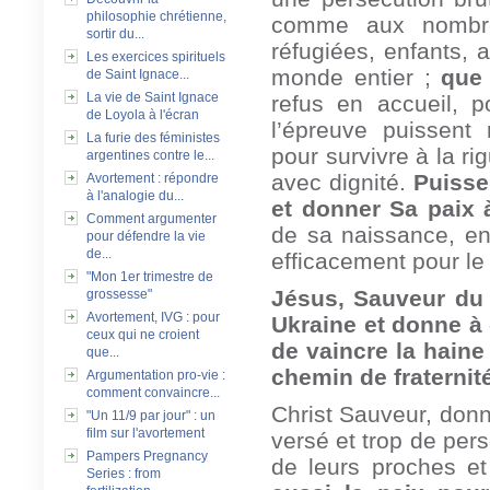
philosophie chrétienne,
comme aux nombre
sortir du...
réfugiées, enfants, 
Les exercices spirituels
monde entier ;
que 
de Saint Ignace...
La vie de Saint Ignace
refus en accueil, 
de Loyola à l'écran
l’épreuve puissent 
La furie des féministes
pour survivre à la ri
argentines contre le...
avec dignité.
Puisse
Avortement : répondre
à l'analogie du...
et donner Sa paix 
Comment argumenter
de sa naissance, en
pour défendre la vie
de...
efficacement pour le 
"Mon 1er trimestre de
Jésus, Sauveur du 
grossesse"
Avortement, IVG : pour
Ukraine et donne à 
ceux qui ne croient
de vaincre la haine
que...
chemin de fraternité
Argumentation pro-vie :
comment convaincre...
Christ Sauveur, donn
"Un 11/9 par jour" : un
film sur l'avortement
versé et trop de pers
Pampers Pregnancy
de leurs proches e
Series : from